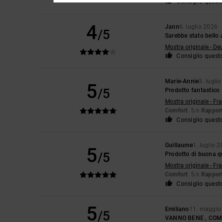
Consiglio quest
4
Jann
6. luglio 2026
/5
Sarebbe stato bello 
Mostra originale - De
Consiglio quest
Marie-Annie
3. lugli
5
/5
Prodotto fantastico
Mostra originale - Fr
Comfort
: 5
Rapport
/5
Consiglio quest
Guillaume
1. luglio 
5
/5
Prodotto di buona qu
Mostra originale - Fr
Comfort
: 5
Rapport
/5
Consiglio quest
5
Emiliano
11. maggio
/5
VANNO BENE , COM