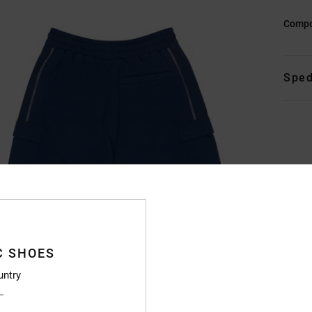
Compo
Sped
C SHOES
untry