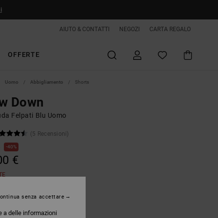
i
AIUTO & CONTATTI
NEGOZI
CARTA REGALO
OFFERTE
Uomo
Abbigliamento
Shorts
ow Down
da Felpati Blu Uomo
(5 Recensioni)
€
40%
00 €
TE
ontinua senza accettare
Estate Blue
e a delle informazioni