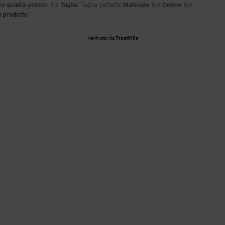
o qualità-prezzo
: 5
Taglia
: Taglia perfetta
Materiale
: 5
Colore
: 5
/5
/5
/5
o prodotto
Verificato da
TrustVille