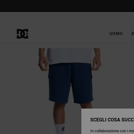
Salta
alle
informazioni
sul
prodotto
UOMO
SCEGLI COSA SUCC
In collaborazione con i nos