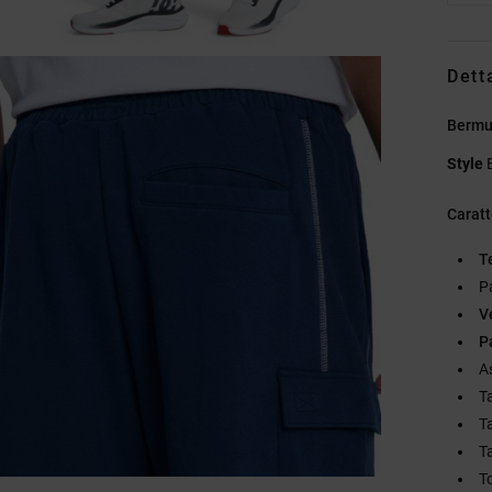
Dett
Bermu
Style
Caratt
T
Pa
V
P
A
T
T
T
T