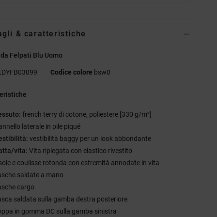
agli & caratteristiche
da Felpati Blu Uomo
EDYFB03099
Codice colore
bsw0
eristiche
essuto:
french terry di cotone, poliestere [330 g/m²]
nnello laterale in pile piqué
estibilità:
vestibilità baggy per un look abbondante
atta/vita:
Vita ripiegata con elastico rivestito
sole e coulisse rotonda con estremità annodate in vita
asche saldate a mano
asche cargo
asca saldata sulla gamba destra posteriore
oppa in gomma DC sulla gamba sinistra