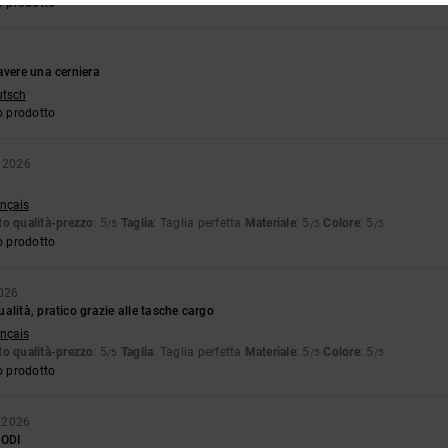
o prodotto
avere una cerniera
utsch
o prodotto
o 2026
ançais
o qualità-prezzo
: 5
Taglia
: Taglia perfetta
Materiale
: 5
Colore
: 5
/5
/5
/5
o prodotto
2026
alità, pratico grazie alle tasche cargo
ançais
o qualità-prezzo
: 5
Taglia
: Taglia perfetta
Materiale
: 5
Colore
: 5
/5
/5
/5
o prodotto
 2026
ODI