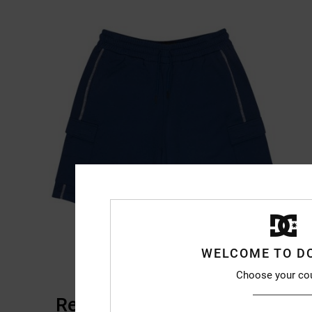
WELCOME TO D
Choose your co
Recensioni dei clienti