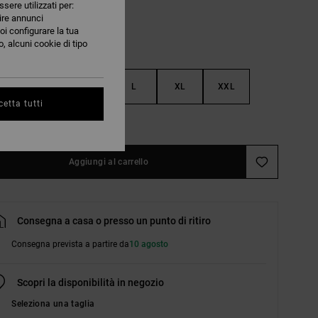
ssere utilizzati per:
nire annunci
oi configurare la tua
, alcuni cookie di tipo
S
M
L
XL
XXL
etta tutti
nsulta la guida alle taglie
Aggiungi al carrello
Consegna a casa o presso un punto di ritiro
Consegna prevista a partire da
10 agosto
Scopri la disponibilità in negozio
Seleziona una taglia