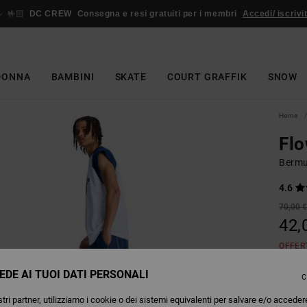
🤟🏻
DC CREW
Consegna e resi gratuiti per i membri
Accedi/ iscrivit
DONNA
BAMBINI
SKATE
COURT GRAFFIK
SNOW
Home
Fl
Bermu
4.6
70,00 
42,
OFFER
EDE AI TUOI DATI PERSONALI
C
Colori
tri partner, utilizziamo i cookie o dei sistemi equivalenti per salvare e/o acceder