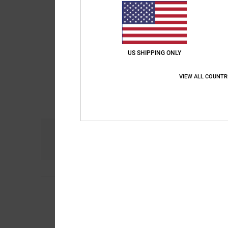
US SHIPPING ONLY
VIEW ALL COUNTR
Comfort
Ra
4.8
Aymeric
10. luglio 2
4
/5
Molto confortevole
Mostra originale - Fr
Comfort
: 4
Rapport
/5