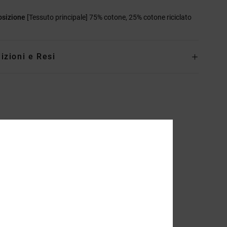
sizione
[Tessuto principale] 75% cotone, 25% cotone riciclato
izioni e Resi