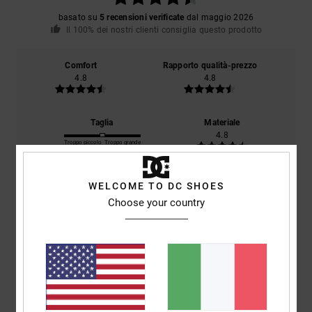
basato su
5 recensioni verificate
dal maggio 2026
Il 100% dei nostri clienti consiglia questo prodotto
Comfort
Rapporto qualità-prezzo
4.8
4.8
Taglia
Materiale
4.8
Troppo piccolo
Troppo grande
Colore
WELCOME TO DC SHOES
4.8
Choose your country
4
/5