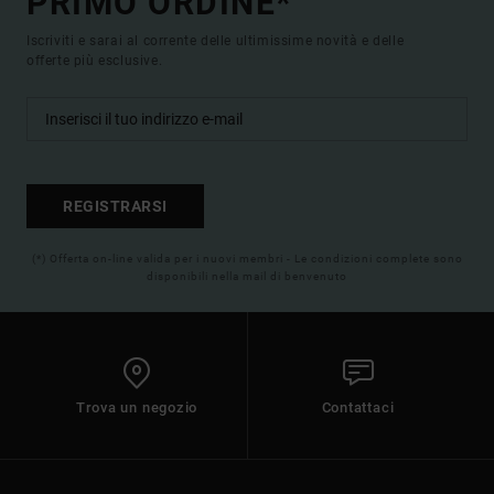
PRIMO ORDINE*
Iscriviti e sarai al corrente delle ultimissime novità e delle
offerte più esclusive.
REGISTRARSI
(*) Offerta on-line valida per i nuovi membri - Le condizioni complete sono
disponibili nella mail di benvenuto
Trova un negozio
Contattaci