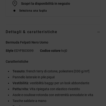
Scopri la disponibilità in negozio
Seleziona una taglia
Dettagli & caratteristiche
Bermuda Felpati Nero Uomo
Style
EDYFB03099
Codice colore
kvj0
Caratteristiche
Tessuto:
french terry di cotone, poliestere [330 g/m²]
Pannello laterale in pile piqué
Vestibilità:
vestibilità baggy per un look abbondante
Patta/vita:
Vita ripiegata con elastico rivestito
Asole e coulisse rotonda con estremità annodate in vita
Tasche saldate a mano