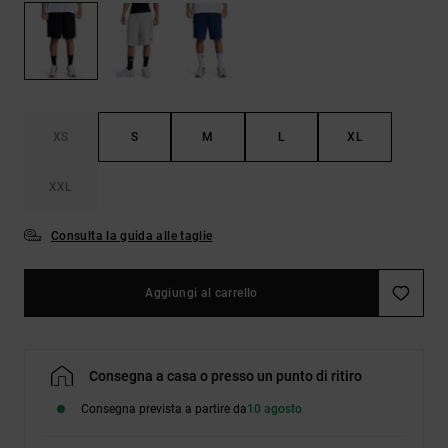
Borse e
risposte
zaini
alle
domande
più
Cinture e
frequenti e
portamonete
accedi al
nostro
XS
S
M
L
XL
modulo di
contatto.
XXL
Consulta
le FAQ
Consulta la guida alle taglie
Aggiungi al carrello
Consegna a casa o presso un punto di ritiro
Consegna prevista a partire da
10 agosto