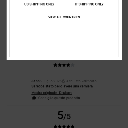
US SHIPPING ONLY
IT SHIPPING ONLY
Aymeric
10. luglio 2026
Acquisto verificato
Molto confortevole
VIEW ALL COUNTRIES
Mostra originale - Français
Comfort
: 4
Rapporto qualità-prezzo
: 4
Taglia
: Taglia perfetta
/5
/5
Materiale
: 4
Colore
: 4
/5
/5
Consiglio questo prodotto
4
/5
Jann
6. luglio 2026
Acquisto verificato
Sarebbe stato bello avere una cerniera
Mostra originale - Deutsch
Consiglio questo prodotto
5
/5