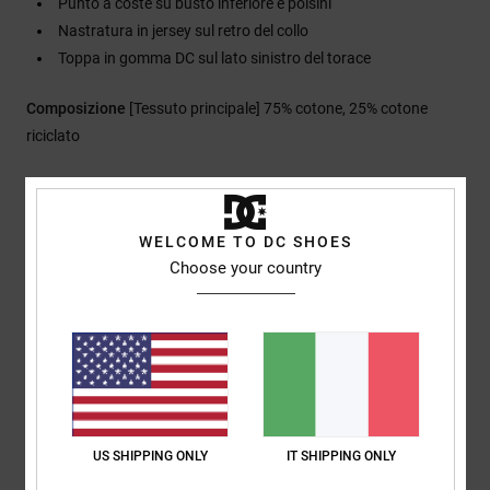
Punto a coste su busto inferiore e polsini
Nastratura in jersey sul retro del collo
Toppa in gomma DC sul lato sinistro del torace
Composizione
[Tessuto principale] 75% cotone, 25% cotone
riciclato
Spedizioni e Resi
WELCOME TO DC SHOES
Choose your country
Recensioni dei clienti
Punteggio medio
4.0
/5
US SHIPPING ONLY
IT SHIPPING ONLY