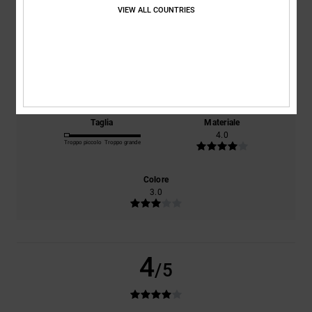
VIEW ALL COUNTRIES
basato su
1 recensioni verificate
dal luglio 2026
Il 0% dei nostri clienti consiglia questo prodotto
Comfort
Rapporto qualità-prezzo
4.0
4.0
Taglia
Materiale
4.0
Troppo piccolo
Troppo grande
Colore
3.0
4
/5