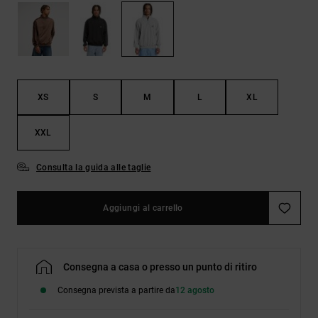
Borse e
risposte
zaini
alle
domande
più
Cinture e
frequenti e
portamonete
accedi al
nostro
XS
S
M
L
XL
modulo di
contatto.
XXL
Consulta
le FAQ
Consulta la guida alle taglie
Aggiungi al carrello
Consegna a casa o presso un punto di ritiro
Consegna prevista a partire da
12 agosto