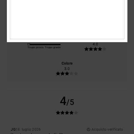
Comfort
Rapporto qualità-prezzo
4.0
4.0
Taglia
Materiale
4.0
Troppo piccolo
Troppo grande
Colore
3.0
4
/5
JG
18. luglio 2026
Acquisto verificato