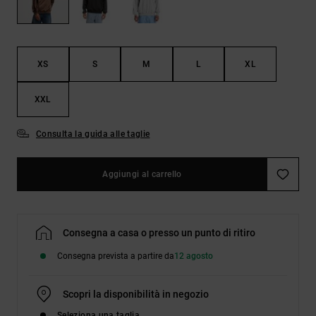
Borse e
risposte
zaini
alle
domande
più
Cinture e
frequenti e
XS
S
M
L
XL
portamonete
accedi al
nostro
XXL
modulo di
contatto.
Consulta la guida alle taglie
Consulta
le FAQ
Aggiungi al carrello
Consegna a casa o presso un punto di ritiro
Consegna prevista a partire da
12 agosto
Scopri la disponibilità in negozio
Seleziona una taglia