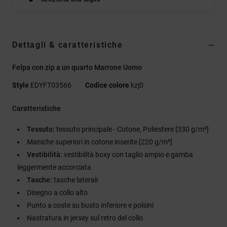
Dettagli & caratteristiche
Felpa con zip a un quarto Marrone Uomo
Style
EDYFT03566
Codice colore
kzj0
Caratteristiche
Tessuto:
tessuto principale - Cotone, Poliestere [330 g/m²]
Maniche superiori in cotone inserite [220 g/m²]
Vestibilità:
vestibilità boxy con taglio ampio e gamba
leggermente accorciata
Tasche:
tasche laterali
Disegno a collo alto
Punto a coste su busto inferiore e polsini
Nastratura in jersey sul retro del collo