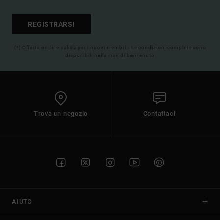
REGISTRARSI
(*) Offerta on-line valida per i nuovi membri - Le condizioni complete sono
disponibili nella mail di benvenuto
Trova un negozio
Contattaci
AIUTO