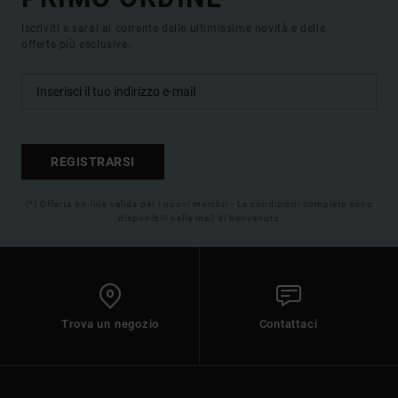
Iscriviti e sarai al corrente delle ultimissime novità e delle
offerte più esclusive.
REGISTRARSI
(*) Offerta on-line valida per i nuovi membri - Le condizioni complete sono
disponibili nella mail di benvenuto
Trova un negozio
Contattaci