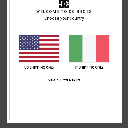
basato su
3 recensioni verificate
dal aprile 2026
Il 100% dei nostri clienti consiglia questo prodotto
WELCOME TO DC SHOES
Choose your country
Comfort
Rapporto qualità-prezzo
5.0
4.7
Taglia
Materiale
5.0
Troppo piccolo
Troppo grande
US SHIPPING ONLY
IT SHIPPING ONLY
Colore
4.7
VIEW ALL COUNTRIES
5
/5