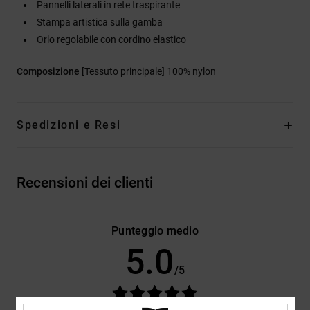
Pannelli laterali in rete traspirante
Stampa artistica sulla gamba
Orlo regolabile con cordino elastico
Composizione
[Tessuto principale] 100% nylon
Spedizioni e Resi
Recensioni dei clienti
Punteggio medio
5.0
/5