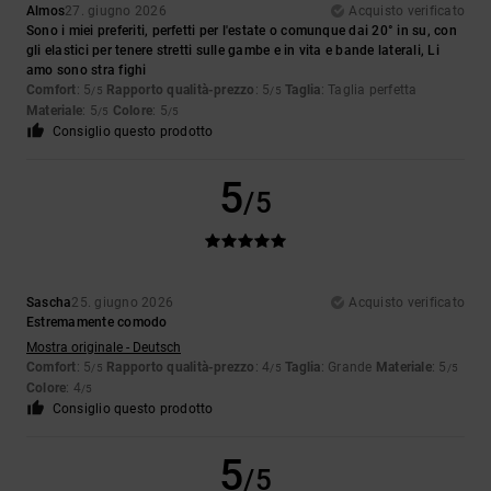
Almos
27. giugno 2026
Acquisto verificato
Sono i miei preferiti, perfetti per l'estate o comunque dai 20° in su, con
gli elastici per tenere stretti sulle gambe e in vita e bande laterali, Li
amo sono stra fighi
Comfort
: 5
Rapporto qualità-prezzo
: 5
Taglia
: Taglia perfetta
/5
/5
Materiale
: 5
Colore
: 5
/5
/5
Consiglio questo prodotto
5
/5
Sascha
25. giugno 2026
Acquisto verificato
Estremamente comodo
Mostra originale - Deutsch
Comfort
: 5
Rapporto qualità-prezzo
: 4
Taglia
: Grande
Materiale
: 5
/5
/5
/5
Colore
: 4
/5
Consiglio questo prodotto
5
/5