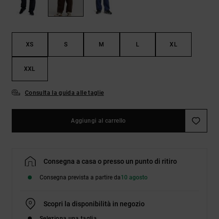
Borse e
risposte
zaini
alle
domande
più
Cinture e
frequenti e
XS
S
M
L
XL
portamonete
accedi al
nostro
XXL
modulo di
contatto.
Consulta la guida alle taglie
Consulta
le FAQ
Aggiungi al carrello
Consegna a casa o presso un punto di ritiro
Consegna prevista a partire da
10 agosto
Scopri la disponibilità in negozio
Seleziona una taglia