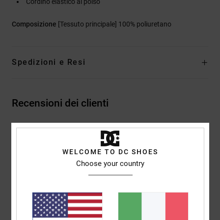
Cordino elastico al polso
Composizione
[Tessuto principale] 100% poliuretano
Spedizioni e Resi
Recensioni dei clienti
Punteggio medio
5.0
WELCOME TO DC SHOES
Choose your country
/5
basato su
2 recensioni verificate
dal dicembre 2025
Il 100% dei nostri clienti consiglia questo prodotto