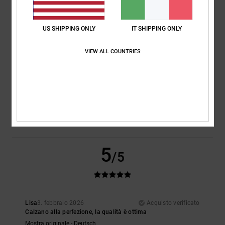
Comfort
Rapporto qualità-prezzo
NaN
4.5
US SHIPPING ONLY
IT SHIPPING ONLY
Taglia
Materiale
VIEW ALL COUNTRIES
NaN
Troppo piccolo
Troppo grande
Colore
5.0
5
/5
Lisa
3. febbraio 2026
Acquisto verificato
Calzano alla perfezione, la qualità è ottima
Mostra originale - Deutsch