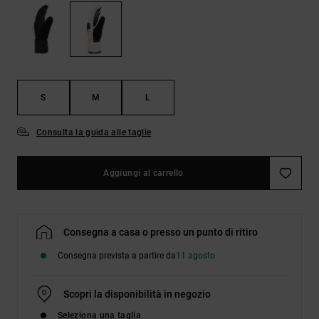
Borse e
risposte
zaini
alle
domande
più
Cinture e
frequenti e
portamonete
accedi al
nostro
S
M
L
modulo di
contatto.
Consulta la guida alle taglie
Consulta
le FAQ
Aggiungi al carrello
Consegna a casa o presso un punto di ritiro
Consegna prevista a partire da
11 agosto
Scopri la disponibilità in negozio
Seleziona una taglia