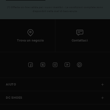
(*) Offerta on-line valida per i nuovi membri - Le condizioni complete sono
disponibili nella mail di benvenuto
Trova un negozio
Contattaci
AIUTO
DC SHOES