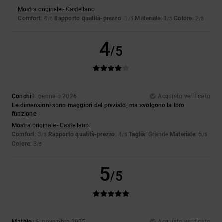
Mostra originale - Castellano
Comfort
: 4
Rapporto qualità-prezzo
: 1
Materiale
: 1
Colore
: 2
/5
/5
/5
/5
4
/5
Conchi
9. gennaio 2026
Acquisto verificato
Le dimensioni sono maggiori del previsto, ma svolgono la loro
funzione
Mostra originale - Castellano
Comfort
: 3
Rapporto qualità-prezzo
: 4
Taglia
: Grande
Materiale
: 5
/5
/5
/5
Colore
: 3
/5
5
/5
Mathieu
6. novembre 2025
Acquisto verificato