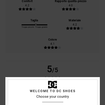
Comfort
Rapporto qualità-prezzo
4.2
4.0
Taglia
Materiale
4.2
Troppo piccolo
Troppo grande
Colore
4.1
5
/5
WELCOME TO DC SHOES
Thierry
1. maggio 2026
Acquisto verificato
Ottimo rapporto qualità-prezzo
Choose your country
Mostra originale - Français