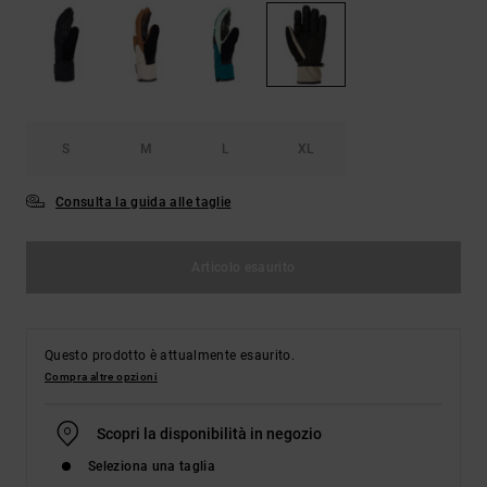
Borse e
risposte
zaini
alle
domande
più
Cinture e
frequenti e
portamonete
accedi al
nostro
S
M
L
XL
modulo di
contatto.
Consulta la guida alle taglie
Consulta
le FAQ
Articolo esaurito
Questo prodotto è attualmente esaurito.
Compra altre opzioni
Scopri la disponibilità in negozio
Seleziona una taglia