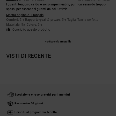
I guanti tengono caldo e sono impermeabili, pur non essendo troppo
spessi per essere dei guanti da sci. Ottimi!
Mostra originale - Français
Comfort
: 5
Rapporto qualità-prezzo
: 5
Taglia
: Taglia perfetta
/5
/5
Materiale
: 5
Colore
: 5
/5
/5
Consiglio questo prodotto
Verificato da
TrustVille
VISTI DI RECENTE
Spedizione e reso gratuiti per i membri
Reso entro 30 giorni
Unisciti al programma fedeltà