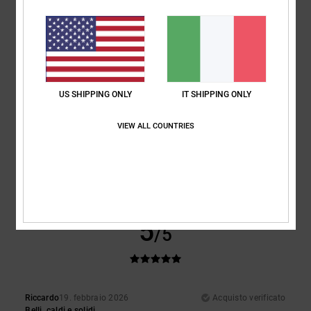
Rapporto qualità-prezzo
: 5
Taglia
: Taglia perfetta
Colore
: 5
/5
/5
Consiglio questo prodotto
5
/5
US SHIPPING ONLY
IT SHIPPING ONLY
Gaetan
24. marzo 2026
Acquisto verificato
VIEW ALL COUNTRIES
Stile e qualità garantiti
Mostra originale - Français
Rapporto qualità-prezzo
: 5
Taglia
: Taglia perfetta
Materiale
: 5
/5
/5
Colore
: 5
/5
Consiglio questo prodotto
5
/5
Riccardo
19. febbraio 2026
Acquisto verificato
Belli, caldi e solidi