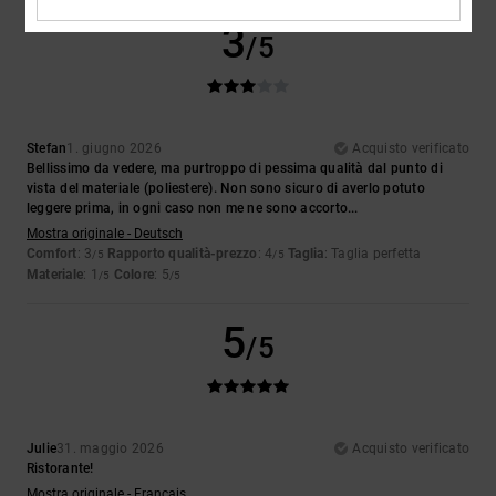
3
/5
Stefan
1. giugno 2026
Acquisto verificato
Bellissimo da vedere, ma purtroppo di pessima qualità dal punto di
vista del materiale (poliestere). Non sono sicuro di averlo potuto
leggere prima, in ogni caso non me ne sono accorto...
Mostra originale - Deutsch
Comfort
: 3
Rapporto qualità-prezzo
: 4
Taglia
: Taglia perfetta
/5
/5
Materiale
: 1
Colore
: 5
/5
/5
5
/5
Julie
31. maggio 2026
Acquisto verificato
Ristorante!
Mostra originale - Français