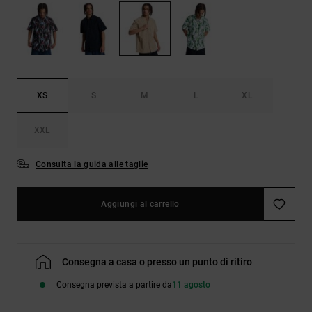
Borse e
risposte
zaini
alle
domande
più
Cinture e
frequenti e
portamonete
accedi al
nostro
XS
S
M
L
XL
modulo di
contatto.
XXL
Consulta
le FAQ
Consulta la guida alle taglie
Aggiungi al carrello
Consegna a casa o presso un punto di ritiro
Consegna prevista a partire da
11 agosto