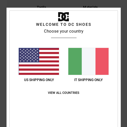
Taglia
Materiale
3.3
Troppo piccolo
Troppo grande
WELCOME TO DC SHOES
Choose your country
Colore
5.0
4
/5
US SHIPPING ONLY
IT SHIPPING ONLY
VIEW ALL COUNTRIES
Aymeric
10. luglio 2026
Acquisto verificato
Buon rapporto qualità-prezzo
Mostra originale - Français
Comfort
: 4
Rapporto qualità-prezzo
: 4
Taglia
: Taglia perfetta
/5
/5
Materiale
: 4
Colore
: 5
/5
/5
Consiglio questo prodotto