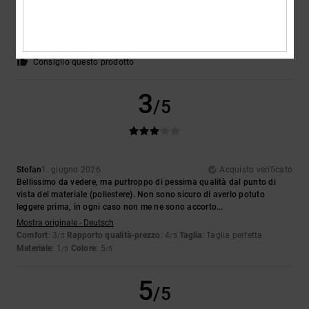
Buon rapporto qualità-prezzo
Mostra originale - Français
Comfort
: 4
Rapporto qualità-prezzo
: 4
Taglia
: Taglia perfetta
/5
/5
Materiale
: 4
Colore
: 5
/5
/5
Consiglio questo prodotto
3
/5
Stefan
1. giugno 2026
Acquisto verificato
Bellissimo da vedere, ma purtroppo di pessima qualità dal punto di
vista del materiale (poliestere). Non sono sicuro di averlo potuto
leggere prima, in ogni caso non me ne sono accorto...
Mostra originale - Deutsch
Comfort
: 3
Rapporto qualità-prezzo
: 4
Taglia
: Taglia perfetta
/5
/5
Materiale
: 1
Colore
: 5
/5
/5
5
/5