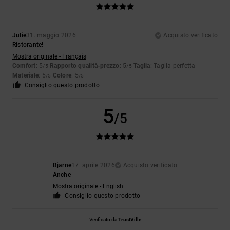
Julie
31. maggio 2026
Acquisto verificato
Ristorante!
Mostra originale - Français
Comfort
: 5
Rapporto qualità-prezzo
: 5
Taglia
: Taglia perfetta
/5
/5
Materiale
: 5
Colore
: 5
/5
/5
Consiglio questo prodotto
5
/5
Bjarne
17. aprile 2026
Acquisto verificato
Anche
Mostra originale - English
Consiglio questo prodotto
Verificato da
TrustVille