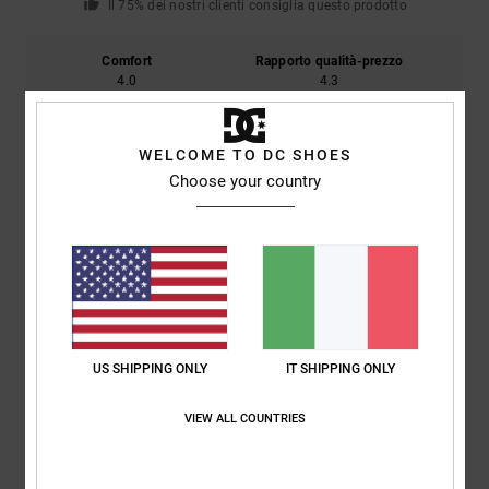
Il 75% dei nostri clienti consiglia questo prodotto
Comfort
Rapporto qualità-prezzo
4.0
4.3
Taglia
Materiale
WELCOME TO DC SHOES
3.3
Choose your country
Troppo piccolo
Troppo grande
Colore
5.0
4
US SHIPPING ONLY
IT SHIPPING ONLY
/5
VIEW ALL COUNTRIES
Aymeric
10. luglio 2026
Acquisto verificato