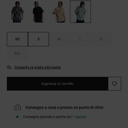
Borse e
risposte
zaini
alle
domande
più
Cinture e
frequenti e
portamonete
accedi al
nostro
XS
S
M
L
XL
modulo di
contatto.
XXL
Consulta
le FAQ
Consulta la guida alle taglie
Aggiungi al carrello
Consegna a casa o presso un punto di ritiro
Consegna prevista a partire da
11 agosto