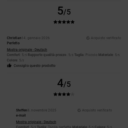
5
/5
Christian
14. gennaio 2026
Acquisto verificato
Perfetto
Mostra originale - Deutsch
Comfort
: 5
Rapporto qualità-prezzo
: 5
Taglia
: Piccolo
Materiale
: 5
/5
/5
/5
Colore
: 5
/5
Consiglio questo prodotto
4
/5
Steffen
8. novembre 2025
Acquisto verificato
e-mail
Mostra originale - Deutsch
Comfort
: 5
Taglia
: Taglia perfetta
Materiale
: 5
Colore
: 5
/5
/5
/5