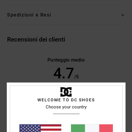
Spedizioni e Resi
Recensioni dei clienti
Punteggio medio
4.7
/5
basato su
3 recensioni verificate
dal novembre 2025
WELCOME TO DC SHOES
Il 100% dei nostri clienti consiglia questo prodotto
Choose your country
Comfort
Rapporto qualità-prezzo
5.0
5.0