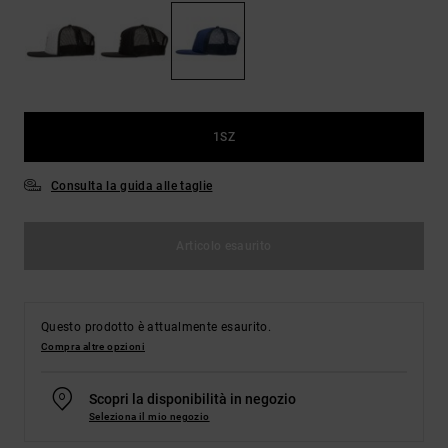
Borse e
risposte
zaini
alle
domande
più
Cinture e
frequenti e
portamonete
accedi al
nostro
1SZ
modulo di
contatto.
Consulta la guida alle taglie
Consulta
le FAQ
Articolo esaurito
Questo prodotto è attualmente esaurito.
Compra altre opzioni
Scopri la disponibilità in negozio
Seleziona il mio negozio