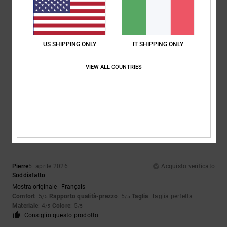
Taglia
Materiale
4.7
Troppo piccolo
Troppo grande
US SHIPPING ONLY
IT SHIPPING ONLY
Colore
5.0
VIEW ALL COUNTRIES
5
/5
Pierre
5. aprile 2026
Acquisto verificato
Soddisfatto
Mostra originale - Français
Comfort
: 5
Rapporto qualità-prezzo
: 5
Taglia
: Taglia perfetta
/5
/5
Materiale
: 4
Colore
: 5
/5
/5
Consiglio questo prodotto