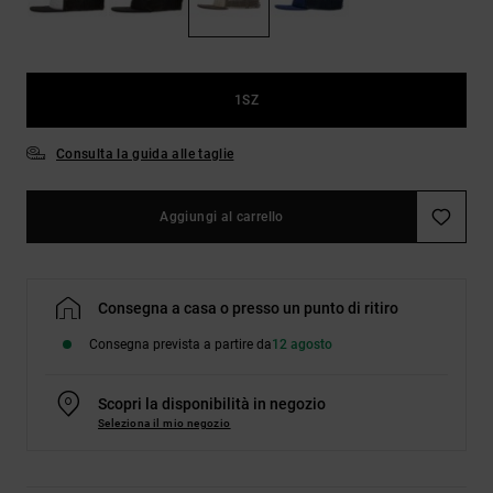
Borse e
risposte
zaini
alle
domande
più
Cinture e
frequenti e
1SZ
portamonete
accedi al
nostro
Consulta la guida alle taglie
modulo di
contatto.
Consulta
Aggiungi al carrello
le FAQ
Consegna a casa o presso un punto di ritiro
Consegna prevista a partire da
12 agosto
Scopri la disponibilità in negozio
Seleziona il mio negozio