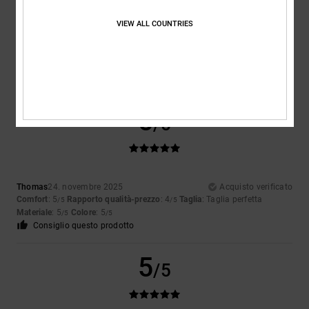
VIEW ALL COUNTRIES
Colore
5.0
5
/5
Thomas
24. novembre 2025
Acquisto verificato
Comfort
: 5
Rapporto qualità-prezzo
: 4
Taglia
: Taglia perfetta
/5
/5
Materiale
: 5
Colore
: 5
/5
/5
Consiglio questo prodotto
5
/5