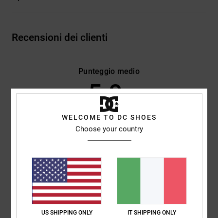
Recensioni dei clienti
Punteggio medio
5.0
/5
WELCOME TO DC SHOES
Choose your country
basato su
2 recensioni verificate
dal novembre 2025
Il 100% dei nostri clienti consiglia questo prodotto
Comfort
Rapporto qualità-prezzo
5.0
4.0
Taglia
Materiale
5.0
US SHIPPING ONLY
IT SHIPPING ONLY
Troppo piccolo
Troppo grande