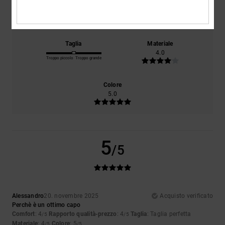
Comfort
Rapporto qualità-prezzo
4.0
4.0
Taglia
Materiale
4.0
Troppo piccolo
Troppo grande
Colore
5.0
5
/5
Alessandro
20. novembre 2025
Acquisto verificato
Perchè è un ottimo capo
Comfort
: 4
Rapporto qualità-prezzo
: 4
Taglia
: Taglia perfetta
/5
/5
Materiale
: 4
Colore
: 5
/5
/5