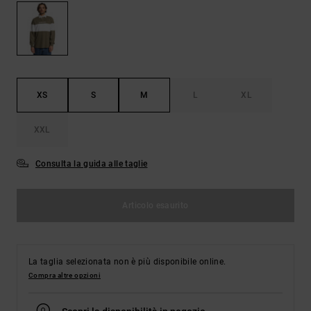
Borse e
risposte
zaini
alle
domande
più
Cinture e
frequenti e
portamonete
accedi al
nostro
XS
S
M
L
XL
modulo di
contatto.
XXL
Consulta
le FAQ
Consulta la guida alle taglie
Articolo esaurito
La taglia selezionata non è più disponibile online.
Compra altre opzioni