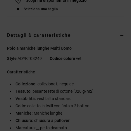
Scopri la disponibilità in negozio
Seleziona una taglia
Dettagli & caratteristiche
Polo a maniche lunghe Multi Uomo
Style
ADYKT03249
Codice colore
vet
Caratteristiche
Collezione:
collezione Lineguide
Tessuto:
pesante rete di cotone [320 g/m2]
Vestibilità:
vestibilità standard
Collo:
colletto in twill con finta a 2 bottoni
Maniche:
Maniche lunghe
Chiusura: chiusura a pullover
Marcatura:__ petto ricamato