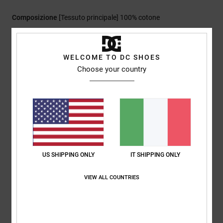
Composizione
[Tessuto principale] 100% cotone
Spedizioni e Resi
WELCOME TO DC SHOES
Choose your country
Recensioni dei clienti
Punteggio medio
5.0
US SHIPPING ONLY
IT SHIPPING ONLY
/5
VIEW ALL COUNTRIES
basato su
1 recensioni verificate
dal novembre 2025
Il 100% dei nostri clienti consiglia questo prodotto