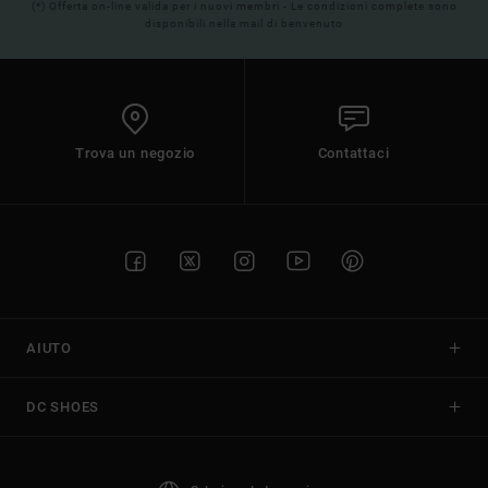
(*) Offerta on-line valida per i nuovi membri - Le condizioni complete sono
disponibili nella mail di benvenuto
Trova un negozio
Contattaci
AIUTO
DC SHOES