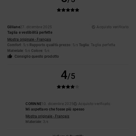
Gilliane
27. dicembre 2025
Acquisto verificato
Taglia e vestibilità perfette
Mostra originale - Français
Comfort
: 5
Rapporto qualità-prezzo
: 5
Taglia
: Taglia perfetta
/5
/5
Materiale
: 5
Colore
: 5
/5
/5
Consiglio questo prodotto
4
/5
CORINNE
10. dicembre 2025
Acquisto verificato
Mi aspettavo che fosse più spesso
Mostra originale - Français
Materiale
: 3
/5