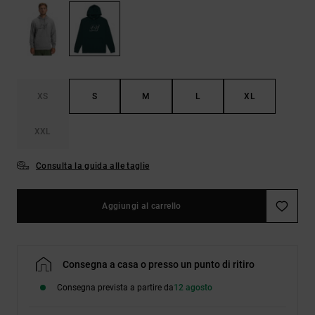
Borse e
risposte
zaini
alle
domande
più
Cinture e
frequenti e
portamonete
accedi al
nostro
XS
S
M
L
XL
modulo di
contatto.
XXL
Consulta
le FAQ
Consulta la guida alle taglie
Aggiungi al carrello
Consegna a casa o presso un punto di ritiro
Consegna prevista a partire da
12 agosto