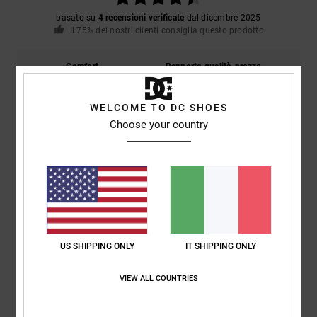
basato su
4 recensioni verificate
dal dicembre 2025
Il 75% dei nostri clienti consiglia questo prodotto
Comfort
Rapporto qualità-prezzo
5.0
5.0
WELCOME TO DC SHOES
Choose your country
Taglia
Materiale
4.5
Troppo piccolo
Troppo grande
Colore
5.0
US SHIPPING ONLY
IT SHIPPING ONLY
5
/5
VIEW ALL COUNTRIES