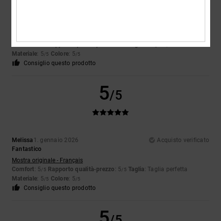
Colin
23. febbraio 2026
Acquisto verificato
Non si restringe con il lavaggio e mantiene il colore
Mostra originale - English
Comfort
: 5
Rapporto qualità-prezzo
: 5
Taglia
: Taglia perfetta
/5
/5
Materiale
: 5
Colore
: 5
/5
/5
Consiglio questo prodotto
5
/5
Melissa
1. gennaio 2026
Acquisto verificato
Fantastico
Mostra originale - Français
Comfort
: 5
Rapporto qualità-prezzo
: 5
Taglia
: Taglia perfetta
/5
/5
Materiale
: 5
Colore
: 5
/5
/5
Consiglio questo prodotto
5
/5