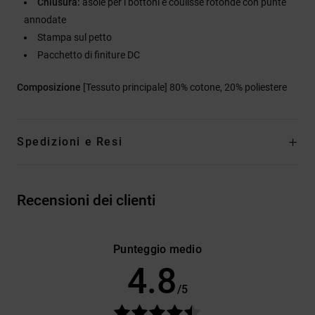
Chiusura:
asole per i bottoni e coulisse rotonde con punte
annodate
Stampa sul petto
Pacchetto di finiture DC
Composizione
[Tessuto principale] 80% cotone, 20% poliestere
Spedizioni e Resi
Recensioni dei clienti
Punteggio medio
4.8
/5