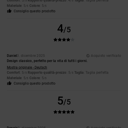
Comfort
: 5
Rapporto qualità-prezzo
: 4
Taglia
: Taglia perfetta
/5
/5
Materiale
: 5
Colore
: 5
/5
/5
Consiglio questo prodotto
4
/5
Daniel
3. dicembre 2025
Acquisto verificato
Design classico, perfetto per la vita di tutti i giorni.
Mostra originale - Deutsch
Comfort
: 5
Rapporto qualità-prezzo
: 5
Taglia
: Taglia perfetta
/5
/5
Materiale
: 5
Colore
: 5
/5
/5
Consiglio questo prodotto
5
/5