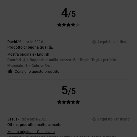
4
/5
David
26. aprile 2026
Acquisto verificato
Prodotto di buona qualità.
Mostra originale - English
Comfort
: 4
Rapporto qualità-prezzo
: 5
Taglia
: Taglia perfetta
/5
/5
Materiale
: 4
Colore
: 5
/5
/5
Consiglio questo prodotto
5
/5
Jesus
7. dicembre 2025
Acquisto verificato
Ottimo prodotto, molto comodo
Mostra originale - Castellano