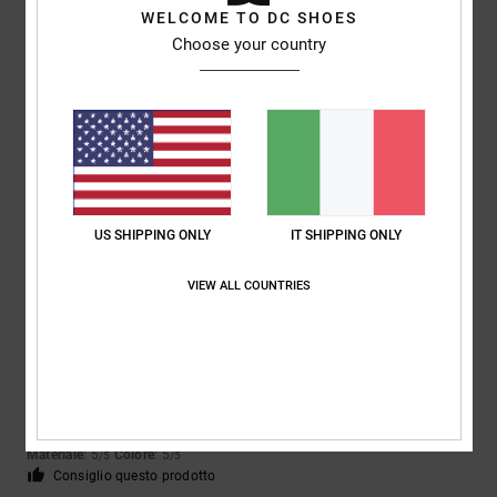
WELCOME TO DC SHOES
Choose your country
Benjamin
18. maggio 2026
Acquisto verificato
perfetto!
Mostra originale - Français
Comfort
: 5
Rapporto qualità-prezzo
: 5
Taglia
: Taglia perfetta
/5
/5
Materiale
: 4
Colore
: 5
/5
/5
Consiglio questo prodotto
5
US SHIPPING ONLY
IT SHIPPING ONLY
/5
VIEW ALL COUNTRIES
Holly
29. aprile 2026
Acquisto verificato
Le scarpe sono ben fatte e si vede che sono di buona qualità. Calzano
bene e hanno un aspetto elegante e alla moda
Mostra originale - English
Comfort
: 5
Rapporto qualità-prezzo
: 5
Taglia
: Taglia perfetta
/5
/5
Materiale
: 5
Colore
: 5
/5
/5
Consiglio questo prodotto