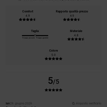
Comfort
Rapporto qualità-prezzo
4.9
4.9
Taglia
Materiale
4.8
Troppo piccolo
Troppo grande
Colore
5.0
5
/5
Ian
29. giugno 2026
Acquisto verificato