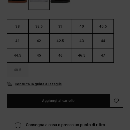
Borse e
risposte
zaini
alle
domande
più
Cinture e
frequenti e
38
38.5
39
40
40.5
portamonete
accedi al
nostro
41
42
42.5
43
44
modulo di
contatto.
44.5
45
46
46.5
47
Consulta
le FAQ
48.5
Consulta la guida alle taglie
Aggiungi al carrello
Consegna a casa o presso un punto di ritiro