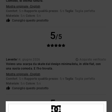
Comodo, di ottima fattura.
Mostra originale - English
Comfort
: 5
Rapporto qualità-prezzo
: 5
Taglia
: Taglia perfetta
/5
/5
Materiale
: 5
Colore
: 5
/5
/5
Consiglio questo prodotto
5
/5
Levente
14. giugno 2026
Acquisto verificato
Volevo una scarpa da skate dal design minimalista, in stile flat, con
una suola comoda. E l'ho trovata.
Mostra originale - English
Comfort
: 5
Rapporto qualità-prezzo
: 5
Taglia
: Taglia perfetta
/5
/5
Materiale
: 5
Colore
: 5
/5
/5
Consiglio questo prodotto
5
/5