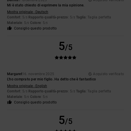
Dennis
3. dicembre 2025
Acquisto verificato
Mi è stato chiesto di esprimere la mia opinione.
Mostra originale - Deutsch
Comfort
: 5
Rapporto qualità-prezzo
: 5
Taglia
: Taglia perfetta
/5
/5
Materiale
: 5
Colore
: 5
/5
/5
Consiglio questo prodotto
5
/5
Margaret
16. novembre 2025
Acquisto verificato
L'ho comprato per mio figlio. Ha detto che è fantastico
Mostra originale - English
Comfort
: 5
Rapporto qualità-prezzo
: 5
Taglia
: Taglia perfetta
/5
/5
Materiale
: 5
Colore
: 5
/5
/5
Consiglio questo prodotto
5
/5