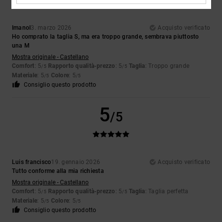
Imanol
3. marzo 2026
Acquisto verificato
Ho comprato la taglia S, ma era troppo grande, sembrava piuttosto
una M
Mostra originale - Castellano
Comfort
: 5
Rapporto qualità-prezzo
: 5
Taglia
: Troppo grande
/5
/5
Materiale
: 5
Colore
: 5
/5
/5
Consiglio questo prodotto
5
/5
Luis francisco
19. gennaio 2026
Acquisto verificato
Tutto conforme alla mia richiesta
Mostra originale - Castellano
Comfort
: 5
Rapporto qualità-prezzo
: 5
Taglia
: Taglia perfetta
/5
/5
Materiale
: 5
Colore
: 5
/5
/5
Consiglio questo prodotto