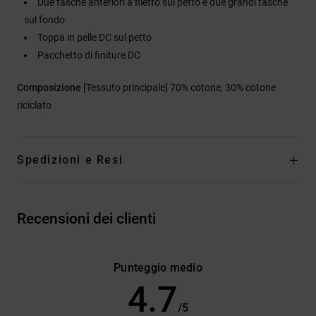
Due tasche anteriori a filetto sul petto e due grandi tasche
sul fondo
Toppa in pelle DC sul petto
Pacchetto di finiture DC
Composizione
[Tessuto principale] 70% cotone, 30% cotone
riciclato
Spedizioni e Resi
Recensioni dei clienti
Punteggio medio
4.7
/5