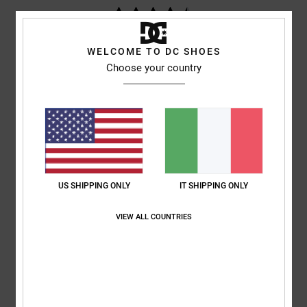
basato su
3 recensioni verificate
dal gennaio 2026
Il 100% dei nostri clienti consiglia questo prodotto
WELCOME TO DC SHOES
Choose your country
Comfort
Rapporto qualità-prezzo
5.0
5.0
Taglia
Materiale
5.0
Troppo piccolo
Troppo grande
US SHIPPING ONLY
IT SHIPPING ONLY
Colore
5.0
VIEW ALL COUNTRIES
4
/5