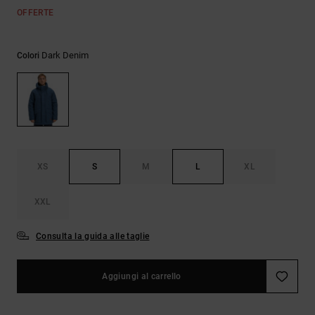
Borse e
risposte
OFFERTE
zaini
alle
domande
più
Dark Denim
Colori
Cinture e
frequenti e
portamonete
accedi al
nostro
modulo di
contatto.
Consulta
le FAQ
XS
S
M
L
XL
XXL
Consulta la guida alle taglie
Aggiungi al carrello