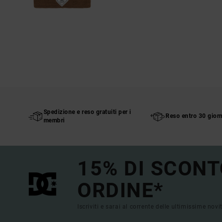
Spedizione e reso gratuiti per i
Reso entro 30 giorn
membri
15% DI SCONT
ORDINE*
Iscriviti e sarai al corrente delle ultimissime novi