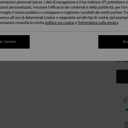
formazioni personali (ad es. i dati di navigazione e il tuo indirizzo IP) potrebbero e
Colori
azioni personalizzati, misurare l’efficacia dei contenuti e della pubblicità, per for
eglio il nostro pubblico o sviluppare e migliorare i prodotti dei nostri partner. Pu
senso all’uso di determinati cookie o negandolo ad altri tipi di cookie (ad esempio
nformazioni consulta la nostra
politica sui cookie
e
l'informativa sulla privacy
.
ei cookie
Acc
Co