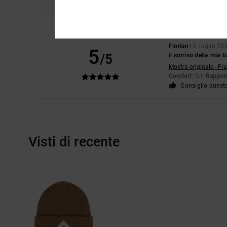
Florian
11. luglio 20
5
/5
il sorriso della mia
Mostra originale - Fr
Comfort
: 5
Rapport
/5
Consiglio quest
Visti di recente