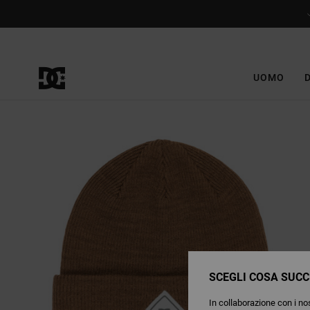
Salta
alle
informazioni
sul
prodotto
UOMO
SCEGLI COSA SUCC
In collaborazione con i nos