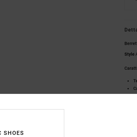
Dett
Berre
Style
Caratt
T
C
1
To
P
Compo
C SHOES
acrilic