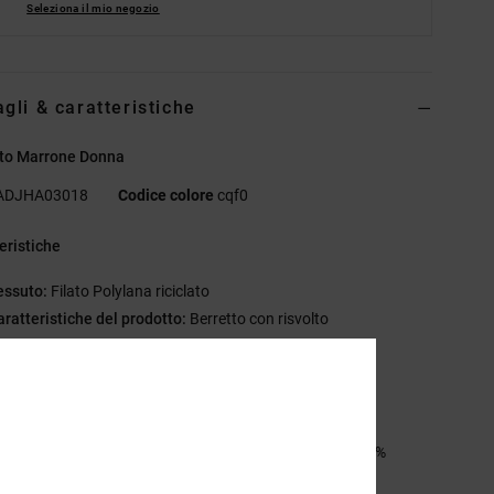
Seleziona il mio negozio
agli & caratteristiche
tto Marrone Donna
ADJHA03018
Codice colore
cqf0
eristiche
essuto:
Filato Polylana riciclato
aratteristiche del prodotto:
Berretto con risvolto
x1 maglia a coste
ppa in silicone in rilievo centrata sul polsino
acchetto di finiture DC
sizione
[Tessuto principale] 60% Poliestere riciclato, 40%
o