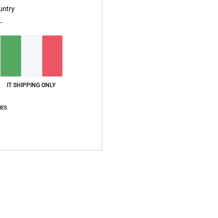
untry
Sped
IT SHIPPING ONLY
IES
Punteggio medio
5.0
/5
basato su
1 recensioni verificate
dal luglio 2026
Il 100% dei nostri clienti consiglia questo prodotto
pporto qualità-prezzo
Taglia
Material
5.0
5.0