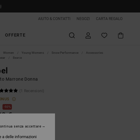
i
AIUTO & CONTATTI
NEGOZI
CARTA REGALO
OFFERTE
Women
Young Womens
Snow Performance
Accessories
wear
Beanie
el
tto Marrone Donna
(1 Recensioni)
ONUS
€
50%
00 €
TE
ontinua senza accettare
e a delle informazioni