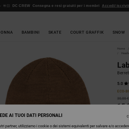
🤟🏻
DC CREW
Consegna e resi gratuiti per i membri
Accedi/ iscrivit
DONNA
BAMBINI
SKATE
COURT GRAFFIK
SNOW
Home
Head
Lab
Berre
5.0
ECO-B
30,00 
15,
EDE AI TUOI DATI PERSONALI
OFFER
C
tri partner, utilizziamo i cookie o dei sistemi equivalenti per salvare e/o acceder