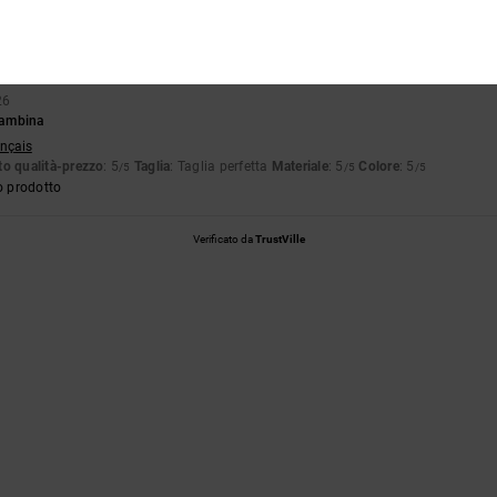
Troppo piccolo
Troppo grande
26
 bambina
ançais
o qualità-prezzo
: 5
Taglia
: Taglia perfetta
Materiale
: 5
Colore
: 5
/5
/5
/5
o prodotto
Verificato da
TrustVille