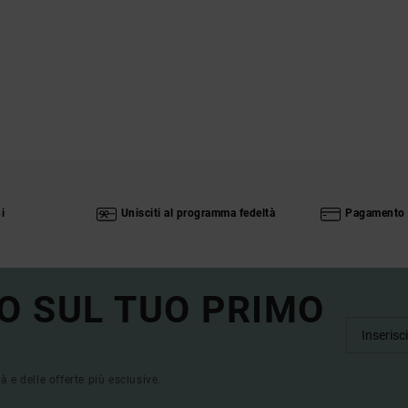
i
Unisciti al programma fedeltà
Pagamento 
O SUL TUO PRIMO
tà e delle offerte più esclusive.