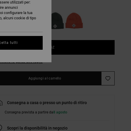
ssere utilizzati per:
Toffee
nire annunci
oi configurare la tua
, alcuni cookie di tipo
etta tutti
1SZ
nsulta la guida alle taglie
Aggiungi al carrello
Consegna a casa o presso un punto di ritiro
Consegna prevista a partire da
8 agosto
Scopri la disponibilità in negozio