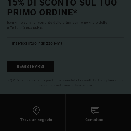
15% DI SCONTO SUL TUO
PRIMO ORDINE*
Iscriviti e sarai al corrente delle ultimissime novità e delle
offerte più esclusive.
REGISTRARSI
(*) Offerta on-line valida per i nuovi membri - Le condizioni complete sono
disponibili nella mail di benvenuto
Trova un negozio
Contattaci