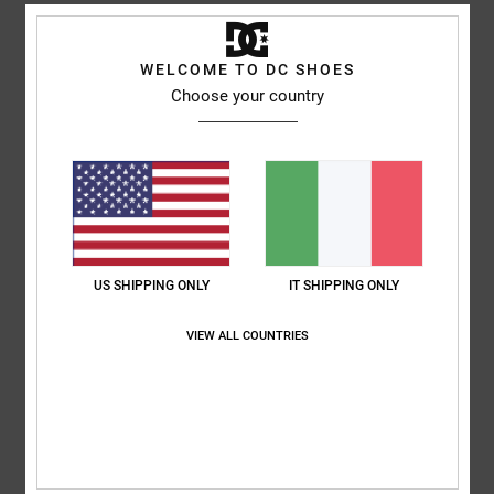
basato su
3 recensioni verificate
dal aprile 2026
WELCOME TO DC SHOES
Il 100% dei nostri clienti consiglia questo prodotto
Choose your country
Comfort
Rapporto qualità-prezzo
4.7
4.3
Taglia
Materiale
4.7
Troppo piccolo
Troppo grande
US SHIPPING ONLY
IT SHIPPING ONLY
Colore
4.7
VIEW ALL COUNTRIES
4
/5