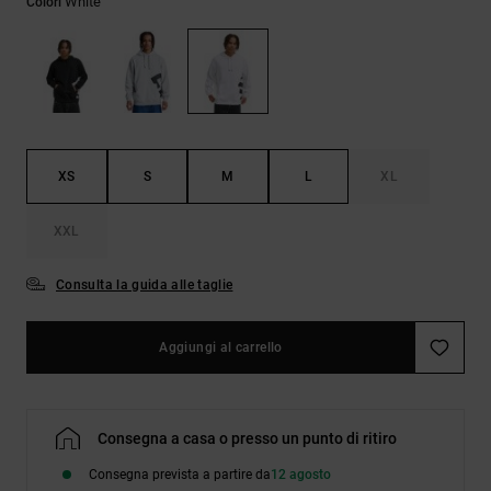
White
Colori
Borse e
risposte
zaini
alle
domande
più
Cinture e
frequenti e
portamonete
accedi al
nostro
modulo di
contatto.
XS
S
M
L
XL
Consulta
XXL
le FAQ
Consulta la guida alle taglie
Aggiungi al carrello
Consegna a casa o presso un punto di ritiro
Consegna prevista a partire da
12 agosto