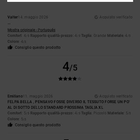
Valter
14. maggio 2026
Acquisto verificato
...
Mostra originale - Português
Comfort
: 4
Rapporto qualità-prezzo
: 4
Taglia
: Grande
Materiale
: 4
/5
/5
/5
Colore
: 4
/5
Consiglio questo prodotto
4
/5
Emiliano
11. maggio 2026
Acquisto verificato
FELPA BELLA , PENSAVO FOSSE DIVERSO IL TESSUTO FORSE UN PO'
AL DI SOTTO DELLO STANDARD PROSSIMA TAGLIA XL
Comfort
: 5
Rapporto qualità-prezzo
: 4
Taglia
: Piccolo
Materiale
: 5
/5
/5
/5
Colore
: 5
/5
Consiglio questo prodotto