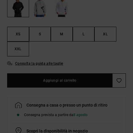
Borse e
risposte
zaini
alle
domande
più
Cinture e
frequenti e
portamonete
accedi al
XS
S
M
L
XL
nostro
modulo di
contatto.
XXL
Consulta
le FAQ
Consulta la guida alle taglie
Aggiungi al carrello
Consegna a casa o presso un punto di ritiro
Consegna prevista a partire da
8 agosto
Scopri la disponibilità in negozio