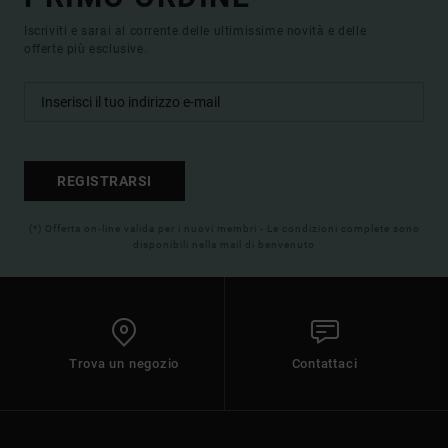
Iscriviti e sarai al corrente delle ultimissime novità e delle
offerte più esclusive.
REGISTRARSI
(*) Offerta on-line valida per i nuovi membri - Le condizioni complete sono
disponibili nella mail di benvenuto
Trova un negozio
Contattaci