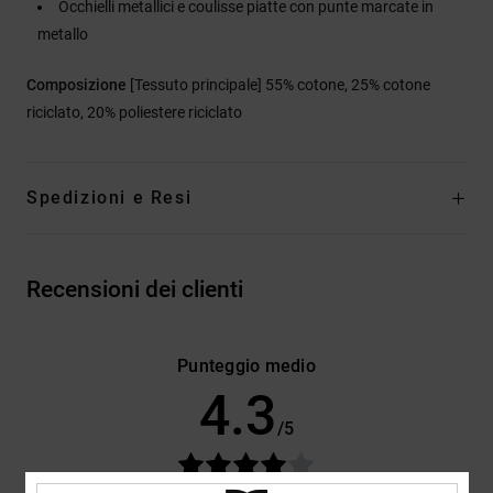
Occhielli metallici e coulisse piatte con punte marcate in
metallo
Composizione
[Tessuto principale] 55% cotone, 25% cotone
riciclato, 20% poliestere riciclato
Spedizioni e Resi
Recensioni dei clienti
Punteggio medio
4.3
/5