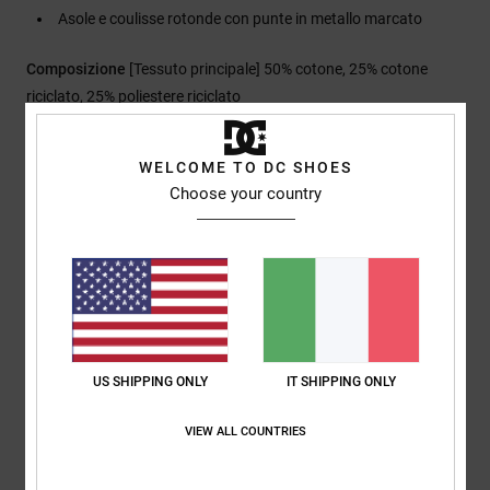
Asole e coulisse rotonde con punte in metallo marcato
Composizione
[Tessuto principale] 50% cotone, 25% cotone
riciclato, 25% poliestere riciclato
WELCOME TO DC SHOES
Spedizioni e Resi
Choose your country
Recensioni dei clienti
Punteggio medio
5.0
US SHIPPING ONLY
IT SHIPPING ONLY
/5
VIEW ALL COUNTRIES
basato su
1 recensioni verificate
dal luglio 2026