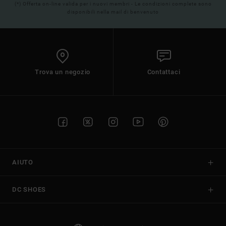
(*) Offerta on-line valida per i nuovi membri - Le condizioni complete sono
disponibili nella mail di benvenuto
Trova un negozio
Contattaci
AIUTO
DC SHOES