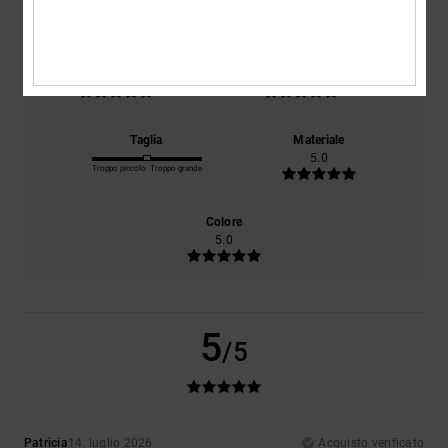
Il 100% dei nostri clienti consiglia questo prodotto
Comfort
Rapporto qualità-prezzo
5.0
5.0
Taglia
Materiale
5.0
Troppo piccolo
Troppo grande
Colore
5.0
5
/5
Patricia
14. luglio 2026
Acquisto verificato