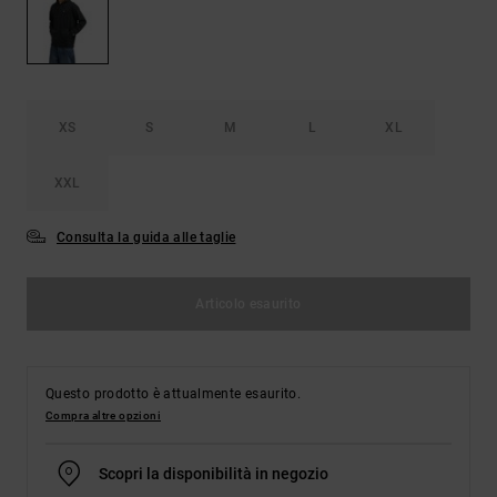
Borse e
risposte
zaini
alle
domande
più
Cinture e
frequenti e
portamonete
accedi al
XS
S
M
L
XL
nostro
modulo di
contatto.
XXL
Consulta
le FAQ
Consulta la guida alle taglie
Articolo esaurito
Questo prodotto è attualmente esaurito.
Compra altre opzioni
Scopri la disponibilità in negozio