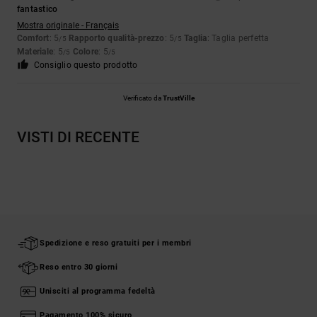
fantastico
Mostra originale - Français
Comfort
: 5
Rapporto qualità-prezzo
: 5
Taglia
: Taglia perfetta
/5
/5
Materiale
: 5
Colore
: 5
/5
/5
Consiglio questo prodotto
Verificato da
TrustVille
VISTI DI RECENTE
Spedizione e reso gratuiti per i membri
Reso entro 30 giorni
Unisciti al programma fedeltà
Pagamento 100% sicuro