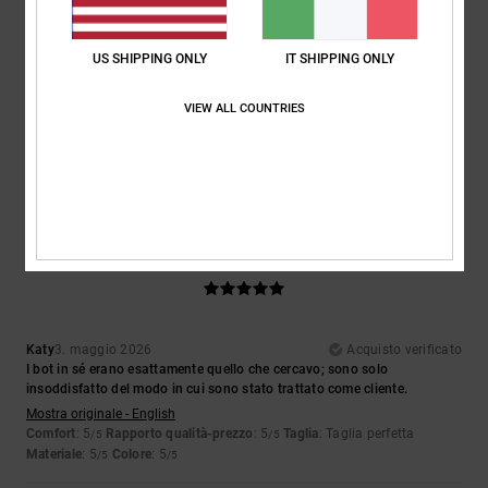
Taglia
Materiale
5.0
Troppo piccolo
Troppo grande
US SHIPPING ONLY
IT SHIPPING ONLY
VIEW ALL COUNTRIES
Colore
5.0
5
/5
Katy
3. maggio 2026
Acquisto verificato
I bot in sé erano esattamente quello che cercavo; sono solo
insoddisfatto del modo in cui sono stato trattato come cliente.
Mostra originale - English
Comfort
: 5
Rapporto qualità-prezzo
: 5
Taglia
: Taglia perfetta
/5
/5
Materiale
: 5
Colore
: 5
/5
/5