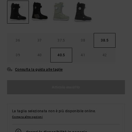
Borse e
risposte
zaini
alle
domande
più
Cinture e
frequenti e
portamonete
accedi al
nostro
36
37
37.5
38
38.5
modulo di
contatto.
39
40
40.5
41
42
Consulta
le FAQ
Consulta la guida alle taglie
Articolo esaurito
La taglia selezionata non è più disponibile online.
Compra altre opzioni