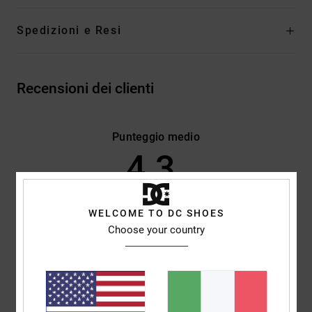
Spedizioni e Resi
Recensioni dei clienti
Punteggio medio
4.3
/5
WELCOME TO DC SHOES
basato su
3 recensioni verificate
dal ottobre 2025
Choose your country
Il 33% dei nostri clienti consiglia questo prodotto
Comfort
Rapporto qualità-prezzo
5.0
4.0