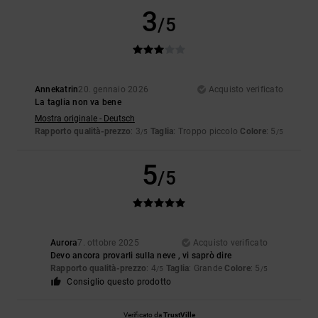
3
/5
Annekatrin
20. gennaio 2026
Acquisto verificato
La taglia non va bene
Mostra originale - Deutsch
Rapporto qualità-prezzo
: 3
Taglia
: Troppo piccolo
Colore
: 5
/5
/5
5
/5
Aurora
7. ottobre 2025
Acquisto verificato
Devo ancora provarli sulla neve , vi saprò dire
Rapporto qualità-prezzo
: 4
Taglia
: Grande
Colore
: 5
/5
/5
Consiglio questo prodotto
Verificato da
TrustVille