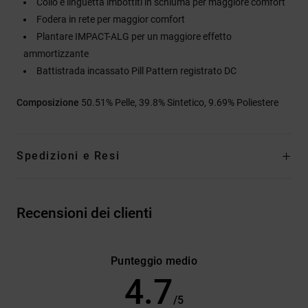
Collo e linguetta imbottiti in schiuma per maggiore comfort
Fodera in rete per maggior comfort
Plantare IMPACT-ALG per un maggiore effetto
ammortizzante
Battistrada incassato Pill Pattern registrato DC
Composizione
50.51% Pelle, 39.8% Sintetico, 9.69% Poliestere
Spedizioni e Resi
Recensioni dei clienti
Punteggio medio
4.7
/5