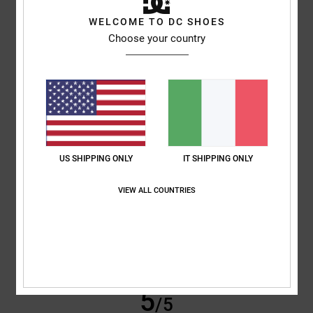
WELCOME TO DC SHOES
Gina
8. giugno 2026
Acquisto verificato
Choose your country
Tutto a posto
Mostra originale - Français
Comfort
: 5
Rapporto qualità-prezzo
: 5
Materiale
: 5
Colore
: 5
/5
/5
/5
/5
Consiglio questo prodotto
5
/5
US SHIPPING ONLY
IT SHIPPING ONLY
VIEW ALL COUNTRIES
Tarsicio Manuel
1. giugno 2026
Acquisto verificato
È soprattutto comodo e ha finiture di ottima qualità
Mostra originale - Castellano
Comfort
: 5
Rapporto qualità-prezzo
: 5
Taglia
: Troppo grande
/5
/5
Materiale
: 5
Colore
: 5
/5
/5
Consiglio questo prodotto
5
/5