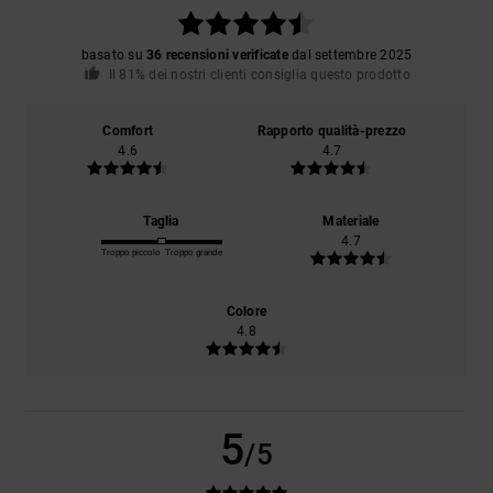
basato su
36 recensioni verificate
dal settembre 2025
Il 81% dei nostri clienti consiglia questo prodotto
Comfort
Rapporto qualità-prezzo
4.6
4.7
Taglia
Materiale
4.7
Troppo piccolo
Troppo grande
Colore
4.8
5
/5