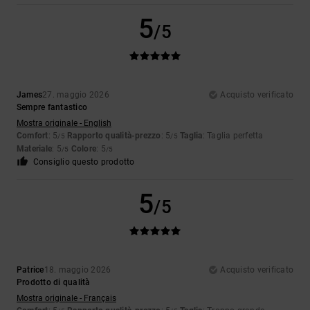
5
/5
James
27. maggio 2026
Acquisto verificato
Sempre fantastico
Mostra originale - English
Comfort
: 5
Rapporto qualità-prezzo
: 5
Taglia
: Taglia perfetta
/5
/5
Materiale
: 5
Colore
: 5
/5
/5
Consiglio questo prodotto
5
/5
Patrice
18. maggio 2026
Acquisto verificato
Prodotto di qualità
Mostra originale - Français