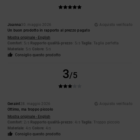
Joanna
30. maggio 2026
Acquisto verificato
Un buon prodotto in rapporto al prezzo pagato
Mostra originale - English
Comfort
: 5
Rapporto qualità-prezzo
: 5
Taglia
: Taglia perfetta
/5
/5
Materiale
: 5
Colore
: 5
/5
/5
Consiglio questo prodotto
3
/5
Geraint
28. maggio 2026
Acquisto verificato
Ottimo, ma troppo piccolo
Mostra originale - English
Comfort
: 2
Rapporto qualità-prezzo
: 4
Taglia
: Troppo piccolo
/5
/5
Materiale
: 4
Colore
: 4
/5
/5
Consiglio questo prodotto