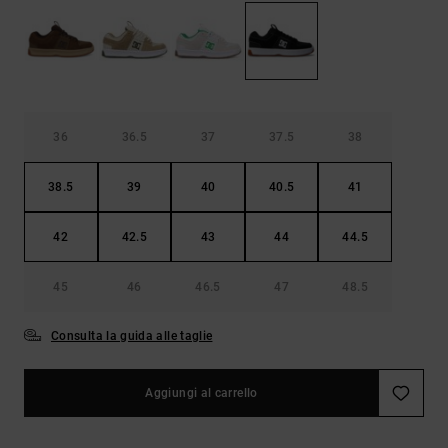
Borse e
risposte
zaini
alle
domande
più
Cinture e
frequenti e
portamonete
accedi al
nostro
36
36.5
37
37.5
38
modulo di
contatto.
38.5
39
40
40.5
41
Consulta
le FAQ
42
42.5
43
44
44.5
45
46
46.5
47
48.5
Consulta la guida alle taglie
Aggiungi al carrello