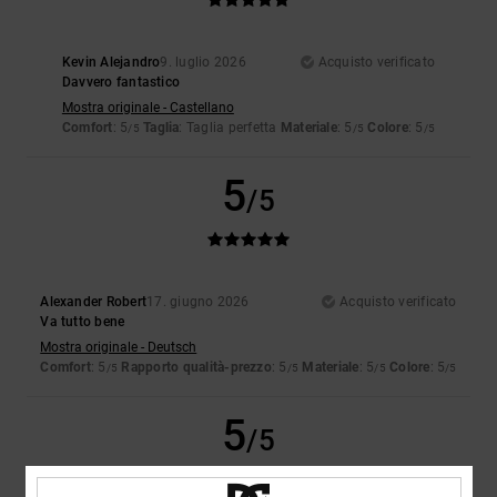
Kevin Alejandro
9. luglio 2026
Acquisto verificato
Davvero fantastico
Mostra originale - Castellano
Comfort
: 5
Taglia
: Taglia perfetta
Materiale
: 5
Colore
: 5
/5
/5
/5
5
/5
Alexander Robert
17. giugno 2026
Acquisto verificato
Va tutto bene
Mostra originale - Deutsch
Comfort
: 5
Rapporto qualità-prezzo
: 5
Materiale
: 5
Colore
: 5
/5
/5
/5
/5
5
/5