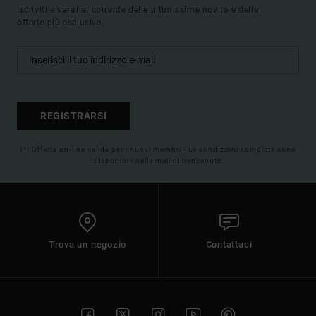
Iscriviti e sarai al corrente delle ultimissime novità e delle
offerte più esclusive.
REGISTRARSI
(*) Offerta on-line valida per i nuovi membri - Le condizioni complete sono
disponibili nella mail di benvenuto
Trova un negozio
Contattaci