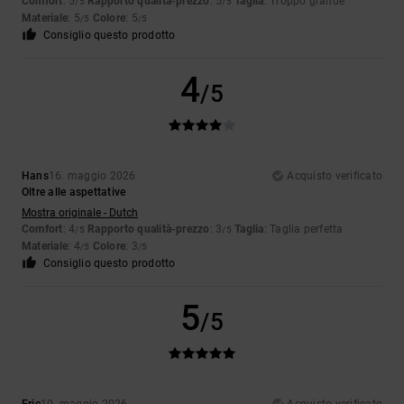
Comfort
: 5
Rapporto qualità-prezzo
: 5
Taglia
: Troppo grande
/5
/5
Materiale
: 5
Colore
: 5
/5
/5
Consiglio questo prodotto
4
/5
Hans
16. maggio 2026
Acquisto verificato
Oltre alle aspettative
Mostra originale - Dutch
Comfort
: 4
Rapporto qualità-prezzo
: 3
Taglia
: Taglia perfetta
/5
/5
Materiale
: 4
Colore
: 3
/5
/5
Consiglio questo prodotto
5
/5