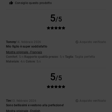
Consiglio questo prodotto
5
/5
Tommy
14. febbraio 2026
Acquisto verificato
Mio figlio è super soddisfatto
Mostra originale - Français
Comfort
: 5
Rapporto qualità-prezzo
: 5
Taglia
: Taglia perfetta
/5
/5
Materiale
: 4
Colore
: 5
/5
/5
5
/5
Tim
13. febbraio 2026
Acquisto verificato
Sono bellissimi e vestono alla perfezione!
Mostra originale - English