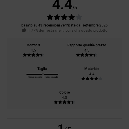
4.4
/5
basato su
43 recensioni verificate
dal settembre 2025
Il 77% dei nostri clienti consiglia questo prodotto
Comfort
Rapporto qualità-prezzo
4.5
4.5
Taglia
Materiale
4.4
Troppo piccolo
Troppo grande
Colore
4.8
1