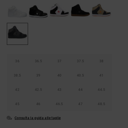
Borse e
risposte
zaini
alle
domande
più
Cinture e
frequenti e
portamonete
accedi al
nostro
modulo di
contatto.
Consulta
le FAQ
36
36.5
37
37.5
38
38.5
39
40
40.5
41
42
42.5
43
44
44.5
45
46
46.5
47
48.5
Consulta la guida alle taglie