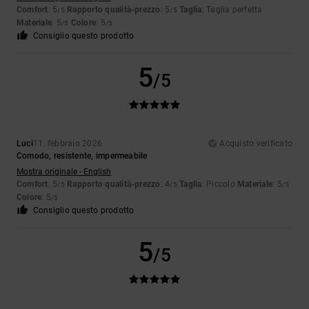
Comfort
: 5
Rapporto qualità-prezzo
: 5
Taglia
: Taglia perfetta
/5
/5
Materiale
: 5
Colore
: 5
/5
/5
Consiglio questo prodotto
5
/5
Luci
11. febbraio 2026
Acquisto verificato
Comodo, resistente, impermeabile
Mostra originale - English
Comfort
: 5
Rapporto qualità-prezzo
: 4
Taglia
: Piccolo
Materiale
: 5
/5
/5
/5
Colore
: 5
/5
Consiglio questo prodotto
5
/5