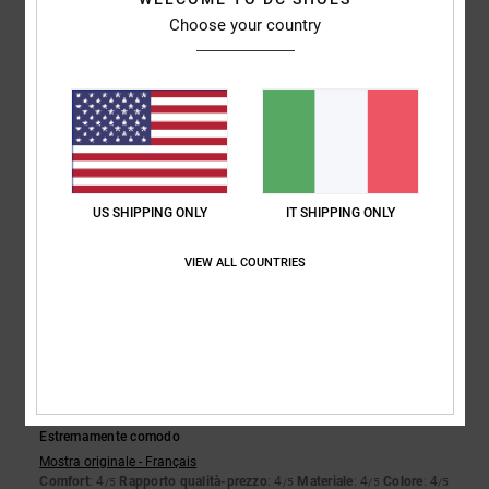
5
Choose your country
/5
Pedro
16. febbraio 2026
Acquisto verificato
Sono comode, belle e di buona qualità
Mostra originale - Castellano
Comfort
: 5
Rapporto qualità-prezzo
: 4
Taglia
: Grande
Materiale
: 5
/5
/5
/5
US SHIPPING ONLY
IT SHIPPING ONLY
Colore
: 5
/5
Consiglio questo prodotto
VIEW ALL COUNTRIES
5
/5
Samuel
15. febbraio 2026
Acquisto verificato
Estremamente comodo
Mostra originale - Français
Comfort
: 4
Rapporto qualità-prezzo
: 4
Materiale
: 4
Colore
: 4
/5
/5
/5
/5