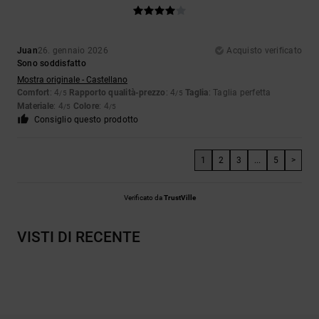
Juan
26. gennaio 2026
Acquisto verificato
Sono soddisfatto
Mostra originale - Castellano
Comfort
: 4
Rapporto qualità-prezzo
: 4
Taglia
: Taglia perfetta
/5
/5
Materiale
: 4
Colore
: 4
/5
/5
Consiglio questo prodotto
1
2
3
...
5
>
Verificato da
TrustVille
VISTI DI RECENTE