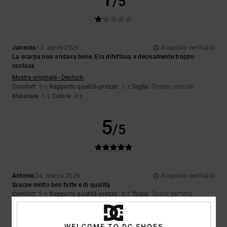
/5
Janecko
15. aprile 2026
Acquisto verificato
La scarpa non andava bene. Era difettosa e decisamente troppo
costosa
Mostra originale - Deutsch
Comfort
: 1
Rapporto qualità-prezzo
: 1
Taglia
: Troppo piccolo
/5
/5
Materiale
: 1
Colore
: 4
/5
/5
5
/5
Antonio
24. marzo 2026
Acquisto verificato
Scarpe molto ben fatte e di qualità
Comfort
: 5
Rapporto qualità-prezzo
: 4
Taglia
: Taglia perfetta
/5
/5
Materiale
: 5
Colore
: 5
/5
/5
Consiglio questo prodotto
WELCOME TO DC SHOES