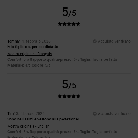
5
/5
Tommy
14. febbraio 2026
Acquisto verificato
Mio figlio è super soddisfatto
Mostra originale - Français
Comfort
: 5
Rapporto qualità-prezzo
: 5
Taglia
: Taglia perfetta
/5
/5
Materiale
: 4
Colore
: 5
/5
/5
5
/5
Tim
13. febbraio 2026
Acquisto verificato
Sono bellissimi e vestono alla perfezione!
Mostra originale - English
Comfort
: 5
Rapporto qualità-prezzo
: 5
Taglia
: Taglia perfetta
/5
/5
Materiale
: 5
Colore
: 5
/5
/5