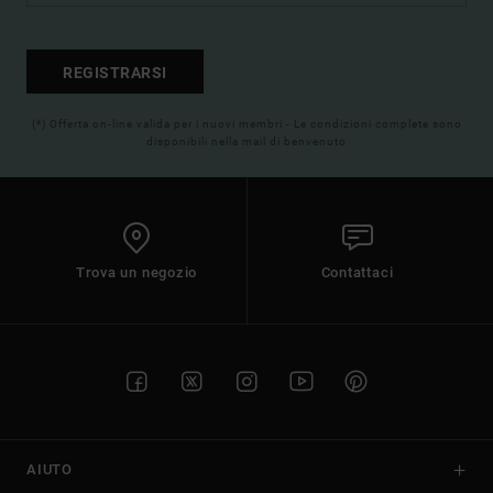
REGISTRARSI
(*) Offerta on-line valida per i nuovi membri - Le condizioni complete sono
disponibili nella mail di benvenuto
Trova un negozio
Contattaci
AIUTO