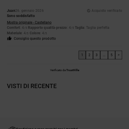
Juan
26. gennaio 2026
Acquisto verificato
Sono soddisfatto
Mostra originale - Castellano
Comfort
: 4
Rapporto qualità-prezzo
: 4
Taglia
: Taglia perfetta
/5
/5
Materiale
: 4
Colore
: 4
/5
/5
Consiglio questo prodotto
1
2
3
...
5
>
Verificato da
TrustVille
VISTI DI RECENTE