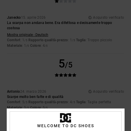
Janecko
15. aprile 2026
Acquisto verificato
La scarpa non andava bene. Era difettosa e decisamente troppo
costosa
Mostra originale - Deutsch
Comfort
: 1
Rapporto qualità-prezzo
: 1
Taglia
: Troppo piccolo
/5
/5
Materiale
: 1
Colore
: 4
/5
/5
5
/5
Antonio
24. marzo 2026
Acquisto verificato
Scarpe molto ben fatte e di qualità
Comfort
: 5
Rapporto qualità-prezzo
: 4
Taglia
: Taglia perfetta
/5
/5
Materiale
: 5
Colore
: 5
/5
/5
Consiglio questo prodotto
WELCOME TO DC SHOES