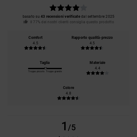
basato su
43 recensioni verificate
dal settembre 2025
Il 77% dei nostri clienti consiglia questo prodotto
Comfort
Rapporto qualità-prezzo
4.5
4.5
Taglia
Materiale
4.4
Troppo piccolo
Troppo grande
Colore
4.8
1
/5