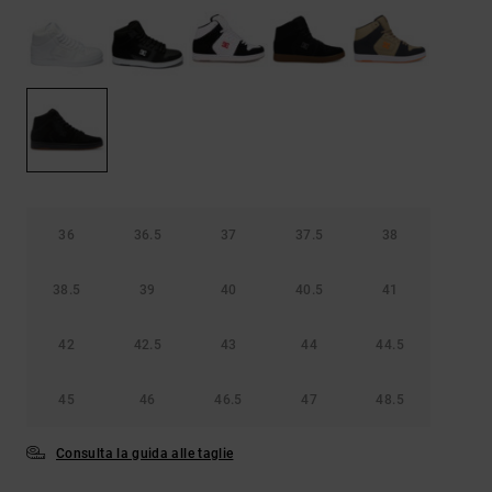
Borse e
risposte
zaini
alle
domande
più
Cinture e
frequenti e
portamonete
accedi al
nostro
modulo di
contatto.
Consulta
le FAQ
36
36.5
37
37.5
38
38.5
39
40
40.5
41
42
42.5
43
44
44.5
45
46
46.5
47
48.5
Consulta la guida alle taglie