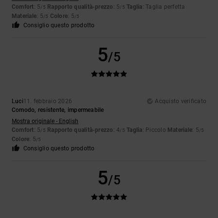
Comfort
: 5
Rapporto qualità-prezzo
: 5
Taglia
: Taglia perfetta
/5
/5
Materiale
: 5
Colore
: 5
/5
/5
Consiglio questo prodotto
5
/5
Luci
11. febbraio 2026
Acquisto verificato
Comodo, resistente, impermeabile
Mostra originale - English
Comfort
: 5
Rapporto qualità-prezzo
: 4
Taglia
: Piccolo
Materiale
: 5
/5
/5
/5
Colore
: 5
/5
Consiglio questo prodotto
5
/5