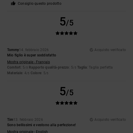
Consiglio questo prodotto
5
/5
Tommy
14. febbraio 2026
Acquisto verificato
Mio figlio è super soddisfatto
Mostra originale - Français
Comfort
: 5
Rapporto qualità-prezzo
: 5
Taglia
: Taglia perfetta
/5
/5
Materiale
: 4
Colore
: 5
/5
/5
5
/5
Tim
13. febbraio 2026
Acquisto verificato
Sono bellissimi e vestono alla perfezione!
Mostra originale - English