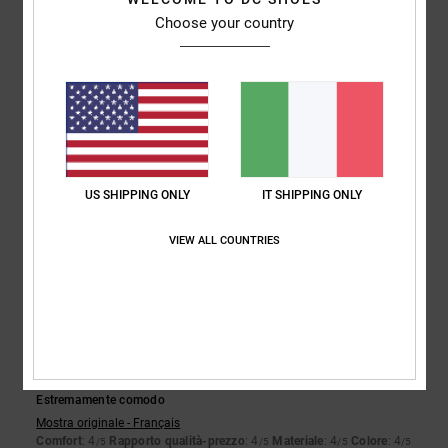
5
Choose your country
/5
Pedro
16. febbraio 2026
Acquisto verificato
Sono comode, belle e di buona qualità
Mostra originale - Castellano
Comfort
: 5
Rapporto qualità-prezzo
: 4
Taglia
: Grande
Materiale
: 5
/5
/5
/5
US SHIPPING ONLY
IT SHIPPING ONLY
Colore
: 5
/5
Consiglio questo prodotto
VIEW ALL COUNTRIES
5
/5
Samuel
15. febbraio 2026
Acquisto verificato
Estremamente comodo
Mostra originale - Français
Comfort
: 4
Rapporto qualità-prezzo
: 4
Materiale
: 4
Colore
: 4
/5
/5
/5
/5