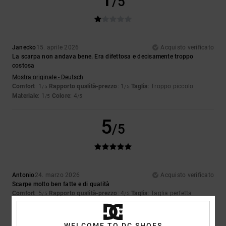
/5
Janecko
15. aprile 2026
Acquisto verificato
La scarpa non andava bene. Era difettosa e decisamente troppo
costosa
Mostra originale - Deutsch
Comfort
: 1
Rapporto qualità-prezzo
: 1
Taglia
: Troppo piccolo
/5
/5
Materiale
: 1
Colore
: 4
/5
/5
5
/5
Antonio
24. marzo 2026
Acquisto verificato
Scarpe molto ben fatte e di qualità
Comfort
: 5
Rapporto qualità-prezzo
: 4
Taglia
: Taglia perfetta
/5
/5
Materiale
: 5
Colore
: 5
/5
/5
Consiglio questo prodotto
WELCOME TO DC SHOES