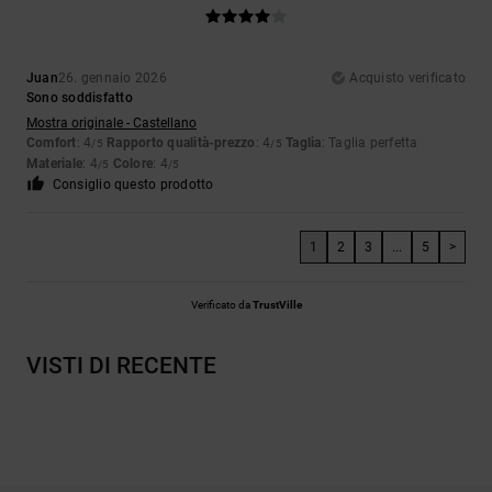
Juan
26. gennaio 2026
Acquisto verificato
Sono soddisfatto
Mostra originale - Castellano
Comfort
: 4
Rapporto qualità-prezzo
: 4
Taglia
: Taglia perfetta
/5
/5
Materiale
: 4
Colore
: 4
/5
/5
Consiglio questo prodotto
1
2
3
...
5
>
Verificato da
TrustVille
VISTI DI RECENTE