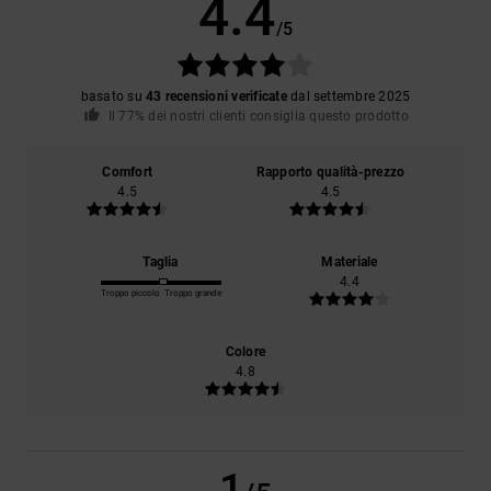
4.4
/5
basato su
43 recensioni verificate
dal settembre 2025
Il 77% dei nostri clienti consiglia questo prodotto
Comfort
Rapporto qualità-prezzo
4.5
4.5
Taglia
Materiale
4.4
Troppo piccolo
Troppo grande
Colore
4.8
1