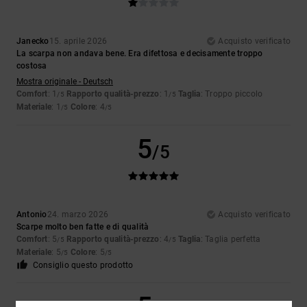
Janecko
15. aprile 2026
Acquisto verificato
La scarpa non andava bene. Era difettosa e decisamente troppo
costosa
Mostra originale - Deutsch
Comfort
: 1
Rapporto qualità-prezzo
: 1
Taglia
: Troppo piccolo
/5
/5
Materiale
: 1
Colore
: 4
/5
/5
5
/5
Antonio
24. marzo 2026
Acquisto verificato
Scarpe molto ben fatte e di qualità
Comfort
: 5
Rapporto qualità-prezzo
: 4
Taglia
: Taglia perfetta
/5
/5
Materiale
: 5
Colore
: 5
/5
/5
Consiglio questo prodotto