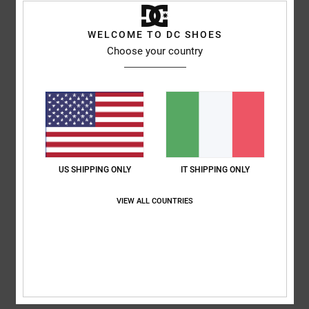
5
/5
WELCOME TO DC SHOES
Choose your country
Pedro
16. febbraio 2026
Acquisto verificato
Sono comode, belle e di buona qualità
Mostra originale - Castellano
Comfort
: 5
Rapporto qualità-prezzo
: 4
Taglia
: Grande
Materiale
: 5
/5
/5
/5
Colore
: 5
/5
Consiglio questo prodotto
5
US SHIPPING ONLY
IT SHIPPING ONLY
/5
VIEW ALL COUNTRIES
Samuel
15. febbraio 2026
Acquisto verificato
Estremamente comodo
Mostra originale - Français
Comfort
: 4
Rapporto qualità-prezzo
: 4
Materiale
: 4
Colore
: 4
/5
/5
/5
/5
Consiglio questo prodotto