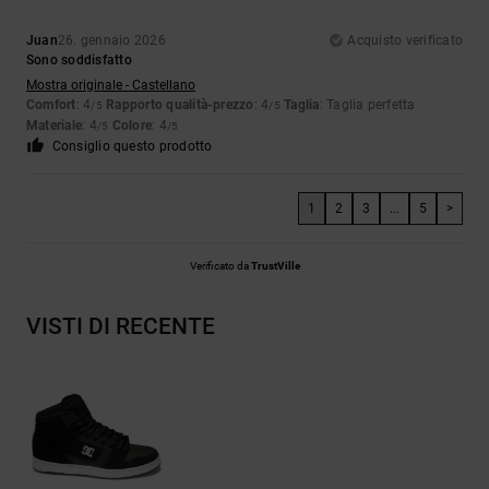
Juan
26. gennaio 2026
Acquisto verificato
Sono soddisfatto
Mostra originale - Castellano
Comfort
: 4
Rapporto qualità-prezzo
: 4
Taglia
: Taglia perfetta
/5
/5
Materiale
: 4
Colore
: 4
/5
/5
Consiglio questo prodotto
1
2
3
...
5
>
Verificato da
TrustVille
VISTI DI RECENTE