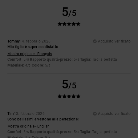
5
/5
Tommy
14. febbraio 2026
Acquisto verificato
Mio figlio è super soddisfatto
Mostra originale - Français
Comfort
: 5
Rapporto qualità-prezzo
: 5
Taglia
: Taglia perfetta
/5
/5
Materiale
: 4
Colore
: 5
/5
/5
5
/5
Tim
13. febbraio 2026
Acquisto verificato
Sono bellissimi e vestono alla perfezione!
Mostra originale - English
Comfort
: 5
Rapporto qualità-prezzo
: 5
Taglia
: Taglia perfetta
/5
/5
Materiale
: 5
Colore
: 5
/5
/5