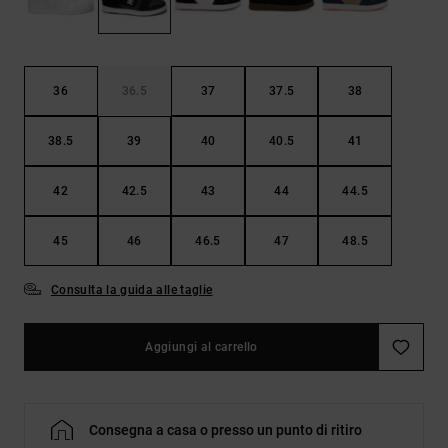
Borse e
risposte
zaini
alle
domande
più
Cinture e
frequenti e
36
36.5
37
37.5
38
portamonete
accedi al
nostro
38.5
39
40
40.5
41
modulo di
contatto.
42
42.5
43
44
44.5
Consulta
le FAQ
45
46
46.5
47
48.5
Consulta la guida alle taglie
Aggiungi al carrello
Consegna a casa o presso un punto di ritiro