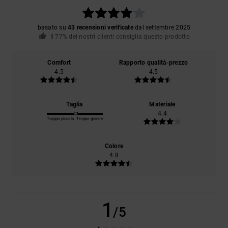
basato su
43 recensioni verificate
dal settembre 2025
Il 77% dei nostri clienti consiglia questo prodotto
Comfort
Rapporto qualità-prezzo
4.5
4.5
Taglia
Materiale
4.4
Troppo piccolo
Troppo grande
Colore
4.8
1
/5