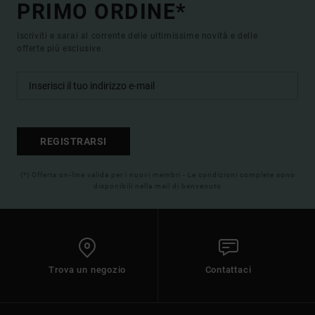
PRIMO ORDINE*
Iscriviti e sarai al corrente delle ultimissime novità e delle
offerte più esclusive.
REGISTRARSI
(*) Offerta on-line valida per i nuovi membri - Le condizioni complete sono
disponibili nella mail di benvenuto
Trova un negozio
Contattaci