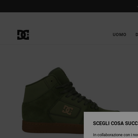
Salta
alle
informazioni
sul
prodotto
UOMO
SCEGLI COSA SUCC
In collaborazione con i nos