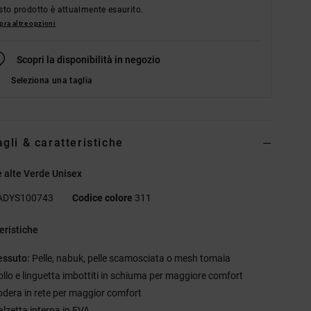
to prodotto è attualmente esaurito.
ra altre opzioni
Scopri la disponibilità in negozio
Seleziona una taglia
agli & caratteristiche
 alte Verde Unisex
ADYS100743
Codice colore
311
eristiche
essuto:
Pelle, nabuk, pelle scamosciata o mesh tomaia
ollo e linguetta imbottiti in schiuma per maggiore comfort
odera in rete per maggior comfort
alzetta interna in EVA