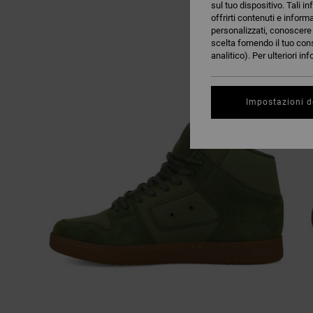
sul tuo dispositivo. Tali in
offrirti contenuti e inform
personalizzati, conoscere m
scelta fornendo il tuo con
analitico). Per ulteriori i
Impostazioni d