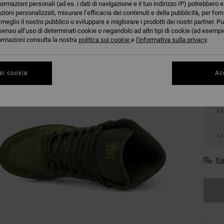
formazioni personali (ad es. i dati di navigazione e il tuo indirizzo IP) potrebbero e
azioni personalizzati, misurare l’efficacia dei contenuti e della pubblicità, per for
eglio il nostro pubblico o sviluppare e migliorare i prodotti dei nostri partner. Pu
senso all’uso di determinati cookie o negandolo ad altri tipi di cookie (ad esempio
nformazioni consulta la nostra
politica sui cookie
e
l'informativa sulla privacy
.
36
ei cookie
Acc
39
43
47
Co