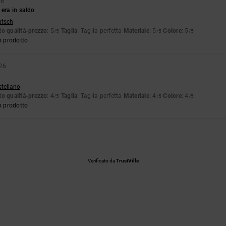
26
 era in saldo
utsch
o qualità-prezzo
: 5
Taglia
: Taglia perfetta
Materiale
: 5
Colore
: 5
/5
/5
/5
o prodotto
026
stellano
o qualità-prezzo
: 4
Taglia
: Taglia perfetta
Materiale
: 4
Colore
: 4
/5
/5
/5
o prodotto
Verificato da
TrustVille