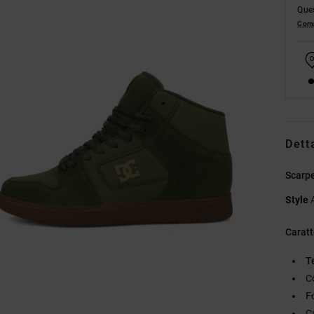
Ques
Comp
Dett
Scarpe
Style
Caratt
T
C
F
C