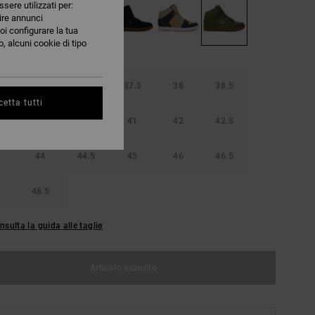
ssere utilizzati per:
nire annunci
oi configurare la tua
, alcuni cookie di tipo
36.5
37
37.5
38
38.5
etta tutti
40
40.5
41
42
42.5
44
44.5
45
46
46.5
48.5
nsulta la guida alle taglie
Articolo esaurito