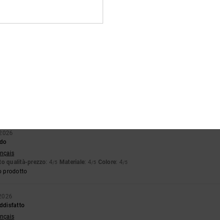
026
te e di qualità
o qualità-prezzo
: 4
Taglia
: Taglia perfetta
Materiale
: 5
Colore
: 5
/5
/5
/5
o prodotto
2026
e di buona qualità
stellano
o qualità-prezzo
: 4
Taglia
: Grande
Materiale
: 5
Colore
: 5
/5
/5
/5
o prodotto
 2026
do
ançais
o qualità-prezzo
: 4
Materiale
: 4
Colore
: 4
/5
/5
/5
o prodotto
 2026
oddisfatto
ançais