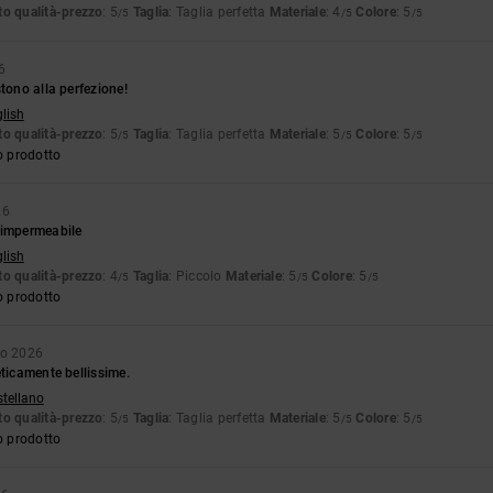
o qualità-prezzo
: 5
Taglia
: Taglia perfetta
Materiale
: 4
Colore
: 5
/5
/5
/5
6
stono alla perfezione!
glish
o qualità-prezzo
: 5
Taglia
: Taglia perfetta
Materiale
: 5
Colore
: 5
/5
/5
/5
o prodotto
26
 impermeabile
glish
o qualità-prezzo
: 4
Taglia
: Piccolo
Materiale
: 5
Colore
: 5
/5
/5
/5
o prodotto
io 2026
eticamente bellissime.
stellano
o qualità-prezzo
: 5
Taglia
: Taglia perfetta
Materiale
: 5
Colore
: 5
/5
/5
/5
o prodotto