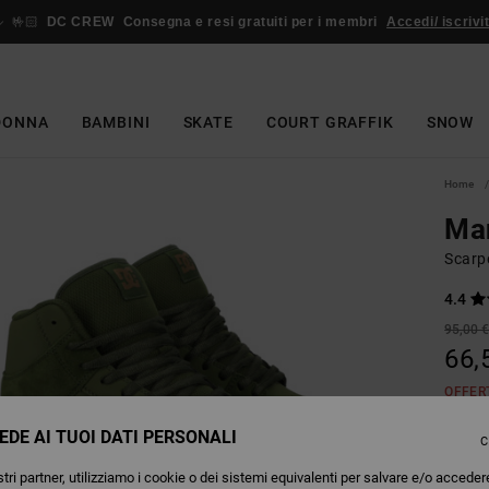
🤟🏻
DC CREW
Consegna e resi gratuiti per i membri
Accedi/ iscrivit
DONNA
BAMBINI
SKATE
COURT GRAFFIK
SNOW
Home
Man
Scarp
4.4
95,00 
66,
OFFER
EDE AI TUOI DATI PERSONALI
C
Colori
tri partner, utilizziamo i cookie o dei sistemi equivalenti per salvare e/o acceder