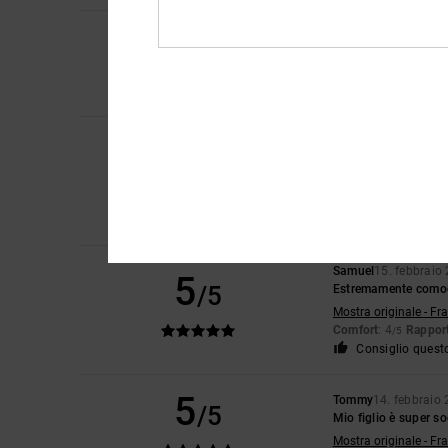
5
Antonio
24. marzo 2
/5
Scarpe molto ben fat
Comfort
: 5
Rapport
/5
Consiglio quest
Pedro
16. febbraio 
5
/5
Sono comode, belle 
Mostra originale - Ca
Comfort
: 5
Rapport
/5
Consiglio quest
Samuel
15. febbraio
5
/5
Estremamente como
Mostra originale - Fr
Comfort
: 4
Rapport
/5
Consiglio quest
5
Tommy
14. febbraio
/5
Mio figlio è super s
Mostra originale - Fr