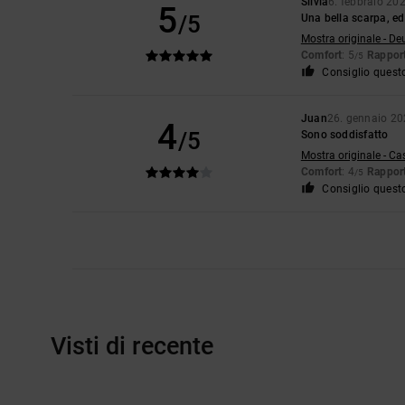
Silvia
6. febbraio 20
5
/5
Una bella scarpa, ed
Mostra originale - De
Comfort
: 5
Rapport
/5
Consiglio quest
Juan
26. gennaio 2
4
/5
Sono soddisfatto
Mostra originale - Ca
Comfort
: 4
Rapport
/5
Consiglio quest
Visti di recente