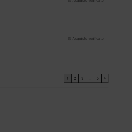
Acquisto verificato
Acquisto verificato
1
2
3
...
5
>