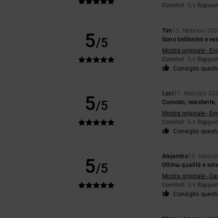
Comfort
: 5
Rapport
/5
Tim
13. febbraio 202
5
/5
Sono bellissimi e ve
Mostra originale - En
Comfort
: 5
Rapport
/5
Consiglio quest
Luci
11. febbraio 20
5
/5
Comodo, resistente,
Mostra originale - En
Comfort
: 5
Rapport
/5
Consiglio quest
Alejandro
10. febbra
5
/5
Ottima qualità e est
Mostra originale - Ca
Comfort
: 5
Rapport
/5
Consiglio quest