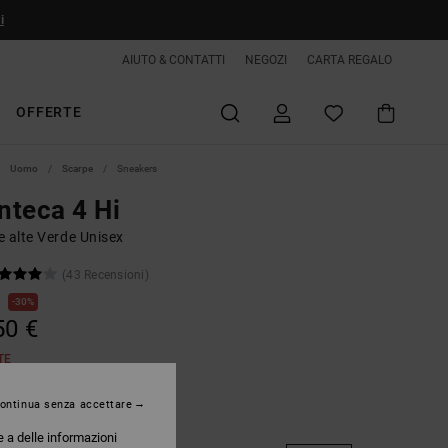
i
AIUTO & CONTATTI
NEGOZI
CARTA REGALO
OFFERTE
Uomo
Scarpe
Sneakers
teca 4 Hi
e alte Verde Unisex
(43 Recensioni)
€
30%
50 €
TE
ontinua senza accettare
Ferngreen
e a delle informazioni