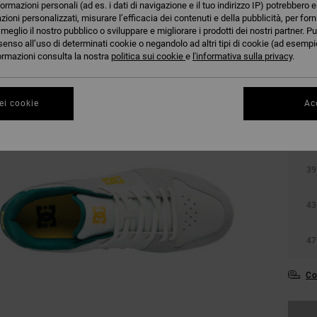
formazioni personali (ad es. i dati di navigazione e il tuo indirizzo IP) potrebbero e
azioni personalizzati, misurare l’efficacia dei contenuti e della pubblicità, per for
eglio il nostro pubblico o sviluppare e migliorare i prodotti dei nostri partner. Pu
senso all’uso di determinati cookie o negandolo ad altri tipi di cookie (ad esempio
nformazioni consulta la nostra
politica sui cookie
e
l'informativa sulla privacy
.
ei cookie
Acc
36
39
43
47
Co