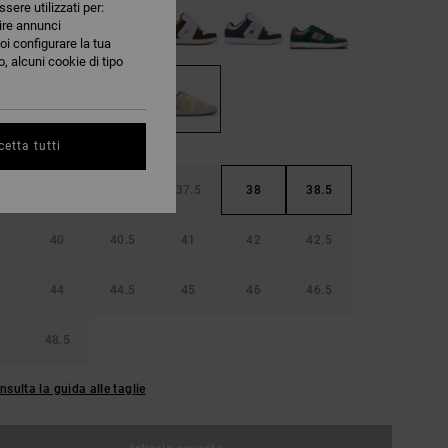
ssere utilizzati per:
nire annunci
oi configurare la tua
, alcuni cookie di tipo
etta tutti
36.5
37
37.5
38
38.5
40
40.5
41
42
42.5
44
44.5
45
46
46.5
48.5
nsulta la guida alle taglie