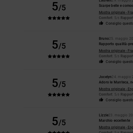
Laurent
29. maggio 
5
/5
Scarpe belle e como
Mostra originale - Fr
Comfort
: 5
Rapport
/5
Consiglio quest
Bruno
25. maggio 2
5
/5
Rapporto qualità-pre
Mostra originale - Fr
Comfort
: 5
Rapport
/5
Consiglio quest
Jocelyn
24. maggio 
5
/5
Adoro le Manteca, ne
Mostra originale - En
Comfort
: 5
Rapport
/5
Consiglio quest
Lizzie
23. maggio 2
5
/5
Marchio eccellente
Mostra originale - En
Comfort
: 5
Rapport
/5