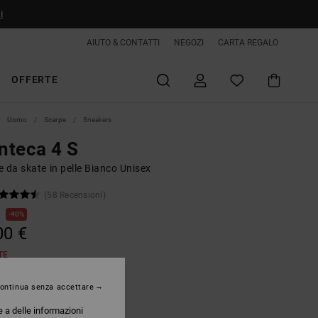
i
AIUTO & CONTATTI
NEGOZI
CARTA REGALO
OFFERTE
Uomo
Scarpe
Sneakers
nteca 4 S
 da skate in pelle Bianco Unisex
(58 Recensioni)
€
40%
00 €
TE
ontinua senza accettare
Off White / Dark Green
e a delle informazioni