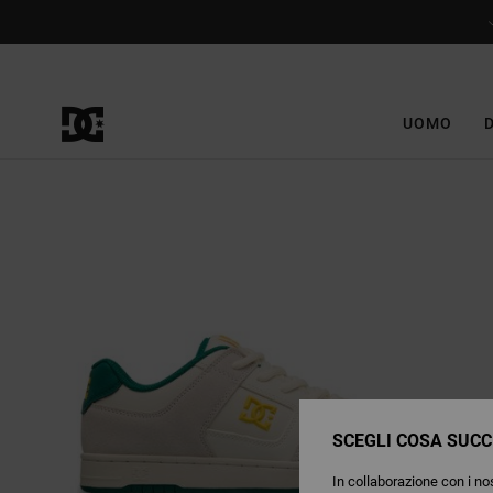
Salta
alle
informazioni
sul
prodotto
UOMO
SCEGLI COSA SUCC
In collaborazione con i nos