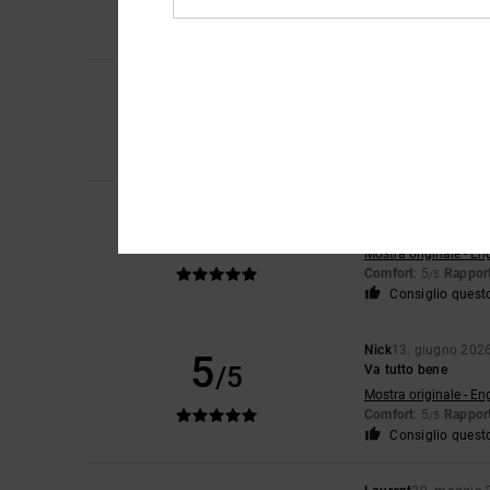
Comfort
: 5
Rapport
/5
5
Almeida
4. luglio 20
/5
Come il precedente
Mostra originale - Po
Comfort
: 5
Rapport
/5
Keith
15. giugno 20
5
/5
Qualità e comfort
Mostra originale - En
Comfort
: 5
Rapport
/5
Consiglio quest
Nick
13. giugno 202
5
/5
Va tutto bene
Mostra originale - En
Comfort
: 5
Rapport
/5
Consiglio quest