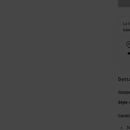
La t
Comp
Dett
Scarpe
Style
Caratt
T