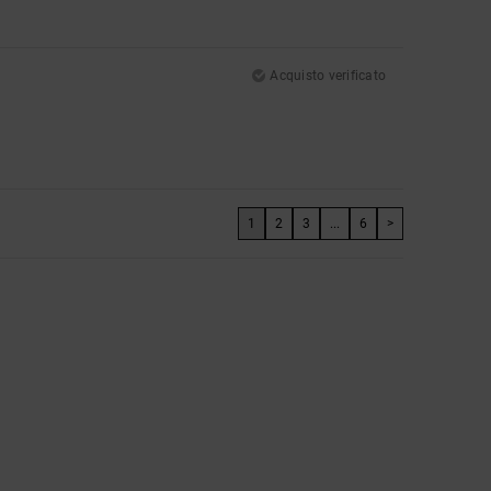
Acquisto verificato
1
2
3
...
6
>