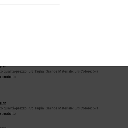
o qualità-prezzo
: 5
Taglia
: Taglia perfetta
Materiale
: 5
Colore
: 5
/5
/5
/5
26
rtuguês
o qualità-prezzo
: 5
Taglia
: Troppo grande
Materiale
: 5
Colore
: 5
/5
/5
/5
26
glish
o qualità-prezzo
: 5
Taglia
: Grande
Materiale
: 5
Colore
: 5
/5
/5
/5
o prodotto
6
glish
o qualità-prezzo
: 4
Taglia
: Grande
Materiale
: 5
Colore
: 5
/5
/5
/5
o prodotto