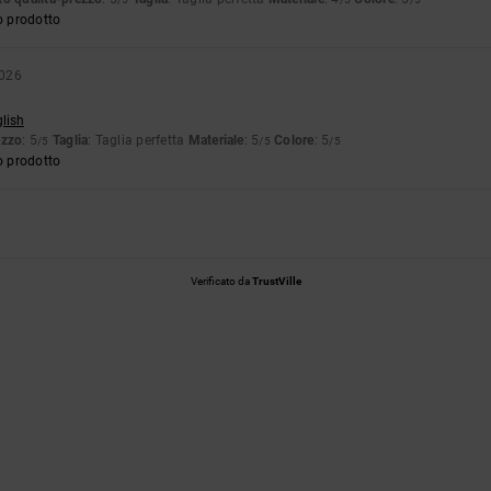
o prodotto
2026
glish
ezzo
: 5
Taglia
: Taglia perfetta
Materiale
: 5
Colore
: 5
/5
/5
/5
o prodotto
Verificato da
TrustVille