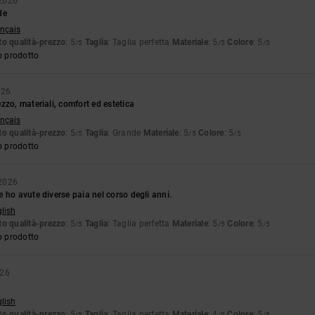
2026
de
ançais
o qualità-prezzo
: 5
Taglia
: Taglia perfetta
Materiale
: 5
Colore
: 5
/5
/5
/5
o prodotto
026
zzo, materiali, comfort ed estetica
ançais
o qualità-prezzo
: 5
Taglia
: Grande
Materiale
: 5
Colore
: 5
/5
/5
/5
o prodotto
2026
 ho avute diverse paia nel corso degli anni.
glish
o qualità-prezzo
: 5
Taglia
: Taglia perfetta
Materiale
: 5
Colore
: 5
/5
/5
/5
o prodotto
026
glish
o qualità-prezzo
: 5
Taglia
: Taglia perfetta
Materiale
: 4
Colore
: 5
/5
/5
/5