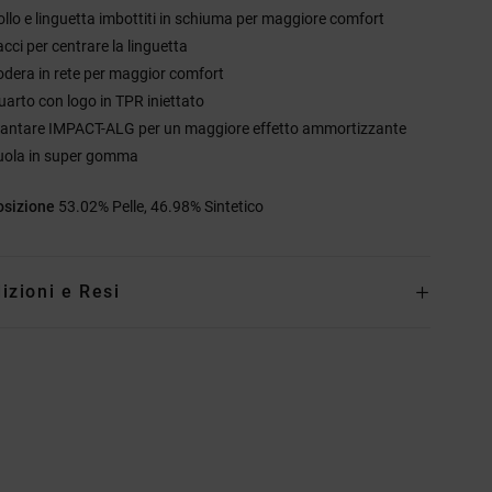
ollo e linguetta imbottiti in schiuma per maggiore comfort
cci per centrare la linguetta
odera in rete per maggior comfort
uarto con logo in TPR iniettato
lantare IMPACT-ALG per un maggiore effetto ammortizzante
uola in super gomma
sizione
53.02% Pelle, 46.98% Sintetico
izioni e Resi