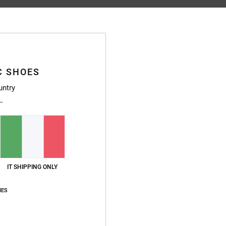
4.9
/5
basato su
58 recensioni verificate
dal settembre 2025
Il 90% dei nostri clienti consiglia questo prodotto
C SHOES
untry
pporto qualità-prezzo
Taglia
Material
4.8
4.9
Troppo piccolo
Troppo grande
IT SHIPPING ONLY
ançais
o qualità-prezzo
: 4
Taglia
: Taglia perfetta
Materiale
: 5
Colore
: 5
/5
/5
/5
o prodotto
IES
6