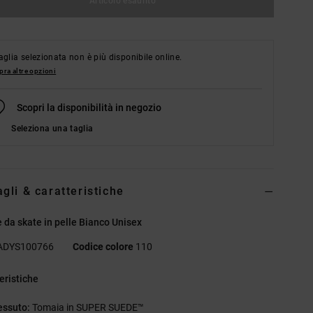
Articolo esaurito
aglia selezionata non è più disponibile online.
ra altre opzioni
Scopri la disponibilità in negozio
Seleziona una taglia
agli & caratteristiche
 da skate in pelle Bianco Unisex
ADYS100766
Codice colore
110
eristiche
essuto:
Tomaia in SUPER SUEDE™