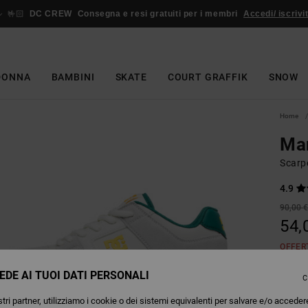
🤟🏻
DC CREW
Consegna e resi gratuiti per i membri
Accedi/ iscrivit
DONNA
BAMBINI
SKATE
COURT GRAFFIK
SNOW
Home
Ma
Scarpe
4.9
90,00 
54,
OFFER
EDE AI TUOI DATI PERSONALI
C
Colori
tri partner, utilizziamo i cookie o dei sistemi equivalenti per salvare e/o acceder