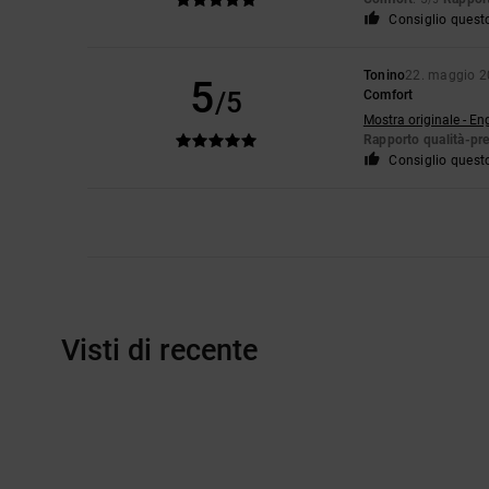
Consiglio quest
Tonino
22. maggio 
5
/5
Comfort
Mostra originale - En
Rapporto qualità-pr
Consiglio quest
Visti di recente