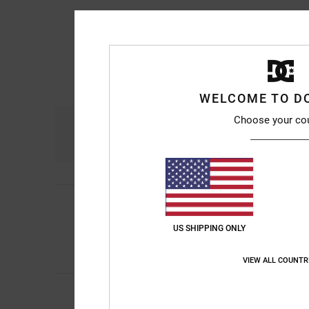
WELCOME TO D
Choose your co
Comfort
Ra
4.8
Remy
6. luglio 2026
5
/5
Qualità e design
US SHIPPING ONLY
Mostra originale - Fr
Comfort
: 5
Rapport
/5
Consiglio quest
VIEW ALL COUNTR
5
/5
Marina
6. luglio 202