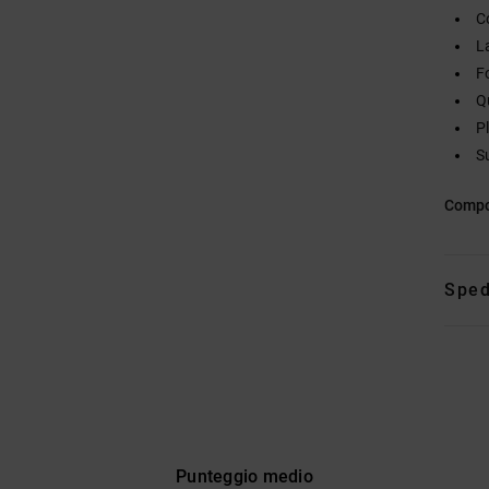
C
La
F
Q
P
S
Compo
Sped
Punteggio medio