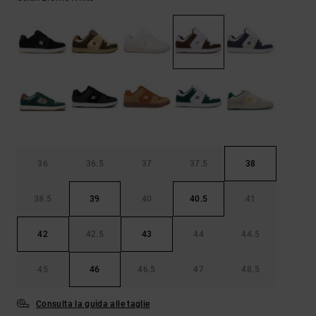
Borse e
risposte
zaini
alle
domande
più
Cinture e
frequenti e
portamonete
accedi al
nostro
modulo di
contatto.
Consulta
le FAQ
36
36.5
37
37.5
38
38.5
39
40
40.5
41
42
42.5
43
44
44.5
45
46
46.5
47
48.5
Consulta la guida alle taglie