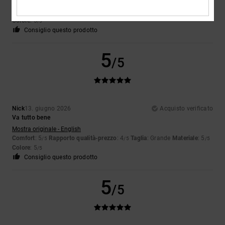
Mostra originale - English
Comfort
: 5
Rapporto qualità-prezzo
: 5
Taglia
: Grande
Materiale
: 5
/5
/5
/5
Colore
: 5
/5
Consiglio questo prodotto
5
/5
Nick
13. giugno 2026
Acquisto verificato
Va tutto bene
Mostra originale - English
Comfort
: 5
Rapporto qualità-prezzo
: 4
Taglia
: Grande
Materiale
: 5
/5
/5
/5
Colore
: 5
/5
Consiglio questo prodotto
5
/5