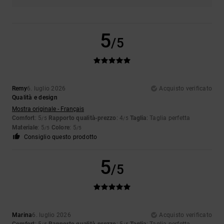
5
/5
Remy
6. luglio 2026
Acquisto verificato
Qualità e design
Mostra originale - Français
Comfort
: 5
Rapporto qualità-prezzo
: 4
Taglia
: Taglia perfetta
/5
/5
Materiale
: 5
Colore
: 5
/5
/5
Consiglio questo prodotto
5
/5
Marina
6. luglio 2026
Acquisto verificato
Comfort
: 5
Rapporto qualità-prezzo
: 5
Taglia
: Taglia perfetta