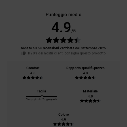
Punteggio medio
4.9
/5
basato su
58 recensioni verificate
dal settembre 2025
Il 90% dei nostri clienti consiglia questo prodotto
Comfort
Rapporto qualità-prezzo
4.8
4.8
Taglia
Materiale
4.9
Troppo piccolo
Troppo grande
Colore
4.9