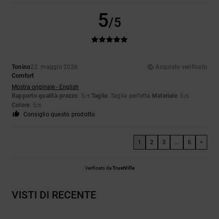
5
/5
Tonino
22. maggio 2026
Acquisto verificato
Comfort
Mostra originale - English
Rapporto qualità-prezzo
: 5
Taglia
: Taglia perfetta
Materiale
: 5
/5
/5
Colore
: 5
/5
Consiglio questo prodotto
1
2
3
...
6
>
Verificato da
TrustVille
VISTI DI RECENTE