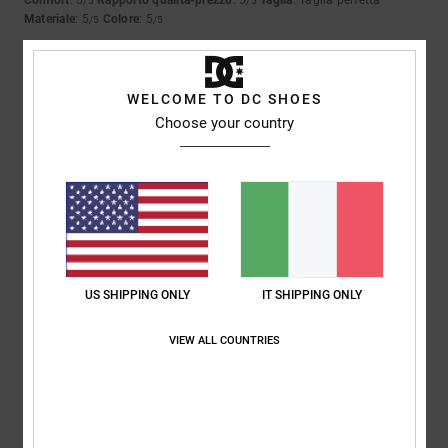
/5
/5
Materiale
: 5
Colore
: 5
/5
/5
5
/5
WELCOME TO DC SHOES
Choose your country
Almeida
4. luglio 2026
Acquisto verificato
Come il precedente
Mostra originale - Português
Comfort
: 5
Rapporto qualità-prezzo
: 5
Taglia
: Troppo grande
/5
/5
Materiale
: 5
Colore
: 5
/5
/5
US SHIPPING ONLY
IT SHIPPING ONLY
5
/5
VIEW ALL COUNTRIES
Keith
15. giugno 2026
Acquisto verificato
Qualità e comfort