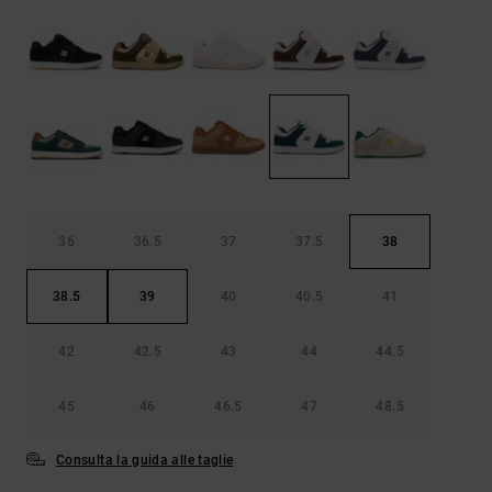
Borse e
risposte
zaini
alle
domande
più
Cinture e
frequenti e
portamonete
accedi al
nostro
modulo di
contatto.
Consulta
le FAQ
36
36.5
37
37.5
38
38.5
39
40
40.5
41
42
42.5
43
44
44.5
45
46
46.5
47
48.5
Consulta la guida alle taglie