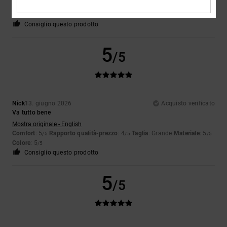
Comfort
: 5
Rapporto qualità-prezzo
: 5
Taglia
: Grande
Materiale
: 5
/5
/5
/5
Colore
: 5
/5
Consiglio questo prodotto
5
/5
Nick
13. giugno 2026
Acquisto verificato
Va tutto bene
Mostra originale - English
Comfort
: 5
Rapporto qualità-prezzo
: 4
Taglia
: Grande
Materiale
: 5
/5
/5
/5
Colore
: 5
/5
Consiglio questo prodotto
5
/5