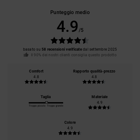
Punteggio medio
4.9
/5
basato su
58 recensioni verificate
dal settembre 2025
Il 90% dei nostri clienti consiglia questo prodotto
Comfort
Rapporto qualità-prezzo
4.8
4.8
Taglia
Materiale
4.9
Troppo piccolo
Troppo grande
Colore
4.9