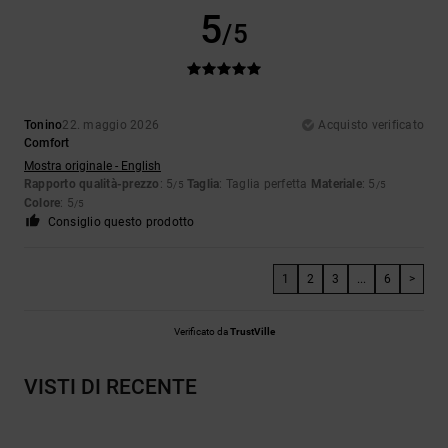
5
/5
Tonino
22. maggio 2026
Acquisto verificato
Comfort
Mostra originale - English
Rapporto qualità-prezzo
: 5
Taglia
: Taglia perfetta
Materiale
: 5
/5
/5
Colore
: 5
/5
Consiglio questo prodotto
1
2
3
...
6
>
Verificato da
TrustVille
VISTI DI RECENTE