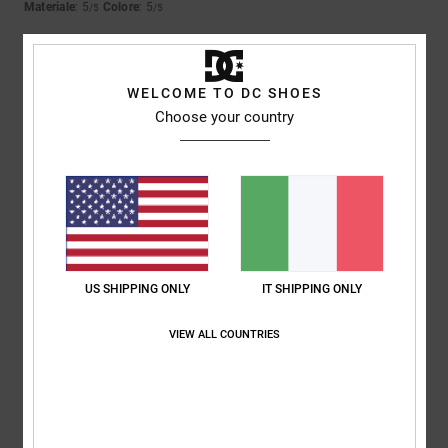
Materiale
: 5
Colore
: 5
/5
/5
5
/5
WELCOME TO DC SHOES
Choose your country
Almeida
4. luglio 2026
Acquisto verificato
Come il precedente
Mostra originale - Português
Comfort
: 5
Rapporto qualità-prezzo
: 5
Taglia
: Troppo grande
/5
/5
Materiale
: 5
Colore
: 5
/5
/5
5
US SHIPPING ONLY
IT SHIPPING ONLY
/5
VIEW ALL COUNTRIES
Keith
15. giugno 2026
Acquisto verificato
Qualità e comfort
Mostra originale - English