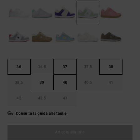
Borse e
risposte
zaini
alle
domande
più
Cinture e
frequenti e
portamonete
accedi al
nostro
modulo di
contatto.
Consulta
le FAQ
36
36.5
37
37.5
38
38.5
39
40
40.5
41
42
42.5
43
Consulta la guida alle taglie
Articolo esaurito