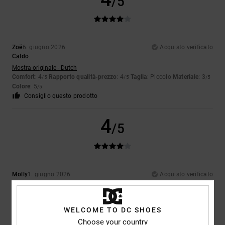
/5
Zoë
6. giugno 2026
Acquisto verificato
Caldo
Mostra originale - Dutch
Comfort
: 4
Rapporto qualità-prezzo
: 4
Taglia
: Piccolo
Materiale
: 3
/5
/5
/5
Colore
: 5
/5
Consiglio questo prodotto
4
/5
Molly
1. giugno 2026
Acquisto verificato
Suola sottile; per il resto, una scarpa davvero bella e comoda
Mostra originale - Dutch
Comfort
: 5
Rapporto qualità-prezzo
: 4
Taglia
: Taglia perfetta
/5
/5
WELCOME TO DC SHOES
Materiale
: 5
Colore
: 5
/5
/5
Choose your country
Consiglio questo prodotto