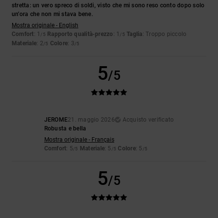
stretta: un vero spreco di soldi, visto che mi sono reso conto dopo solo
un’ora che non mi stava bene.
Mostra originale - English
Comfort
: 1
Rapporto qualità-prezzo
: 1
Taglia
: Troppo piccolo
/5
/5
Materiale
: 2
Colore
: 3
/5
/5
5
/5
JEROME
21. maggio 2026
Acquisto verificato
Robusta e bella
Mostra originale - Français
Comfort
: 5
Materiale
: 5
Colore
: 5
/5
/5
/5
5
/5