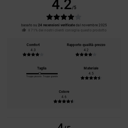
4.2
/5
basato su
24 recensioni verificate
dal novembre 2025
Il 71% dei nostri clienti consiglia questo prodotto
Comfort
Rapporto qualità-prezzo
4.3
4.2
Taglia
Materiale
4.5
Troppo piccolo
Troppo grande
Colore
4.6
4