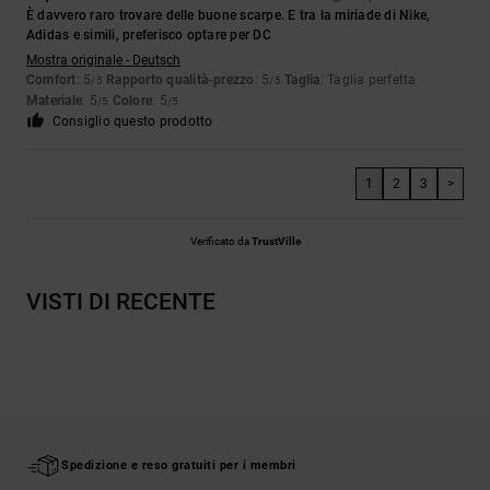
È davvero raro trovare delle buone scarpe. E tra la miriade di Nike,
Adidas e simili, preferisco optare per DC
Mostra originale - Deutsch
Comfort
: 5
Rapporto qualità-prezzo
: 5
Taglia
: Taglia perfetta
/5
/5
Materiale
: 5
Colore
: 5
/5
/5
Consiglio questo prodotto
1
2
3
>
Verificato da
TrustVille
VISTI DI RECENTE
Spedizione e reso gratuiti per i membri