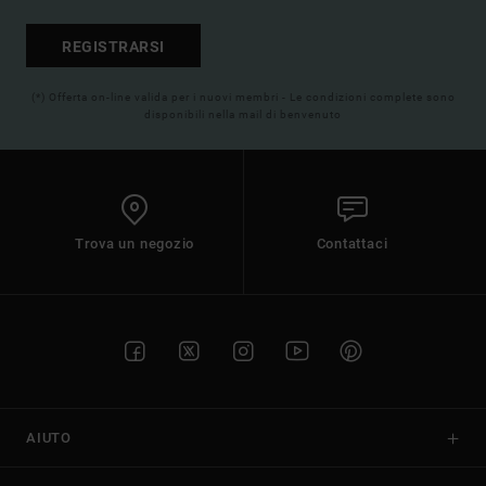
REGISTRARSI
(*) Offerta on-line valida per i nuovi membri - Le condizioni complete sono
disponibili nella mail di benvenuto
Trova un negozio
Contattaci
AIUTO