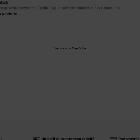
utsch
o qualità-prezzo
: 5
Taglia
: Taglia perfetta
Materiale
: 5
Colore
: 5
/5
/5
/5
o prodotto
Verificato da
TrustVille
i
Unisciti al programma fedeltà
Pagamento 