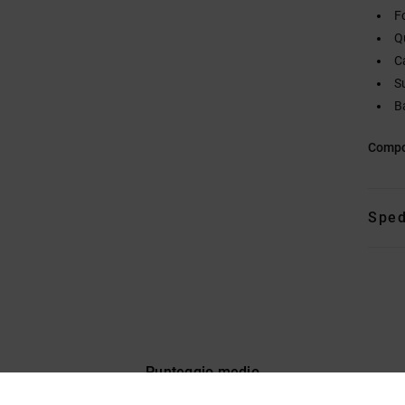
F
Q
C
S
Ba
Compo
Sped
Punteggio medio