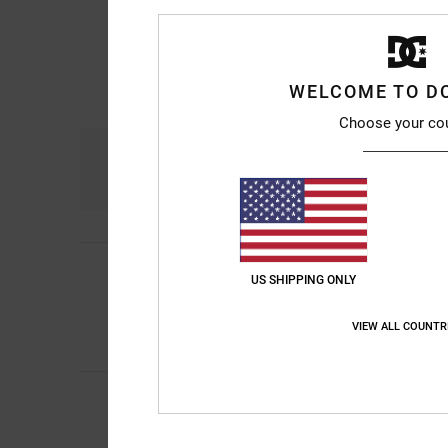
WELCOME TO D
Choose your co
Comfort
Ra
4.3
Zoë
6. giugno 2026
4
US SHIPPING ONLY
/5
Caldo
Mostra originale - Du
Comfort
: 4
Rapport
VIEW ALL COUNTR
/5
Consiglio quest
Molly
1. giugno 202
4
/5
Suola sottile; per i
Mostra originale - Du