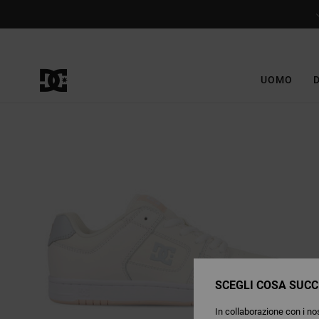
Salta
alle
informazioni
sul
prodotto
UOMO
SCEGLI COSA SUCC
In collaborazione con i nos