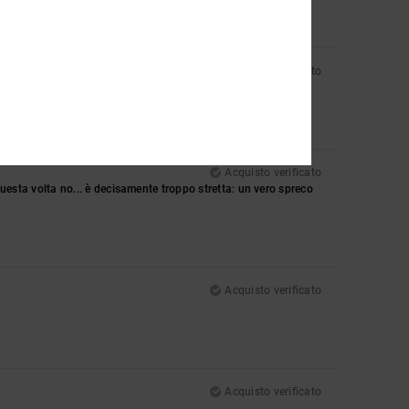
Acquisto verificato
Acquisto verificato
 questa volta no... è decisamente troppo stretta: un vero spreco
Acquisto verificato
Acquisto verificato