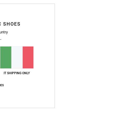
4.2
/5
basato su
24 recensioni verificate
dal novembre 2025
C SHOES
Il 71% dei nostri clienti consiglia questo prodotto
untry
pporto qualità-prezzo
Taglia
Material
4.2
4.5
Troppo piccolo
Troppo grande
IT SHIPPING ONLY
tch
o qualità-prezzo
: 4
Taglia
: Piccolo
Materiale
: 3
Colore
: 5
IES
/5
/5
/5
o prodotto
6
l resto, una scarpa davvero bella e comoda
tch