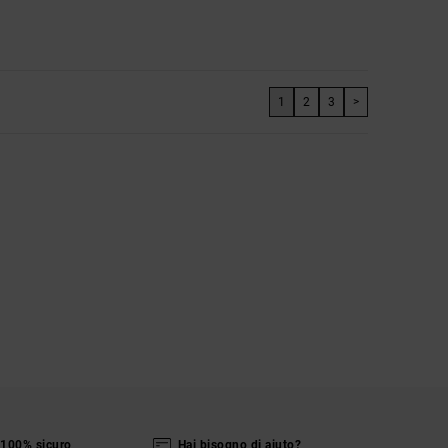
1
2
3
>
100% sicuro
Hai bisogno di aiuto?