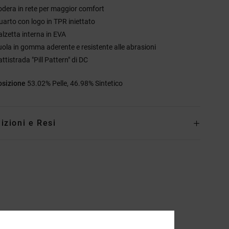
odera in rete per maggior comfort
uarto con logo in TPR iniettato
alzetta interna in EVA
uola in gomma aderente e resistente alle abrasioni
ttistrada "Pill Pattern" di DC
sizione
53.02% Pelle, 46.98% Sintetico
izioni e Resi