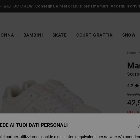
🤟🏻
DC CREW
Consegna e resi gratuiti per i membri
Accedi/ iscrivit
DONNA
BAMBINI
SKATE
COURT GRAFFIK
SNOW
Home
Ma
Scarpe
4.2
85,00 
42,
OFFER
EDE AI TUOI DATI PERSONALI
C
Colori
tri partner, utilizziamo i cookie o dei sistemi equivalenti per salvare e/o acceder