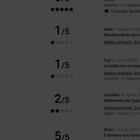
Comfort
: 5
Rapport
/5
Consiglio quest
1
/5
Alice
9. maggio 202
Risultare molto picc
Mostra originale - En
1
Fay
16. aprile 2026
/5
Le taglie non corris
Mostra originale - En
Comfort
: 1
Rapport
/5
2
Charlène
16. aprile 
/5
Attenzione alla tagli
Mostra originale - Fr
Taglia
: Troppo picco
Maja
5. marzo 2026
5
/5
È davvero raro trovar