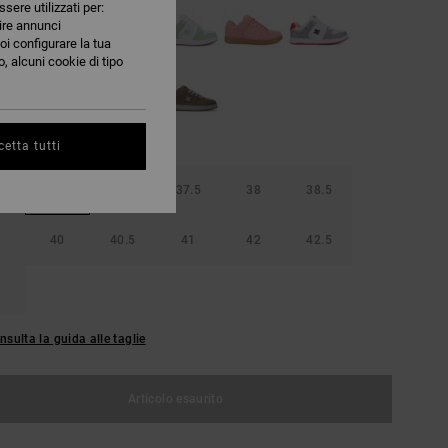
ssere utilizzati per:
nire annunci
oi configurare la tua
, alcuni cookie di tipo
etta tutti
36.5
37
37.5
38
38.5
40
40.5
41
42
42.5
nsulta la guida alle taglie
Articolo esaurito