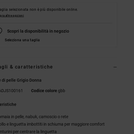
aglia selezionata non è più disponibile online.
ra altre opzioni
Scopri la disponibilità in negozio
Seleziona una taglia
agli & caratteristiche
 di pelle Grigio Donna
ADJS100161
Codice colore
gbb
eristiche
omaia in pelle, nabuk, camoscio o rete
ollo e linguetta imbottiti in schiuma per maggiore comfort
nturini per centrare la linguetta