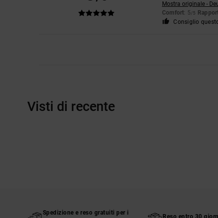
Mostra originale - De
Comfort
: 5
Rapport
/5
Consiglio quest
Visti di recente
Spedizione e reso gratuiti per i
Reso entro 30 giorn