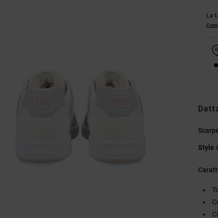
La t
Comp
Dett
Scarpe
Style
Caratt
T
C
Ci