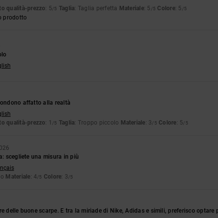
o qualità-prezzo
: 5
Taglia
: Taglia perfetta
Materiale
: 5
Colore
: 5
/5
/5
/5
o prodotto
6
olo
glish
pondono affatto alla realtà
glish
o qualità-prezzo
: 1
Taglia
: Troppo piccolo
Materiale
: 3
Colore
: 5
/5
/5
/5
2026
a: scegliete una misura in più
ançais
lo
Materiale
: 4
Colore
: 3
/5
/5
e delle buone scarpe. E tra la miriade di Nike, Adidas e simili, preferisco optare