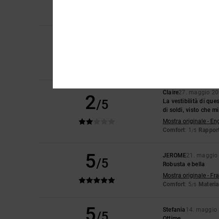
Comfort
: 5
Rapport
/5
Consiglio quest
2
Sam
28. maggio 202
/5
Le taglie non corris
Mostra originale - En
Comfort
: 1
Rapport
/5
Claire
27. maggio 2
2
/5
La vestibilità di que
di soldi, visto che 
Mostra originale - En
Comfort
: 1
Rapport
/5
5
JEROME
21. maggio
/5
Robusta e bella
Mostra originale - Fr
Comfort
: 5
Materia
/5
5
Stefania
14. maggio
/5
Ottime