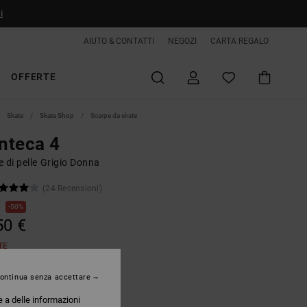
i
AIUTO & CONTATTI
NEGOZI
CARTA REGALO
OFFERTE
Skate
Skate Shop
Scarpe da skate
nteca 4
 di pelle Grigio Donna
(24 Recensioni)
€
50%
50 €
TE
ontinua senza accettare
Grey/blushing Bride
e a delle informazioni