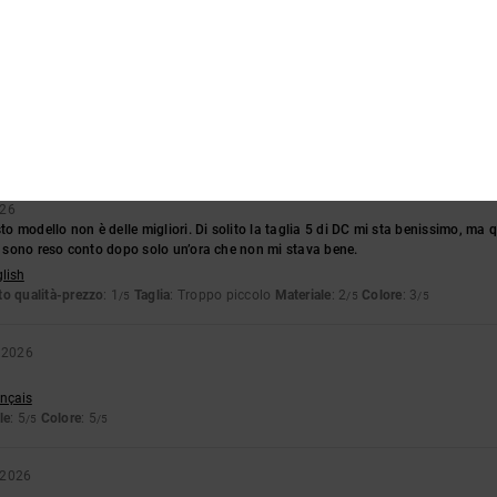
o qualità-prezzo
: 4
Taglia
: Taglia perfetta
Materiale
: 5
Colore
: 5
/5
/5
/5
o prodotto
6
pondono affatto. Bisogna scegliere una taglia in più.
glish
o qualità-prezzo
: 1
Taglia
: Troppo piccolo
Materiale
: 3
Colore
: 3
/5
/5
/5
026
sto modello non è delle migliori. Di solito la taglia 5 di DC mi sta benissimo, ma
mi sono reso conto dopo solo un’ora che non mi stava bene.
glish
o qualità-prezzo
: 1
Taglia
: Troppo piccolo
Materiale
: 2
Colore
: 3
/5
/5
/5
 2026
ançais
le
: 5
Colore
: 5
/5
/5
 2026