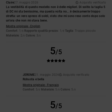
Claire
27. maggio 2026
Acquisto verificato
La vestibilità di questo modello non è delle migliori. Di solito la taglia 5
di DC mi sta benissimo, ma questa volta no... è decisamente troppo
stretta: un vero spreco di soldi, visto che mi sono reso conto dopo solo
un’ora che non mi stava bene.
Mostra originale - English
Comfort
: 1
Rapporto qualità-prezzo
: 1
Taglia
: Troppo piccolo
/5
/5
Materiale
: 2
Colore
: 3
/5
/5
5
/5
JEROME
21. maggio 2026
Acquisto verificato
Robusta e bella
Mostra originale - Français
Comfort
: 5
Materiale
: 5
Colore
: 5
/5
/5
/5
5
/5