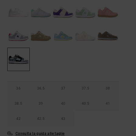
Borse e
risposte
zaini
alle
domande
più
Cinture e
frequenti e
portamonete
accedi al
nostro
modulo di
contatto.
Consulta
le FAQ
36
36.5
37
37.5
38
38.5
39
40
40.5
41
42
42.5
43
Consulta la guida alle taglie