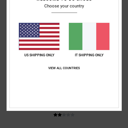
Comfort
: 5
Rapporto qualità-prezzo
: 4
Taglia
: Taglia perfetta
/5
/5
Choose your country
Materiale
: 5
Colore
: 5
/5
/5
Consiglio questo prodotto
2
/5
US SHIPPING ONLY
IT SHIPPING ONLY
Sam
28. maggio 2026
Acquisto verificato
Le taglie non corrispondono affatto. Bisogna scegliere una taglia in
VIEW ALL COUNTRIES
più.
Mostra originale - English
Comfort
: 1
Rapporto qualità-prezzo
: 1
Taglia
: Troppo piccolo
/5
/5
Materiale
: 3
Colore
: 3
/5
/5
2
/5