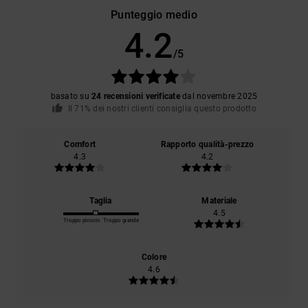
Punteggio medio
4.2
/5
basato su
24 recensioni verificate
dal novembre 2025
Il 71% dei nostri clienti consiglia questo prodotto
Comfort
Rapporto qualità-prezzo
4.3
4.2
Taglia
Materiale
4.5
Troppo piccolo
Troppo grande
Colore
4.6