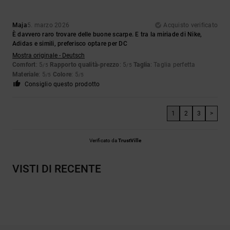
Maja
5. marzo 2026
Acquisto verificato
È davvero raro trovare delle buone scarpe. E tra la miriade di Nike,
Adidas e simili, preferisco optare per DC
Mostra originale - Deutsch
Comfort
: 5
Rapporto qualità-prezzo
: 5
Taglia
: Taglia perfetta
/5
/5
Materiale
: 5
Colore
: 5
/5
/5
Consiglio questo prodotto
1
2
3
>
Verificato da
TrustVille
VISTI DI RECENTE