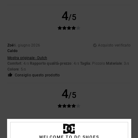
4
/5
Zoë
6. giugno 2026
Acquisto verificato
Caldo
Mostra originale - Dutch
Comfort
: 4
Rapporto qualità-prezzo
: 4
Taglia
: Piccolo
Materiale
: 3
/5
/5
/5
Colore
: 5
/5
Consiglio questo prodotto
4
/5
Molly
1. giugno 2026
Acquisto verificato
Suola sottile; per il resto, una scarpa davvero bella e comoda
Mostra originale - Dutch
WELCOME TO DC SHOES