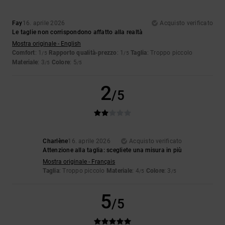
Fay
16. aprile 2026
Acquisto verificato
Le taglie non corrispondono affatto alla realtà
Mostra originale - English
Comfort
: 1
Rapporto qualità-prezzo
: 1
Taglia
: Troppo piccolo
/5
/5
Materiale
: 3
Colore
: 5
/5
/5
2
/5
Charlène
16. aprile 2026
Acquisto verificato
Attenzione alla taglia: scegliete una misura in più
Mostra originale - Français
Taglia
: Troppo piccolo
Materiale
: 4
Colore
: 3
/5
/5
5
/5