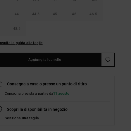
44
44.5
45
46
46.5
48.5
nsulta la guida alle taglie
Aggiungi al carrello
Consegna a casa o presso un punto di ritiro
Consegna prevista a partire da
11 agosto
Scopri la disponibilità in negozio
Seleziona una taglia