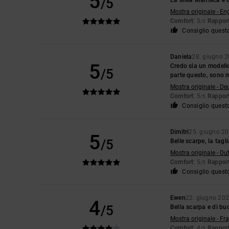
5
/5
Mostra originale - En
Comfort
: 5
Rapport
/5
Consiglio quest
Daniela
28. giugno 
5
Credo sia un modello
/5
parte questo, sono 
Mostra originale - De
Comfort
: 5
Rapport
/5
Consiglio quest
Dimitri
25. giugno 2
5
/5
Belle scarpe, la tag
Mostra originale - Du
Comfort
: 5
Rapport
/5
Consiglio quest
Ewen
22. giugno 20
4
/5
Bella scarpa e di bu
Mostra originale - Fr
Comfort
: 4
Rapport
/5