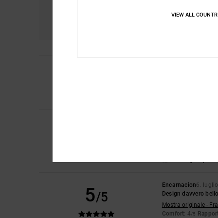
Comfort
Ra
VIEW ALL COUNTR
4.7
4
Laura
10. luglio 202
/5
Una piccolissima tra
Mostra originale - En
Comfort
: 4
Rapport
/5
Iwan
9. luglio 2026
5
/5
Belle scarpe
Mostra originale - Du
Comfort
: 4
Rapport
/5
Consiglio quest
Encarnacion
6. lugli
5
/5
Design davvero bell
Mostra originale - Fr
Comfort
: 4
Rapport
/5