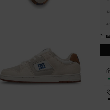
43
47
Co