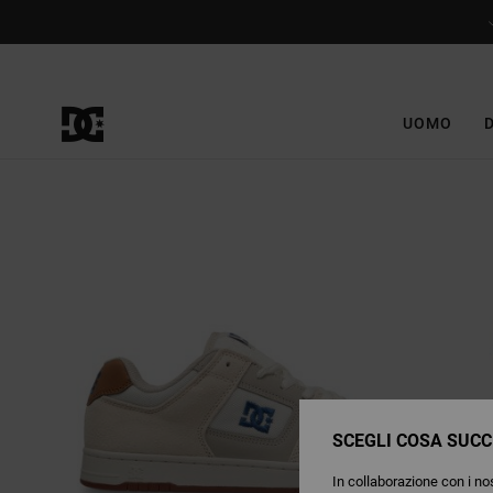
Salta
alle
informazioni
sul
prodotto
UOMO
SCEGLI COSA SUCC
In collaborazione con i nos