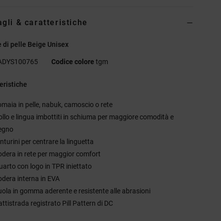
agli & caratteristiche
 di pelle Beige Unisex
ADYS100765
Codice colore
tgm
eristiche
omaia in pelle, nabuk, camoscio o rete
ollo e lingua imbottiti in schiuma per maggiore comodità e
egno
nturini per centrare la linguetta
odera in rete per maggior comfort
uarto con logo in TPR iniettato
odera interna in EVA
uola in gomma aderente e resistente alle abrasioni
ttistrada registrato Pill Pattern di DC