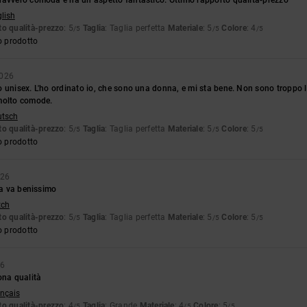
glish
o qualità-prezzo
: 5
Taglia
: Taglia perfetta
Materiale
: 5
Colore
: 4
/5
/5
/5
o prodotto
2026
 unisex. L'ho ordinato io, che sono una donna, e mi sta bene. Non sono troppo 
molto comode.
utsch
o qualità-prezzo
: 5
Taglia
: Taglia perfetta
Materiale
: 5
Colore
: 5
/5
/5
/5
o prodotto
026
lia va benissimo
tch
o qualità-prezzo
: 5
Taglia
: Taglia perfetta
Materiale
: 5
Colore
: 5
/5
/5
/5
o prodotto
26
ona qualità
ançais
o qualità-prezzo
: 4
Taglia
: Grande
Materiale
: 4
Colore
: 5
/5
/5
/5