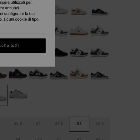
ssere utilizzati per:
nire annunci
oi configurare la tua
, alcuni cookie di tipo
etta tutti
36.5
37
37.5
38
38.5
40
40.5
41
42
42.5