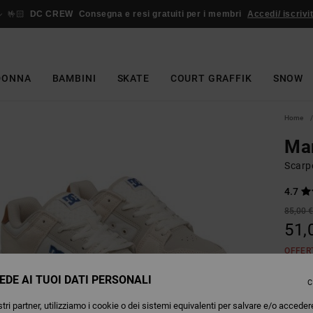
🤟🏻
DC CREW
Consegna e resi gratuiti per i membri
Accedi/ iscrivit
DONNA
BAMBINI
SKATE
COURT GRAFFIK
SNOW
Home
Ma
Scarpe
4.7
85,00 
51,
OFFER
EDE AI TUOI DATI PERSONALI
C
Colori
tri partner, utilizziamo i cookie o dei sistemi equivalenti per salvare e/o acceder