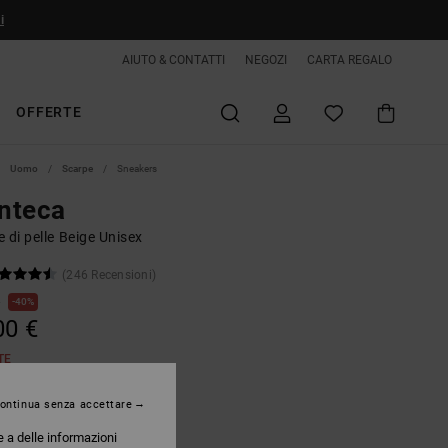
i
AIUTO & CONTATTI
NEGOZI
CARTA REGALO
OFFERTE
Uomo
Scarpe
Sneakers
nteca
 di pelle Beige Unisex
(246 Recensioni)
€
40%
00 €
TE
ontinua senza accettare
Tan/gum
e a delle informazioni