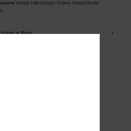
sizione
Tomaia: Pelle (vacca) / Fodera: Tessuto/Suola:
a
izioni e Resi