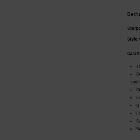
Dett
Scarpe
Style
Caratt
T
C
sost
Ci
F
Q
F
S
Ba