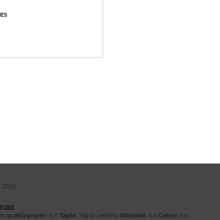
pporto qualità-prezzo
Taglia
Material
IES
4.7
4.8
Troppo piccolo
Troppo grande
6
ccia di vernice verde era colata dalla pelle scamosciata sul bianco. Si nota solo 
glish
o qualità-prezzo
: 4
Taglia
: Taglia perfetta
Materiale
: 3
Colore
: 4
/5
/5
/5
tch
o qualità-prezzo
: 5
Taglia
: Taglia perfetta
Materiale
: 5
Colore
: 5
/5
/5
/5
o prodotto
o 2026
o
ançais
o qualità-prezzo
: 5
Taglia
: Taglia perfetta
Materiale
: 4
Colore
: 5
/5
/5
/5