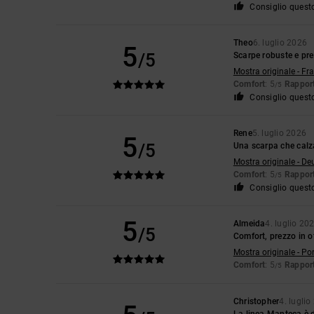
Consiglio quest
Theo
6. luglio 2026
5
/5
Scarpe robuste e pr
Mostra originale - Fr
Comfort
: 5
Rapport
/5
Consiglio quest
Rene
5. luglio 2026
5
/5
Una scarpa che calz
Mostra originale - De
Comfort
: 5
Rapport
/5
Consiglio quest
5
Almeida
4. luglio 20
/5
Comfort, prezzo in o
Mostra originale - Po
Comfort
: 5
Rapport
/5
Christopher
4. lugli
La linea Manteca è 