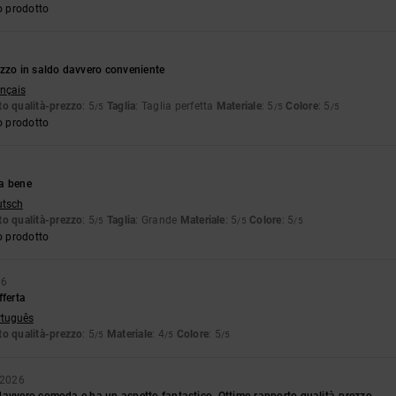
o prodotto
ezzo in saldo davvero conveniente
ançais
o qualità-prezzo
: 5
Taglia
: Taglia perfetta
Materiale
: 5
Colore
: 5
/5
/5
/5
o prodotto
a bene
utsch
o qualità-prezzo
: 5
Taglia
: Grande
Materiale
: 5
Colore
: 5
/5
/5
/5
o prodotto
26
fferta
rtuguês
o qualità-prezzo
: 5
Materiale
: 4
Colore
: 5
/5
/5
/5
o 2026
davvero comoda e ha un aspetto fantastico. Ottimo rapporto qualità-prezzo