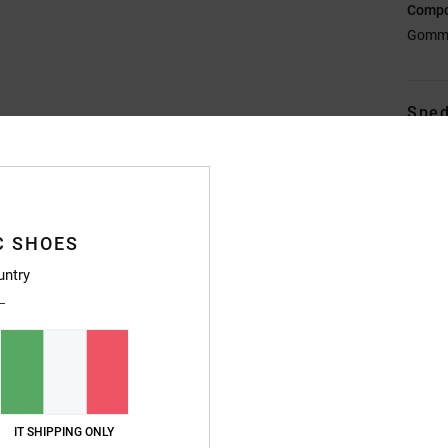
Compo
Gomm
Sped
C SHOES
untry
Punteggio medio
4.7
/5
basato su
246 recensioni verificate
dal settembre 2025
Il 83% dei nostri clienti consiglia questo prodotto
IT SHIPPING ONLY