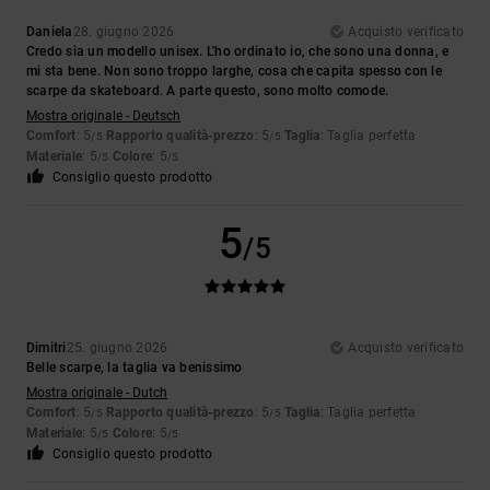
Daniela
28. giugno 2026
Acquisto verificato
Credo sia un modello unisex. L'ho ordinato io, che sono una donna, e
mi sta bene. Non sono troppo larghe, cosa che capita spesso con le
scarpe da skateboard. A parte questo, sono molto comode.
Mostra originale - Deutsch
Comfort
: 5
Rapporto qualità-prezzo
: 5
Taglia
: Taglia perfetta
/5
/5
Materiale
: 5
Colore
: 5
/5
/5
Consiglio questo prodotto
5
/5
Dimitri
25. giugno 2026
Acquisto verificato
Belle scarpe, la taglia va benissimo
Mostra originale - Dutch
Comfort
: 5
Rapporto qualità-prezzo
: 5
Taglia
: Taglia perfetta
/5
/5
Materiale
: 5
Colore
: 5
/5
/5
Consiglio questo prodotto