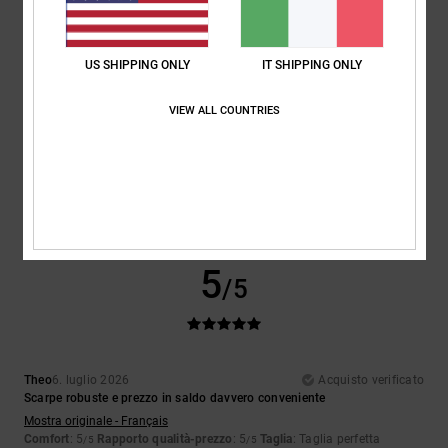
5
/5
US SHIPPING ONLY
IT SHIPPING ONLY
VIEW ALL COUNTRIES
Encarnacion
6. luglio 2026
Acquisto verificato
Design davvero bello
Mostra originale - Français
Comfort
: 4
Rapporto qualità-prezzo
: 5
Taglia
: Taglia perfetta
/5
/5
Materiale
: 4
Colore
: 5
/5
/5
Consiglio questo prodotto
5
/5
Theo
6. luglio 2026
Acquisto verificato
Scarpe robuste e prezzo in saldo davvero conveniente
Mostra originale - Français
Comfort
: 5
Rapporto qualità-prezzo
: 5
Taglia
: Taglia perfetta
/5
/5