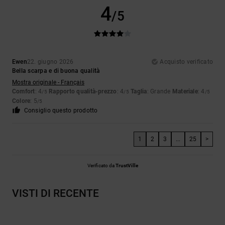
4
/5
Ewen
22. giugno 2026
Acquisto verificato
Bella scarpa e di buona qualità
Mostra originale - Français
Comfort
: 4
Rapporto qualità-prezzo
: 4
Taglia
: Grande
Materiale
: 4
/5
/5
/5
Colore
: 5
/5
Consiglio questo prodotto
1
2
3
...
25
>
Verificato da
TrustVille
VISTI DI RECENTE