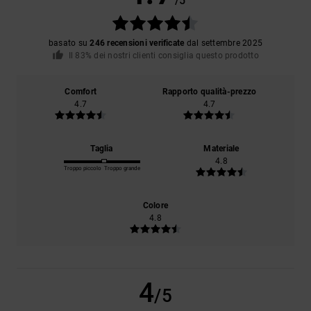
/5
basato su
246 recensioni verificate
dal settembre 2025
Il 83% dei nostri clienti consiglia questo prodotto
Comfort
Rapporto qualità-prezzo
4.7
4.7
Taglia
Materiale
4.8
Troppo piccolo
Troppo grande
Colore
4.8
4
/5