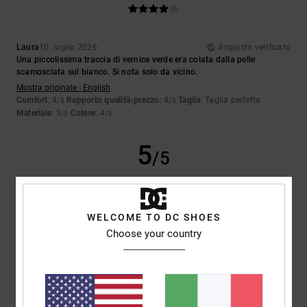
Laura
10. luglio 2026
Acquisto verificato
Una piccolissima traccia di vernice verde era colata dalla pelle
scamosciata sul bianco. Si nota solo da vicino.
Mostra originale - English
Comfort
: 4
Rapporto qualità-prezzo
: 4
Taglia
: Taglia perfetta
/5
/5
Materiale
: 3
Colore
: 4
/5
/5
5
/5
WELCOME TO DC SHOES
Iwan
9. luglio 2026
Acquisto verificato
Choose your country
Belle scarpe
Mostra originale - Dutch
Comfort
: 4
Rapporto qualità-prezzo
: 5
Taglia
: Taglia perfetta
/5
/5
Materiale
: 5
Colore
: 5
/5
/5
Consiglio questo prodotto