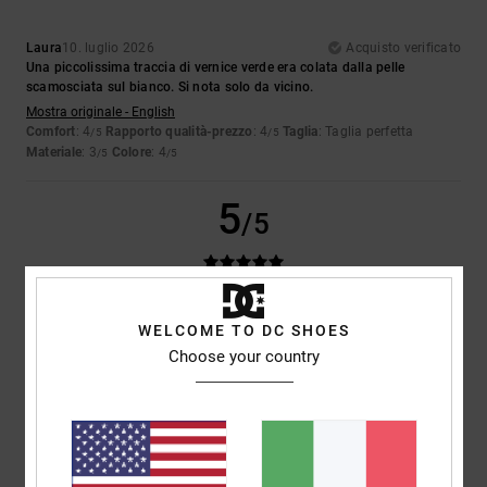
Laura
10. luglio 2026
Acquisto verificato
Una piccolissima traccia di vernice verde era colata dalla pelle
scamosciata sul bianco. Si nota solo da vicino.
Mostra originale - English
Comfort
: 4
Rapporto qualità-prezzo
: 4
Taglia
: Taglia perfetta
/5
/5
Materiale
: 3
Colore
: 4
/5
/5
5
/5
Iwan
9. luglio 2026
Acquisto verificato
WELCOME TO DC SHOES
Belle scarpe
Choose your country
Mostra originale - Dutch
Comfort
: 4
Rapporto qualità-prezzo
: 5
Taglia
: Taglia perfetta
/5
/5
Materiale
: 5
Colore
: 5
/5
/5
Consiglio questo prodotto