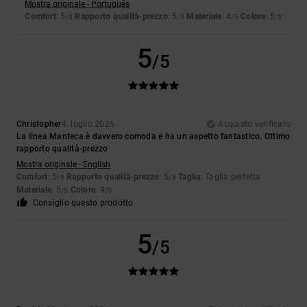
Mostra originale - Português
Comfort
: 5
Rapporto qualità-prezzo
: 5
Materiale
: 4
Colore
: 5
/5
/5
/5
/5
5
/5
Christopher
4. luglio 2026
Acquisto verificato
La linea Manteca è davvero comoda e ha un aspetto fantastico. Ottimo
rapporto qualità-prezzo
Mostra originale - English
Comfort
: 5
Rapporto qualità-prezzo
: 5
Taglia
: Taglia perfetta
/5
/5
Materiale
: 5
Colore
: 4
/5
/5
Consiglio questo prodotto
5
/5