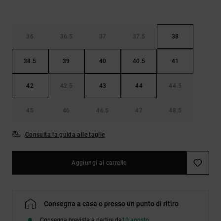
36
36.5
37
37.5
38
38.5
39
40
40.5
41
42
42.5
43
44
44.5
45
46
46.5
47
48.5
Consulta la guida alle taglie
Aggiungi al carrello
Consegna a casa o presso un punto di ritiro
Consegna prevista a partire da
10 agosto