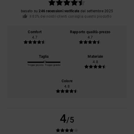
basato su
246 recensioni verificate
dal settembre 2025
Il 83% dei nostri clienti consiglia questo prodotto
Comfort
Rapporto qualità-prezzo
4.7
4.7
Taglia
Materiale
4.8
Troppo piccolo
Troppo grande
Colore
4.8
4
/5