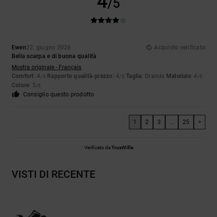
4
/5
Ewen
22. giugno 2026
Acquisto verificato
Bella scarpa e di buona qualità
Mostra originale - Français
Comfort
: 4
Rapporto qualità-prezzo
: 4
Taglia
: Grande
Materiale
: 4
/5
/5
/5
Colore
: 5
/5
Consiglio questo prodotto
1
2
3
...
25
>
Verificato da
TrustVille
VISTI DI RECENTE