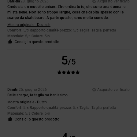
Daniela
28. giugno 2026
Acquisto verificato
Credo sia un modello unisex. L'ho ordinato io, che sono una donna, e
mi sta bene. Non sono troppo larghe, cosa che capita spesso con le
scarpe da skateboard. A parte questo, sono molto comode.
Mostra originale - Deutsch
Comfort
: 5
Rapporto qualità-prezzo
: 5
Taglia
: Taglia perfetta
/5
/5
Materiale
: 5
Colore
: 5
/5
/5
Consiglio questo prodotto
5
/5
Dimitri
25. giugno 2026
Acquisto verificato
Belle scarpe, la taglia va benissimo
Mostra originale - Dutch
Comfort
: 5
Rapporto qualità-prezzo
: 5
Taglia
: Taglia perfetta
/5
/5
Materiale
: 5
Colore
: 5
/5
/5
Consiglio questo prodotto