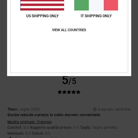
5
/5
US SHIPPING ONLY
IT SHIPPING ONLY
VIEW ALL COUNTRIES
Encarnacion
6. luglio 2026
Acquisto verificato
Design davvero bello
Mostra originale - Français
Comfort
: 4
Rapporto qualità-prezzo
: 5
Taglia
: Taglia perfetta
/5
/5
Materiale
: 4
Colore
: 5
/5
/5
Consiglio questo prodotto
5
/5
Theo
6. luglio 2026
Acquisto verificato
Scarpe robuste e prezzo in saldo davvero conveniente
Mostra originale - Français
Comfort
: 5
Rapporto qualità-prezzo
: 5
Taglia
: Taglia perfetta
/5
/5
Materiale
: 5
Colore
: 5
/5
/5