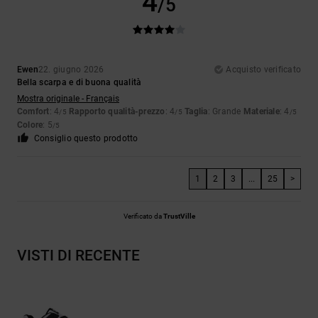
4
/5
Ewen
22. giugno 2026
Acquisto verificato
Bella scarpa e di buona qualità
Mostra originale - Français
Comfort
: 4
Rapporto qualità-prezzo
: 4
Taglia
: Grande
Materiale
: 4
/5
/5
/5
Colore
: 5
/5
Consiglio questo prodotto
1
2
3
...
25
>
Verificato da
TrustVille
VISTI DI RECENTE