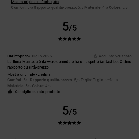
Mostra originale - Português
Comfort
: 5
Rapporto qualità-prezzo
: 5
Materiale
: 4
Colore
: 5
/5
/5
/5
/5
5
/5
Christopher
4. luglio 2026
Acquisto verificato
La linea Manteca è davvero comoda e ha un aspetto fantastico. Ottimo
rapporto qualità-prezzo
Mostra originale - English
Comfort
: 5
Rapporto qualità-prezzo
: 5
Taglia
: Taglia perfetta
/5
/5
Materiale
: 5
Colore
: 4
/5
/5
Consiglio questo prodotto
5
/5