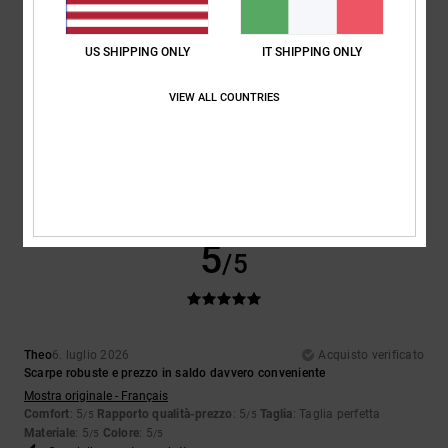
5
/5
US SHIPPING ONLY
IT SHIPPING ONLY
VIEW ALL COUNTRIES
Encarnacion
6. luglio 2026
Acquisto verificato
Design davvero bello
Mostra originale - Français
Comfort
: 4
Rapporto qualità-prezzo
: 5
Taglia
: Taglia perfetta
/5
/5
Materiale
: 4
Colore
: 5
/5
/5
Consiglio questo prodotto
5
/5
Theo
6. luglio 2026
Acquisto verificato
Scarpe robuste e prezzo in saldo davvero conveniente
Mostra originale - Français
Comfort
: 5
Rapporto qualità-prezzo
: 5
Taglia
: Taglia perfetta
/5
/5
Materiale
: 5
Colore
: 5
/5
/5