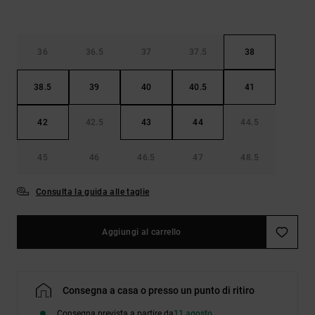
36
36.5
37
37.5
38
38.5
39
40
40.5
41
42
42.5
43
44
44.5
45
46
46.5
47
48.5
Consulta la guida alle taglie
Aggiungi al carrello
Consegna a casa o presso un punto di ritiro
Consegna prevista a partire da
11 agosto