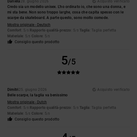
Daniela
28. giugno 2026
Acquisto verificato
Credo sia un modello unisex. L'ho ordinato io, che sono una donna, e
mi sta bene. Non sono troppo larghe, cosa che capita spesso con le
scarpe da skateboard. A parte questo, sono molto comode.
Mostra originale - Deutsch
Comfort
: 5
Rapporto qualità-prezzo
: 5
Taglia
: Taglia perfetta
/5
/5
Materiale
: 5
Colore
: 5
/5
/5
Consiglio questo prodotto
5
/5
Dimitri
25. giugno 2026
Acquisto verificato
Belle scarpe, la taglia va benissimo
Mostra originale - Dutch
Comfort
: 5
Rapporto qualità-prezzo
: 5
Taglia
: Taglia perfetta
/5
/5
Materiale
: 5
Colore
: 5
/5
/5
Consiglio questo prodotto