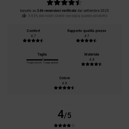
basato su
246 recensioni verificate
dal settembre 2025
Il 83% dei nostri clienti consiglia questo prodotto
Comfort
Rapporto qualità-prezzo
4.7
4.7
Taglia
Materiale
4.8
Troppo piccolo
Troppo grande
Colore
4.8
4
/5