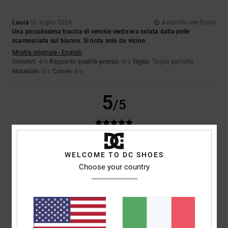
Laura
10. luglio 2026
Acquisto verificato
Una piccolissima traccia di vernice verde era colata dalla pelle
scamosciata sul bianco. Si nota solo da vicino.
Mostra originale - English
Comfort
: 4
Rapporto qualità-prezzo
: 4
Taglia
: Taglia perfetta
/5
/5
Materiale
: 3
Colore
: 4
/5
/5
5
/5
Iwan
9. luglio 2026
Acquisto verificato
WELCOME TO DC SHOES
Belle scarpe
Choose your country
Mostra originale - Dutch
Comfort
: 4
Rapporto qualità-prezzo
: 5
Taglia
: Taglia perfetta
/5
/5
Materiale
: 5
Colore
: 5
/5
/5
Consiglio questo prodotto