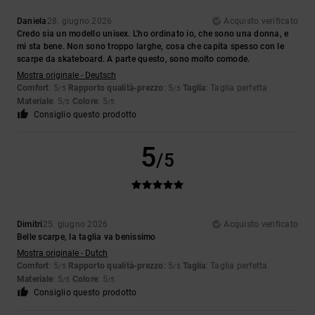
Daniela
28. giugno 2026
Acquisto verificato
Credo sia un modello unisex. L'ho ordinato io, che sono una donna, e
mi sta bene. Non sono troppo larghe, cosa che capita spesso con le
scarpe da skateboard. A parte questo, sono molto comode.
Mostra originale - Deutsch
Comfort
: 5
Rapporto qualità-prezzo
: 5
Taglia
: Taglia perfetta
/5
/5
Materiale
: 5
Colore
: 5
/5
/5
Consiglio questo prodotto
5
/5
Dimitri
25. giugno 2026
Acquisto verificato
Belle scarpe, la taglia va benissimo
Mostra originale - Dutch
Comfort
: 5
Rapporto qualità-prezzo
: 5
Taglia
: Taglia perfetta
/5
/5
Materiale
: 5
Colore
: 5
/5
/5
Consiglio questo prodotto