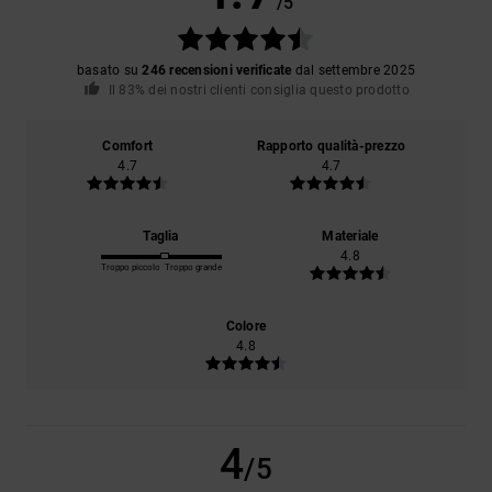
/5
basato su
246 recensioni verificate
dal settembre 2025
Il 83% dei nostri clienti consiglia questo prodotto
Comfort
Rapporto qualità-prezzo
4.7
4.7
Taglia
Materiale
4.8
Troppo piccolo
Troppo grande
Colore
4.8
4
/5