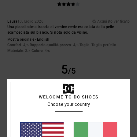
Laura
10. luglio 2026
Acquisto verificato
Una piccolissima traccia di vernice verde era colata dalla pelle
scamosciata sul bianco. Si nota solo da vicino.
Mostra originale - English
Comfort
: 4
Rapporto qualità-prezzo
: 4
Taglia
: Taglia perfetta
/5
/5
Materiale
: 3
Colore
: 4
/5
/5
5
/5
WELCOME TO DC SHOES
Iwan
9. luglio 2026
Acquisto verificato
Choose your country
Belle scarpe
Mostra originale - Dutch
Comfort
: 4
Rapporto qualità-prezzo
: 5
Taglia
: Taglia perfetta
/5
/5
Materiale
: 5
Colore
: 5
/5
/5
Consiglio questo prodotto