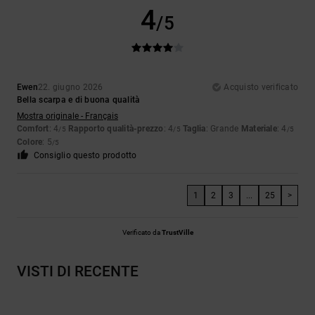
4
/5
Ewen
22. giugno 2026
Acquisto verificato
Bella scarpa e di buona qualità
Mostra originale - Français
Comfort
: 4
Rapporto qualità-prezzo
: 4
Taglia
: Grande
Materiale
: 4
/5
/5
/5
Colore
: 5
/5
Consiglio questo prodotto
1
2
3
...
25
>
Verificato da
TrustVille
VISTI DI RECENTE