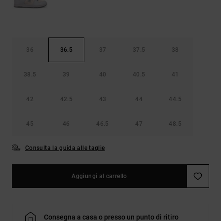
36
36.5
37
37.5
38
38.5
39
40
40.5
41
42
42.5
43
44
44.5
45
46
46.5
47
48.5
Consulta la guida alle taglie
Aggiungi al carrello
Consegna a casa o presso un punto di ritiro