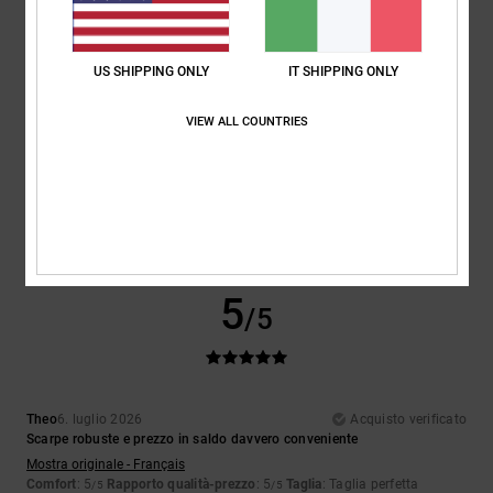
5
/5
US SHIPPING ONLY
IT SHIPPING ONLY
VIEW ALL COUNTRIES
Encarnacion
6. luglio 2026
Acquisto verificato
Design davvero bello
Mostra originale - Français
Comfort
: 4
Rapporto qualità-prezzo
: 5
Taglia
: Taglia perfetta
/5
/5
Materiale
: 4
Colore
: 5
/5
/5
Consiglio questo prodotto
5
/5
Theo
6. luglio 2026
Acquisto verificato
Scarpe robuste e prezzo in saldo davvero conveniente
Mostra originale - Français
Comfort
: 5
Rapporto qualità-prezzo
: 5
Taglia
: Taglia perfetta
/5
/5