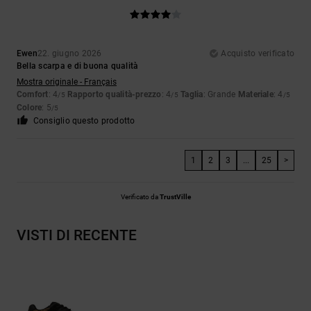
Ewen
22. giugno 2026
Acquisto verificato
Bella scarpa e di buona qualità
Mostra originale - Français
Comfort
: 4
Rapporto qualità-prezzo
: 4
Taglia
: Grande
Materiale
: 4
/5
/5
/5
Colore
: 5
/5
Consiglio questo prodotto
1
2
3
...
25
>
Verificato da
TrustVille
VISTI DI RECENTE