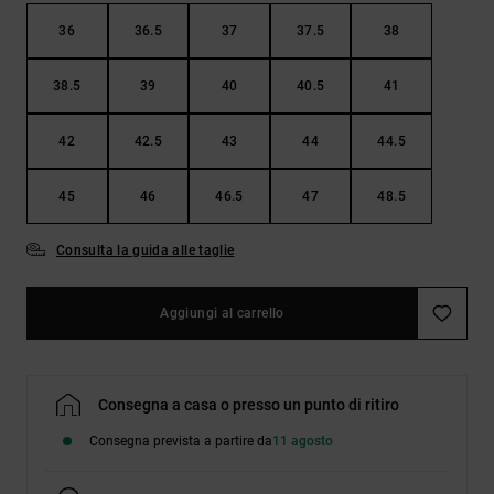
36
36.5
37
37.5
38
38.5
39
40
40.5
41
42
42.5
43
44
44.5
45
46
46.5
47
48.5
Consulta la guida alle taglie
Aggiungi al carrello
Consegna a casa o presso un punto di ritiro
Consegna prevista a partire da
11 agosto