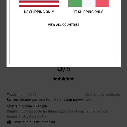
US SHIPPING ONLY
IT SHIPPING ONLY
Encarnacion
6. luglio 2026
Acquisto verificato
VIEW ALL COUNTRIES
Design davvero bello
Mostra originale - Français
Comfort
: 4
Rapporto qualità-prezzo
: 5
Taglia
: Taglia perfetta
/5
/5
Materiale
: 4
Colore
: 5
/5
/5
Consiglio questo prodotto
5
/5
Theo
6. luglio 2026
Acquisto verificato
Scarpe robuste e prezzo in saldo davvero conveniente
Mostra originale - Français
Comfort
: 5
Rapporto qualità-prezzo
: 5
Taglia
: Taglia perfetta
/5
/5
Materiale
: 5
Colore
: 5
/5
/5
Consiglio questo prodotto