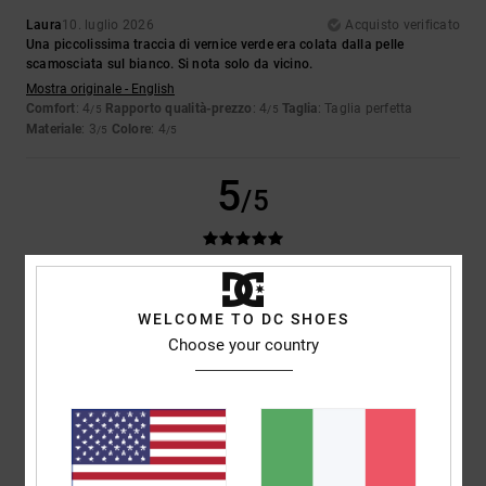
Laura
10. luglio 2026
Acquisto verificato
Una piccolissima traccia di vernice verde era colata dalla pelle
scamosciata sul bianco. Si nota solo da vicino.
Mostra originale - English
Comfort
: 4
Rapporto qualità-prezzo
: 4
Taglia
: Taglia perfetta
/5
/5
Materiale
: 3
Colore
: 4
/5
/5
5
/5
Iwan
9. luglio 2026
Acquisto verificato
WELCOME TO DC SHOES
Belle scarpe
Choose your country
Mostra originale - Dutch
Comfort
: 4
Rapporto qualità-prezzo
: 5
Taglia
: Taglia perfetta
/5
/5
Materiale
: 5
Colore
: 5
/5
/5
Consiglio questo prodotto
5
/5