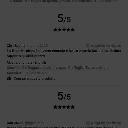
Comfort
: 5
Rapporto qualità-prezzo
: 5
Materiale
: 4
Colore
: 5
/5
/5
/5
/5
5
/5
Christopher
4. luglio 2026
Acquisto verificato
La linea Manteca è davvero comoda e ha un aspetto fantastico. Ottimo
rapporto qualità-prezzo
Mostra originale - English
Comfort
: 5
Rapporto qualità-prezzo
: 5
Taglia
: Taglia perfetta
/5
/5
Materiale
: 5
Colore
: 4
/5
/5
Consiglio questo prodotto
5
/5
Daniela
28. giugno 2026
Acquisto verificato