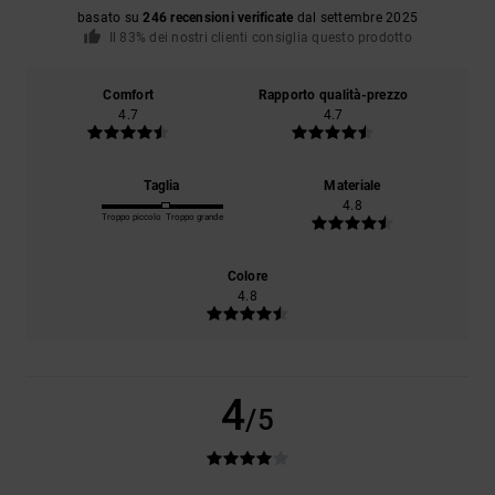
basato su
246 recensioni verificate
dal settembre 2025
Il 83% dei nostri clienti consiglia questo prodotto
Comfort
Rapporto qualità-prezzo
4.7
4.7
Taglia
Materiale
4.8
Troppo piccolo
Troppo grande
Colore
4.8
4
/5