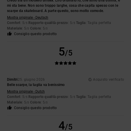
Credo sia un modello unisex. L'ho ordinato io, che sono una donna, e
mi sta bene. Non sono troppo larghe, cosa che capita spesso con le
scarpe da skateboard. A parte questo, sono molto comode.
Mostra originale - Deutsch
Comfort
: 5
Rapporto qualità-prezzo
: 5
Taglia
: Taglia perfetta
/5
/5
Materiale
: 5
Colore
: 5
/5
/5
Consiglio questo prodotto
5
/5
Dimitri
25. giugno 2026
Acquisto verificato
Belle scarpe, la taglia va benissimo
Mostra originale - Dutch
Comfort
: 5
Rapporto qualità-prezzo
: 5
Taglia
: Taglia perfetta
/5
/5
Materiale
: 5
Colore
: 5
/5
/5
Consiglio questo prodotto
4
/5