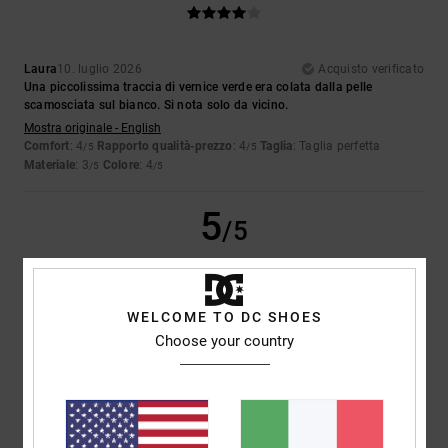
Laura
10. luglio 2026
Acquisto verificato
Una piccolissima traccia di vernice verde era colata dalla pelle
scamosciata sul bianco. Si nota solo da vicino.
Mostra originale - English
Comfort
: 4
Rapporto qualità-prezzo
: 4
Taglia
: Taglia perfetta
/5
/5
Materiale
: 3
Colore
: 4
/5
/5
5
/5
WELCOME TO DC SHOES
Iwan
9. luglio 2026
Acquisto verificato
Choose your country
Belle scarpe
Mostra originale - Dutch
Comfort
: 4
Rapporto qualità-prezzo
: 5
Taglia
: Taglia perfetta
/5
/5
Materiale
: 5
Colore
: 5
/5
/5
Consiglio questo prodotto