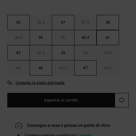
36
36.5
37
37.5
38
38.5
39
40
40.5
41
42
42.5
43
44
44.5
45
46
46.5
47
48.5
Consulta la guida alle taglie
Aggiungi al carrello
Consegna a casa o presso un punto di ritiro
Consegna prevista a partire da
12 agosto