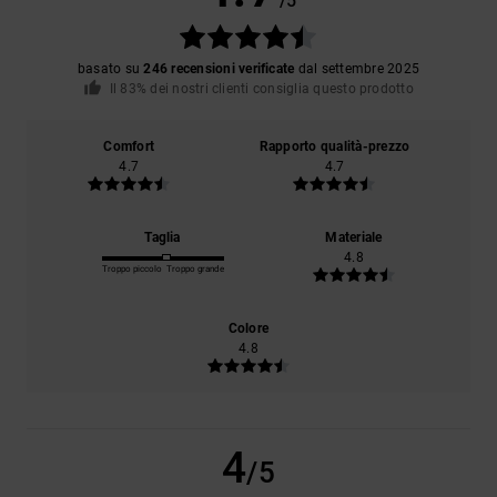
/5
basato su
246 recensioni verificate
dal settembre 2025
Il 83% dei nostri clienti consiglia questo prodotto
Comfort
Rapporto qualità-prezzo
4.7
4.7
Taglia
Materiale
4.8
Troppo piccolo
Troppo grande
Colore
4.8
4
/5