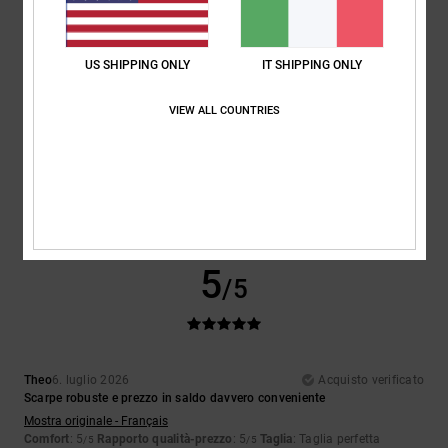
5
/5
US SHIPPING ONLY
IT SHIPPING ONLY
VIEW ALL COUNTRIES
Encarnacion
6. luglio 2026
Acquisto verificato
Design davvero bello
Mostra originale - Français
Comfort
: 4
Rapporto qualità-prezzo
: 5
Taglia
: Taglia perfetta
/5
/5
Materiale
: 4
Colore
: 5
/5
/5
Consiglio questo prodotto
5
/5
Theo
6. luglio 2026
Acquisto verificato
Scarpe robuste e prezzo in saldo davvero conveniente
Mostra originale - Français
Comfort
: 5
Rapporto qualità-prezzo
: 5
Taglia
: Taglia perfetta
/5
/5