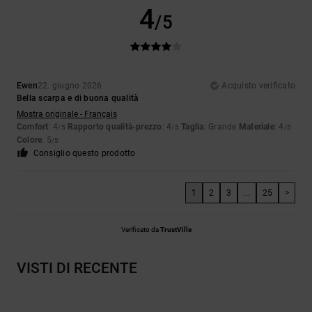
4
/5
Ewen
22. giugno 2026
Acquisto verificato
Bella scarpa e di buona qualità
Mostra originale - Français
Comfort
: 4
Rapporto qualità-prezzo
: 4
Taglia
: Grande
Materiale
: 4
/5
/5
/5
Colore
: 5
/5
Consiglio questo prodotto
1
2
3
...
25
>
Verificato da
TrustVille
VISTI DI RECENTE