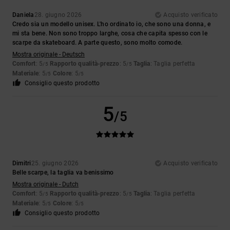
Daniela
28. giugno 2026
Acquisto verificato
Credo sia un modello unisex. L'ho ordinato io, che sono una donna, e
mi sta bene. Non sono troppo larghe, cosa che capita spesso con le
scarpe da skateboard. A parte questo, sono molto comode.
Mostra originale - Deutsch
Comfort
: 5
Rapporto qualità-prezzo
: 5
Taglia
: Taglia perfetta
/5
/5
Materiale
: 5
Colore
: 5
/5
/5
Consiglio questo prodotto
5
/5
Dimitri
25. giugno 2026
Acquisto verificato
Belle scarpe, la taglia va benissimo
Mostra originale - Dutch
Comfort
: 5
Rapporto qualità-prezzo
: 5
Taglia
: Taglia perfetta
/5
/5
Materiale
: 5
Colore
: 5
/5
/5
Consiglio questo prodotto