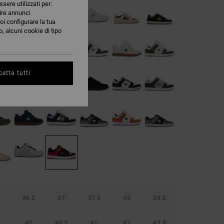
ssere utilizzati per:
nire annunci
oi configurare la tua
, alcuni cookie di tipo
etta tutti
36.5
37
37.5
38
38.5
40
40.5
41
42
42.5