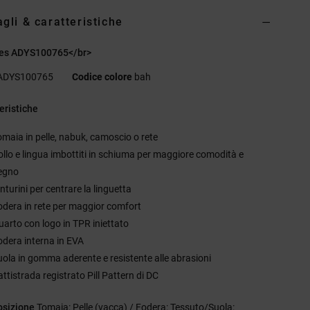
agli & caratteristiche
es ADYS100765</br>
ADYS100765
Codice colore
bah
eristiche
omaia in pelle, nabuk, camoscio o rete
ollo e lingua imbottiti in schiuma per maggiore comodità e
egno
nturini per centrare la linguetta
odera in rete per maggior comfort
uarto con logo in TPR iniettato
odera interna in EVA
uola in gomma aderente e resistente alle abrasioni
ttistrada registrato Pill Pattern di DC
sizione
Tomaia: Pelle (vacca) / Fodera: Tessuto/Suola: