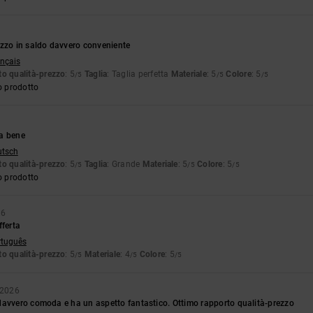
ezzo in saldo davvero conveniente
ançais
o qualità-prezzo
: 5
Taglia
: Taglia perfetta
Materiale
: 5
Colore
: 5
/5
/5
/5
o prodotto
a bene
utsch
o qualità-prezzo
: 5
Taglia
: Grande
Materiale
: 5
Colore
: 5
/5
/5
/5
o prodotto
26
fferta
rtuguês
o qualità-prezzo
: 5
Materiale
: 4
Colore
: 5
/5
/5
/5
o 2026
davvero comoda e ha un aspetto fantastico. Ottimo rapporto qualità-prezzo