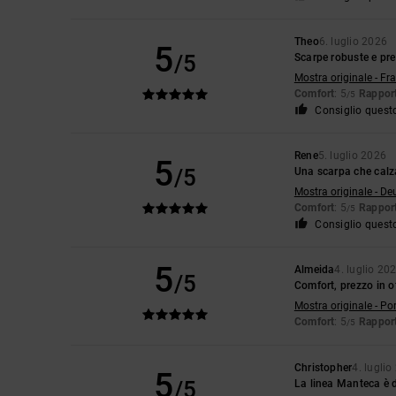
Theo
6. luglio 2026
5
/5
Scarpe robuste e pr
Mostra originale - Fr
Comfort
: 5
Rapport
/5
Consiglio quest
Rene
5. luglio 2026
5
/5
Una scarpa che calz
Mostra originale - De
Comfort
: 5
Rapport
/5
Consiglio quest
5
Almeida
4. luglio 20
/5
Comfort, prezzo in o
Mostra originale - Po
Comfort
: 5
Rapport
/5
Christopher
4. lugli
5
/5
La linea Manteca è 