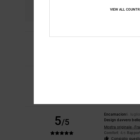
Comfort
Ra
4.7
VIEW ALL COUNTR
4
Laura
10. luglio 202
/5
Una piccolissima tra
Mostra originale - En
Comfort
: 4
Rapport
/5
Iwan
9. luglio 2026
5
/5
Belle scarpe
Mostra originale - Du
Comfort
: 4
Rapport
/5
Consiglio quest
Encarnacion
6. lugli
5
/5
Design davvero bell
Mostra originale - Fr
Comfort
: 4
Rapport
/5
Consiglio quest