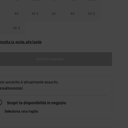
44
44.5
45
46
46.5
48.5
nsulta la guida alle taglie
Articolo esaurito
to prodotto è attualmente esaurito.
ra altre opzioni
Scopri la disponibilità in negozio
Seleziona una taglia