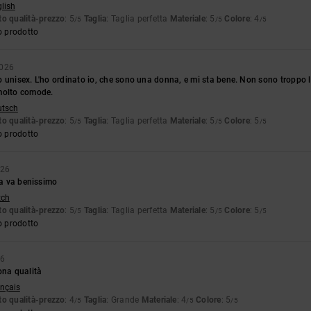
glish
o qualità-prezzo
: 5
Taglia
: Taglia perfetta
Materiale
: 5
Colore
: 4
/5
/5
/5
o prodotto
2026
 unisex. L'ho ordinato io, che sono una donna, e mi sta bene. Non sono troppo 
molto comode.
utsch
o qualità-prezzo
: 5
Taglia
: Taglia perfetta
Materiale
: 5
Colore
: 5
/5
/5
/5
o prodotto
026
lia va benissimo
tch
o qualità-prezzo
: 5
Taglia
: Taglia perfetta
Materiale
: 5
Colore
: 5
/5
/5
/5
o prodotto
26
ona qualità
ançais
o qualità-prezzo
: 4
Taglia
: Grande
Materiale
: 4
Colore
: 5
/5
/5
/5