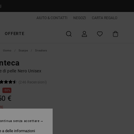
i
AIUTO & CONTATTI
NEGOZI
CARTA REGALO
OFFERTE
Uomo
Scarpe
Sneakers
nteca
 di pelle Nero Unisex
(246 Recensioni)
€
50%
50 €
TE
ontinua senza accettare
Black/athletic Red
e a delle informazioni