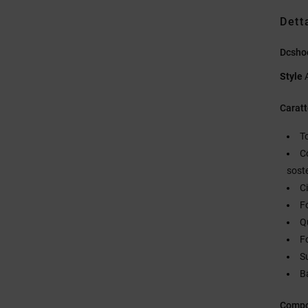
Dett
Dcsho
Style
Caratt
T
C
sost
Ci
F
Q
F
S
Ba
Compo