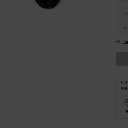
43
47
Co
Ques
Comp