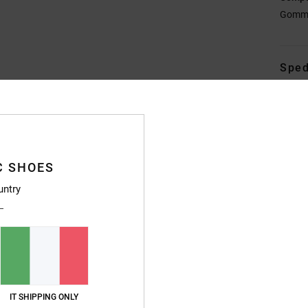
Gomm
Sped
C SHOES
Punteggio medio
untry
4.7
/5
basato su
246 recensioni verificate
dal settembre 2025
Il 83% dei nostri clienti consiglia questo prodotto
IT SHIPPING ONLY