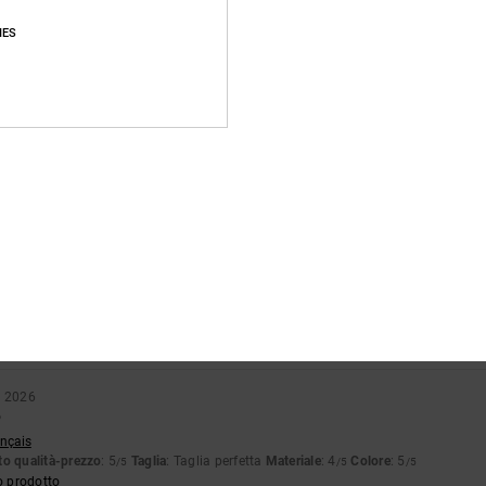
pporto qualità-prezzo
Taglia
Material
4.7
4.8
IES
Troppo piccolo
Troppo grande
6
ccia di vernice verde era colata dalla pelle scamosciata sul bianco. Si nota solo 
glish
o qualità-prezzo
: 4
Taglia
: Taglia perfetta
Materiale
: 3
Colore
: 4
/5
/5
/5
tch
o qualità-prezzo
: 5
Taglia
: Taglia perfetta
Materiale
: 5
Colore
: 5
/5
/5
/5
o prodotto
o 2026
o
ançais
o qualità-prezzo
: 5
Taglia
: Taglia perfetta
Materiale
: 4
Colore
: 5
/5
/5
/5
o prodotto