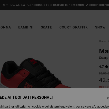
🤟🏻
DC CREW
Consegna e resi gratuiti per i membri
Accedi/ iscrivit
DONNA
BAMBINI
SKATE
COURT GRAFFIK
SNOW
Home
Ma
Scarpe
4.7
85,00 
42,
OFFER
EDE AI TUOI DATI PERSONALI
C
Colori
tri partner, utilizziamo i cookie o dei sistemi equivalenti per salvare e/o acceder