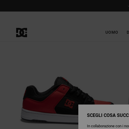
Salta
alle
informazioni
sul
prodotto
UOMO
SCEGLI COSA SUCC
In collaborazione con i nos