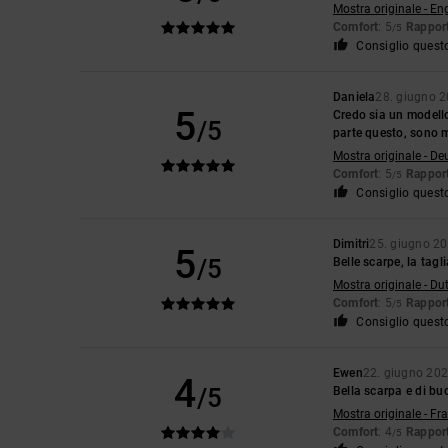
Mostra originale - En
Comfort
: 5
Rapport
/5
Consiglio quest
Daniela
28. giugno 
5
Credo sia un modello
/5
parte questo, sono 
Mostra originale - De
Comfort
: 5
Rapport
/5
Consiglio quest
Dimitri
25. giugno 2
5
/5
Belle scarpe, la tag
Mostra originale - Du
Comfort
: 5
Rapport
/5
Consiglio quest
Ewen
22. giugno 20
4
/5
Bella scarpa e di bu
Mostra originale - Fr
Comfort
: 4
Rapport
/5