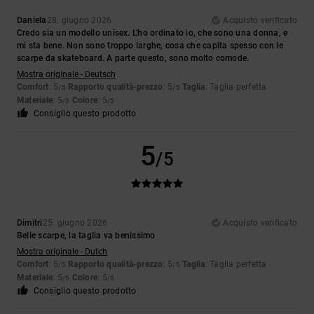
Daniela
28. giugno 2026
Acquisto verificato
Credo sia un modello unisex. L'ho ordinato io, che sono una donna, e
mi sta bene. Non sono troppo larghe, cosa che capita spesso con le
scarpe da skateboard. A parte questo, sono molto comode.
Mostra originale - Deutsch
Comfort
: 5
Rapporto qualità-prezzo
: 5
Taglia
: Taglia perfetta
/5
/5
Materiale
: 5
Colore
: 5
/5
/5
Consiglio questo prodotto
5
/5
Dimitri
25. giugno 2026
Acquisto verificato
Belle scarpe, la taglia va benissimo
Mostra originale - Dutch
Comfort
: 5
Rapporto qualità-prezzo
: 5
Taglia
: Taglia perfetta
/5
/5
Materiale
: 5
Colore
: 5
/5
/5
Consiglio questo prodotto