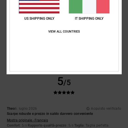
5
/5
US SHIPPING ONLY
IT SHIPPING ONLY
VIEW ALL COUNTRIES
Encarnacion
6. luglio 2026
Acquisto verificato
Design davvero bello
Mostra originale - Français
Comfort
: 4
Rapporto qualità-prezzo
: 5
Taglia
: Taglia perfetta
/5
/5
Materiale
: 4
Colore
: 5
/5
/5
Consiglio questo prodotto
5
/5
Theo
6. luglio 2026
Acquisto verificato
Scarpe robuste e prezzo in saldo davvero conveniente
Mostra originale - Français
Comfort
: 5
Rapporto qualità-prezzo
: 5
Taglia
: Taglia perfetta
/5
/5