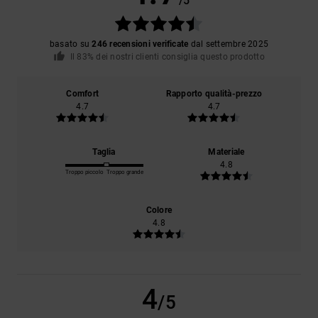
/5
basato su
246 recensioni verificate
dal settembre 2025
Il 83% dei nostri clienti consiglia questo prodotto
Comfort
Rapporto qualità-prezzo
4.7
4.7
Taglia
Materiale
4.8
Troppo piccolo
Troppo grande
Colore
4.8
4
/5