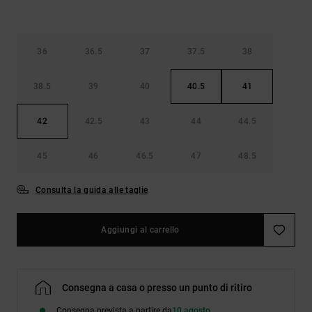
36
36.5
37
37.5
38
38.5
39
40
40.5
41
42
42.5
43
44
44.5
45
46
46.5
47
48.5
Consulta la guida alle taglie
Aggiungi al carrello
Consegna a casa o presso un punto di ritiro
Consegna prevista a partire da
10 agosto