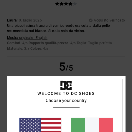
Laura
10. luglio 2026
Acquisto verificato
Una piccolissima traccia di vernice verde era colata dalla pelle
scamosciata sul bianco. Si nota solo da vicino.
Mostra originale - English
Comfort
: 4
Rapporto qualità-prezzo
: 4
Taglia
: Taglia perfetta
/5
/5
Materiale
: 3
Colore
: 4
/5
/5
5
/5
WELCOME TO DC SHOES
Iwan
9. luglio 2026
Acquisto verificato
Choose your country
Belle scarpe
Mostra originale - Dutch
Comfort
: 4
Rapporto qualità-prezzo
: 5
Taglia
: Taglia perfetta
/5
/5
Materiale
: 5
Colore
: 5
/5
/5
Consiglio questo prodotto