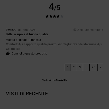
4
/5
Ewen
22. giugno 2026
Acquisto verificato
Bella scarpa e di buona qualità
Mostra originale - Français
Comfort
: 4
Rapporto qualità-prezzo
: 4
Taglia
: Grande
Materiale
: 4
/5
/5
/5
Colore
: 5
/5
Consiglio questo prodotto
1
2
3
...
25
>
Verificato da
TrustVille
VISTI DI RECENTE