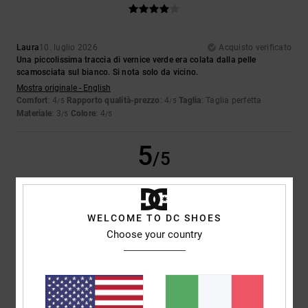
Laura
10. luglio 2026
Acquisto verificato
Una piccolissima traccia di vernice verde era colata dalla pelle
scamosciata sul bianco. Si nota solo da vicino.
Mostra originale - English
Comfort
: 4
Rapporto qualità-prezzo
: 4
Taglia
: Taglia perfetta
/5
/5
Materiale
: 3
Colore
: 4
/5
/5
5
/5
WELCOME TO DC SHOES
Iwan
9. luglio 2026
Acquisto verificato
Choose your country
Belle scarpe
Mostra originale - Dutch
Comfort
: 4
Rapporto qualità-prezzo
: 5
Taglia
: Taglia perfetta
/5
/5
Materiale
: 5
Colore
: 5
/5
/5
Consiglio questo prodotto