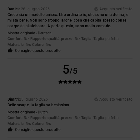
Daniela
28. giugno 2026
Acquisto verificato
Credo sia un modello unisex. L'ho ordinato io, che sono una donna, e
mi sta bene. Non sono troppo larghe, cosa che capita spesso con le
scarpe da skateboard. A parte questo, sono molto comode.
Mostra originale - Deutsch
Comfort
: 5
Rapporto qualità-prezzo
: 5
Taglia
: Taglia perfetta
/5
/5
Materiale
: 5
Colore
: 5
/5
/5
Consiglio questo prodotto
5
/5
Dimitri
25. giugno 2026
Acquisto verificato
Belle scarpe, la taglia va benissimo
Mostra originale - Dutch
Comfort
: 5
Rapporto qualità-prezzo
: 5
Taglia
: Taglia perfetta
/5
/5
Materiale
: 5
Colore
: 5
/5
/5
Consiglio questo prodotto