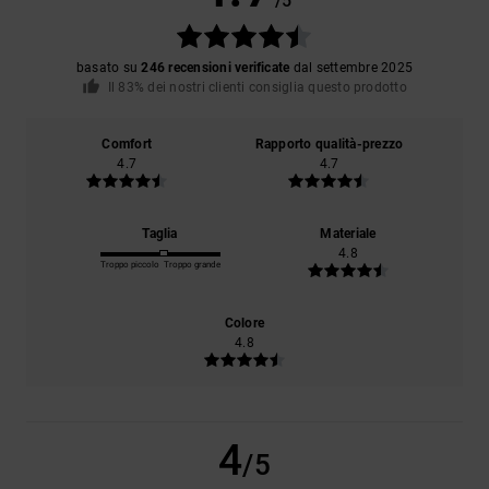
/5
basato su
246 recensioni verificate
dal settembre 2025
Il 83% dei nostri clienti consiglia questo prodotto
Comfort
Rapporto qualità-prezzo
4.7
4.7
Taglia
Materiale
4.8
Troppo piccolo
Troppo grande
Colore
4.8
4
/5