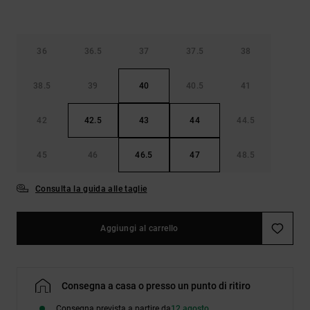
36
36.5
37
37.5
38
38.5
39
40
40.5
41
42
42.5
43
44
44.5
45
46
46.5
47
48.5
Consulta la guida alle taglie
Aggiungi al carrello
Consegna a casa o presso un punto di ritiro
Consegna prevista a partire da
12 agosto