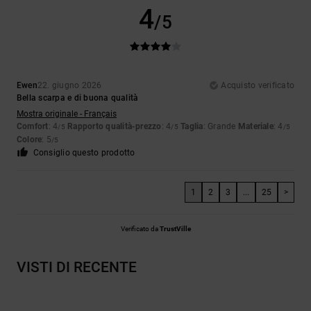
4
/5
Ewen
22. giugno 2026
Acquisto verificato
Bella scarpa e di buona qualità
Mostra originale - Français
Comfort
: 4
Rapporto qualità-prezzo
: 4
Taglia
: Grande
Materiale
: 4
/5
/5
/5
Colore
: 5
/5
Consiglio questo prodotto
1
2
3
...
25
>
Verificato da
TrustVille
VISTI DI RECENTE