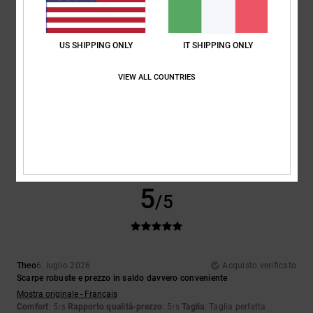
5
/5
US SHIPPING ONLY
IT SHIPPING ONLY
VIEW ALL COUNTRIES
Encarnacion
6. luglio 2026
Acquisto verificato
Design davvero bello
Mostra originale - Français
Comfort
: 4
Rapporto qualità-prezzo
: 5
Taglia
: Taglia perfetta
/5
/5
Materiale
: 4
Colore
: 5
/5
/5
Consiglio questo prodotto
5
/5
Theo
6. luglio 2026
Acquisto verificato
Scarpe robuste e prezzo in saldo davvero conveniente
Mostra originale - Français
Comfort
: 5
Rapporto qualità-prezzo
: 5
Taglia
: Taglia perfetta
/5
/5