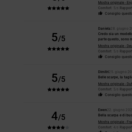
Mostra originale - En
Comfort
: 5
Rapport
/5
Consiglio quest
Daniela
28. giugno 
5
Credo sia un modello
/5
parte questo, sono 
Mostra originale - De
Comfort
: 5
Rapport
/5
Consiglio quest
Dimitri
25. giugno 2
5
/5
Belle scarpe, la tag
Mostra originale - Du
Comfort
: 5
Rapport
/5
Consiglio quest
Ewen
22. giugno 20
4
/5
Bella scarpa e di bu
Mostra originale - Fr
Comfort
: 4
Rapport
/5