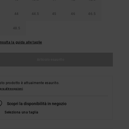
44
44.5
45
46
46.5
48.5
nsulta la guida alle taglie
Articolo esaurito
to prodotto è attualmente esaurito.
ra altre opzioni
Scopri la disponibilità in negozio
Seleziona una taglia