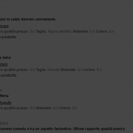
ezzo in saldo davvero conveniente
ançais
o qualità-prezzo
: 5
Taglia
: Taglia perfetta
Materiale
: 5
Colore
: 5
/5
/5
/5
o prodotto
a bene
utsch
o qualità-prezzo
: 5
Taglia
: Grande
Materiale
: 5
Colore
: 5
/5
/5
/5
o prodotto
26
fferta
rtuguês
o qualità-prezzo
: 5
Materiale
: 4
Colore
: 5
/5
/5
/5
o 2026
davvero comoda e ha un aspetto fantastico. Ottimo rapporto qualità-prezzo