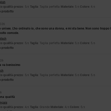
glish
o qualità-prezzo
: 5
Taglia
: Taglia perfetta
Materiale
: 5
Colore
: 4
/5
/5
/5
o prodotto
2026
 unisex. L'ho ordinato io, che sono una donna, e mi sta bene. Non sono troppo 
molto comode.
utsch
o qualità-prezzo
: 5
Taglia
: Taglia perfetta
Materiale
: 5
Colore
: 5
/5
/5
/5
o prodotto
026
lia va benissimo
tch
o qualità-prezzo
: 5
Taglia
: Taglia perfetta
Materiale
: 5
Colore
: 5
/5
/5
/5
o prodotto
26
ona qualità
ançais
o qualità-prezzo
: 4
Taglia
: Grande
Materiale
: 4
Colore
: 5
/5
/5
/5