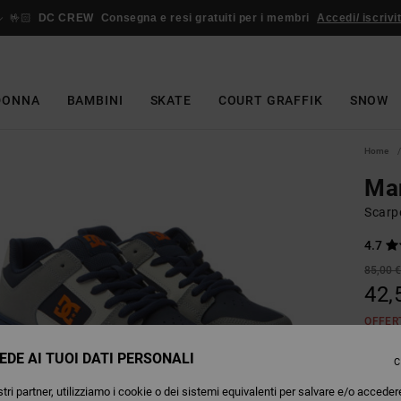
🤟🏻
DC CREW
Consegna e resi gratuiti per i membri
Accedi/ iscrivit
DONNA
BAMBINI
SKATE
COURT GRAFFIK
SNOW
Home
Ma
Scarpe
4.7
85,00 
42,
OFFER
EDE AI TUOI DATI PERSONALI
C
Colori
tri partner, utilizziamo i cookie o dei sistemi equivalenti per salvare e/o acceder