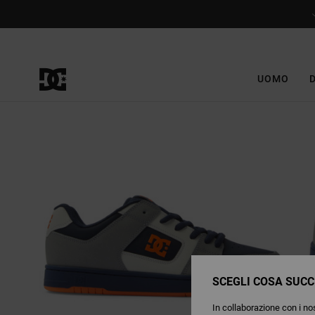
Salta
alle
informazioni
sul
prodotto
UOMO
SCEGLI COSA SUCC
In collaborazione con i nos