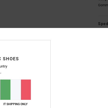
Gomm
Sped
C SHOES
Punteggio medio
untry
4.7
/5
basato su
246 recensioni verificate
dal settembre 2025
Il 83% dei nostri clienti consiglia questo prodotto
IT SHIPPING ONLY