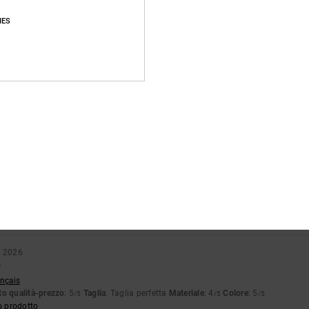
pporto qualità-prezzo
Taglia
Material
4.7
4.8
IES
Troppo piccolo
Troppo grande
6
ccia di vernice verde era colata dalla pelle scamosciata sul bianco. Si nota solo 
glish
o qualità-prezzo
: 4
Taglia
: Taglia perfetta
Materiale
: 3
Colore
: 4
/5
/5
/5
tch
o qualità-prezzo
: 5
Taglia
: Taglia perfetta
Materiale
: 5
Colore
: 5
/5
/5
/5
o prodotto
o 2026
o
ançais
o qualità-prezzo
: 5
Taglia
: Taglia perfetta
Materiale
: 4
Colore
: 5
/5
/5
/5
o prodotto