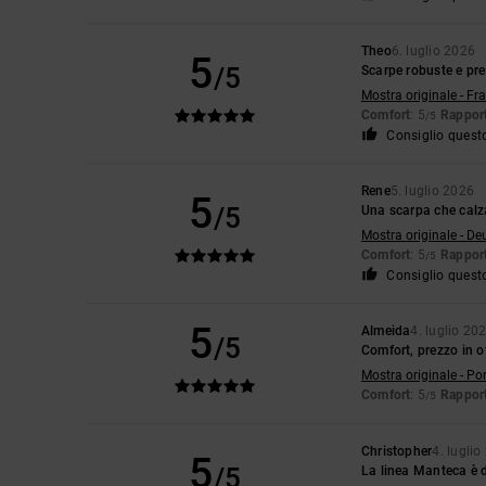
Theo
6. luglio 2026
5
/5
Scarpe robuste e pr
Mostra originale - Fr
Comfort
: 5
Rapport
/5
Consiglio quest
Rene
5. luglio 2026
5
/5
Una scarpa che calz
Mostra originale - De
Comfort
: 5
Rapport
/5
Consiglio quest
5
Almeida
4. luglio 20
/5
Comfort, prezzo in o
Mostra originale - Po
Comfort
: 5
Rapport
/5
Christopher
4. lugli
5
/5
La linea Manteca è 