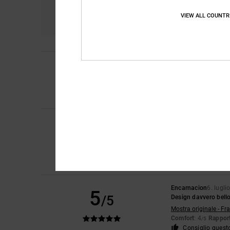
Comfort
Ra
4.7
VIEW ALL COUNTR
4
Laura
10. luglio 202
/5
Una piccolissima tra
Mostra originale - En
Comfort
: 4
Rapport
/5
Iwan
9. luglio 2026
5
/5
Belle scarpe
Mostra originale - Du
Comfort
: 4
Rapport
/5
Consiglio quest
Encarnacion
6. lugli
5
/5
Design davvero bell
Mostra originale - Fr
Comfort
: 4
Rapport
/5
Consiglio quest