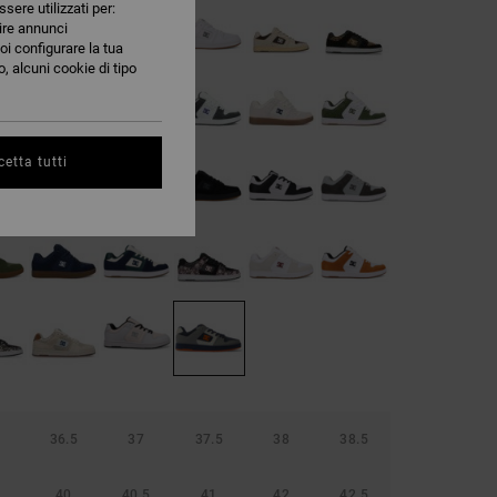
ssere utilizzati per:
nire annunci
oi configurare la tua
, alcuni cookie di tipo
etta tutti
36.5
37
37.5
38
38.5
40
40.5
41
42
42.5