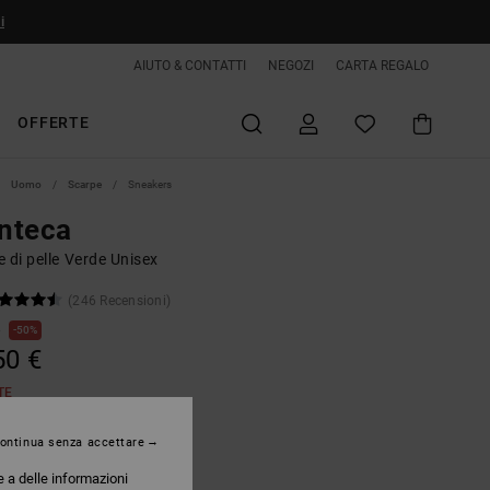
i
AIUTO & CONTATTI
NEGOZI
CARTA REGALO
OFFERTE
Uomo
Scarpe
Sneakers
nteca
 di pelle Verde Unisex
(246 Recensioni)
€
50%
50 €
TE
ontinua senza accettare
Dc Navy/orange
e a delle informazioni