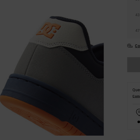
43
47
Co
Ques
Comp