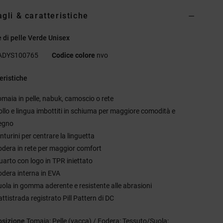
agli & caratteristiche
 di pelle Verde Unisex
ADYS100765
Codice colore
nvo
eristiche
omaia in pelle, nabuk, camoscio o rete
ollo e lingua imbottiti in schiuma per maggiore comodità e
egno
nturini per centrare la linguetta
odera in rete per maggior comfort
uarto con logo in TPR iniettato
odera interna in EVA
uola in gomma aderente e resistente alle abrasioni
ttistrada registrato Pill Pattern di DC
sizione
Tomaia: Pelle (vacca) / Fodera: Tessuto/Suola: