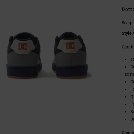
Dett
Scarpe
Style
Caratt
T
C
sost
Ci
F
Q
F
S
Ba
Compo