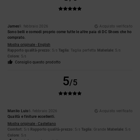
James
9. febbraio 2026
Acquisto verificato
Sono belli e comodi proprio come tutte le altre paia di DC Shoes che ho
comprato.
Mostra originale - English
Rapporto qualità-prezzo
: 5
Taglia
: Taglia perfetta
Materiale
: 5
/5
/5
Colore
: 5
/5
Consiglio questo prodotto
5
/5
Manlio Luis
6. febbraio 2026
Acquisto verificato
Qualità e finiture eccellenti.
Mostra originale - Castellano
Comfort
: 5
Rapporto qualità-prezzo
: 5
Taglia
: Grande
Materiale
: 5
/5
/5
/5
Colore
: 5
/5