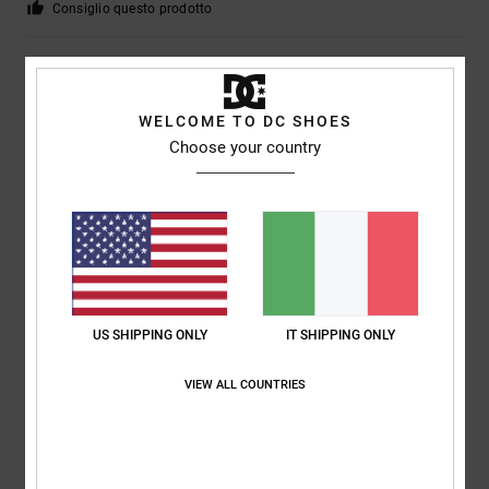
Consiglio questo prodotto
5
/5
WELCOME TO DC SHOES
Choose your country
Damien
12. maggio 2026
Acquisto verificato
Perfetto
Mostra originale - Français
Comfort
: 4
Rapporto qualità-prezzo
: 4
Taglia
: Taglia perfetta
/5
/5
Materiale
: 4
Colore
: 5
/5
/5
Consiglio questo prodotto
5
US SHIPPING ONLY
IT SHIPPING ONLY
/5
VIEW ALL COUNTRIES
Tessa
10. maggio 2026
Acquisto verificato
Le scarpe erano perfette