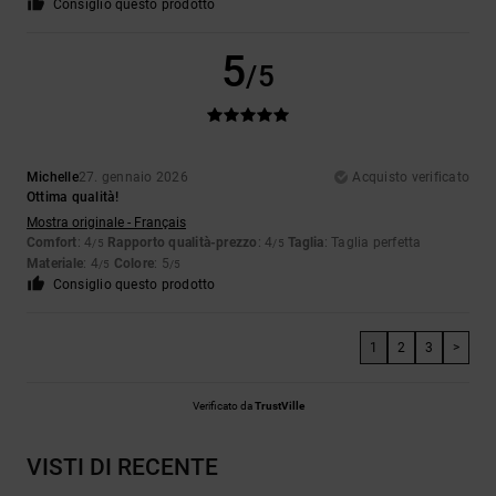
Consiglio questo prodotto
5
/5
Michelle
27. gennaio 2026
Acquisto verificato
Ottima qualità!
Mostra originale - Français
Comfort
: 4
Rapporto qualità-prezzo
: 4
Taglia
: Taglia perfetta
/5
/5
Materiale
: 4
Colore
: 5
/5
/5
Consiglio questo prodotto
1
2
3
>
Verificato da
TrustVille
VISTI DI RECENTE