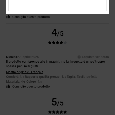
Mostra originale - Français
Comfort
: 5
Rapporto qualità-prezzo
: 5
Taglia
: Taglia perfetta
/5
/5
Materiale
: 5
Colore
: 5
/5
/5
Consiglio questo prodotto
4
/5
Nicolas
27. aprile 2026
Acquisto verificato
Il prodotto corrisponde alle immagini, ma la linguetta è un po' troppo
spessa per i miei gusti.
Mostra originale - Français
Comfort
: 4
Rapporto qualità-prezzo
: 4
Taglia
: Taglia perfetta
/5
/5
Materiale
: 4
Colore
: 4
/5
/5
Consiglio questo prodotto
5
/5