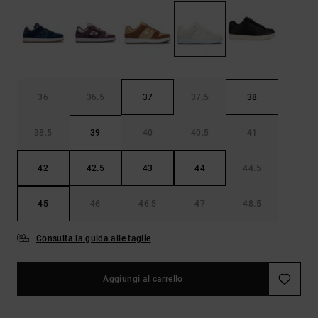
Borse e
risposte
zaini
alle
domande
più
Cinture e
frequenti e
portamonete
accedi al
nostro
36
36.5
37
37.5
38
modulo di
contatto.
38.5
39
40
40.5
41
Consulta
le FAQ
42
42.5
43
44
44.5
45
46
46.5
47
48.5
Consulta la guida alle taglie
Aggiungi al carrello