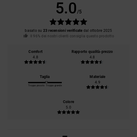
5.0
/5
basato su
23 recensioni verificate
dal ottobre 2025
Il 96% dei nostri clienti consiglia questo prodotto
Comfort
Rapporto qualità-prezzo
4.8
4.8
Taglia
Materiale
4.9
Troppo piccolo
Troppo grande
Colore
5.0