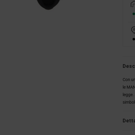
Desc
Con un
le MAN
legge. 
simbol
Dett