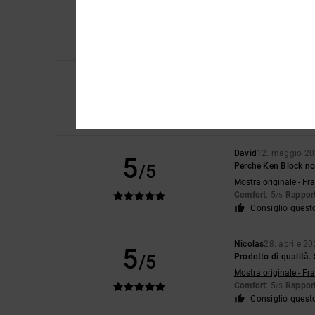
5
/5
Mi piace la qualità d
Mostra originale - Ca
Comfort
: 5
Rapport
/5
Consiglio quest
4
/5
Mara
28. maggio 20
Perché il modello e 
Comfort
: 4
Rapport
/5
David
12. maggio 2
5
/5
Perché Ken Block non
Mostra originale - Fr
Comfort
: 5
Rapport
/5
Consiglio quest
Nicolas
28. aprile 2
5
/5
Prodotto di qualità.
Mostra originale - Fr
Comfort
: 5
Rapport
/5
Consiglio quest