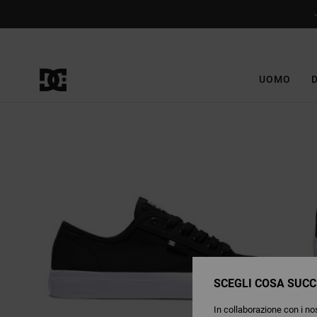
Salta
alle
informazioni
sul
prodotto
UOMO
SCEGLI COSA SUCC
In collaborazione con i nos