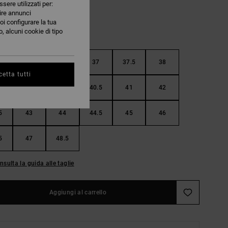
ssere utilizzati per:
nire annunci
oi configurare la tua
, alcuni cookie di tipo
5
36
36.5
37
37.5
38
etta tutti
5
39
40
40.5
41
42
5
43
44
44.5
45
46
5
47
48.5
nsulta la guida alle taglie
Aggiungi al carrello