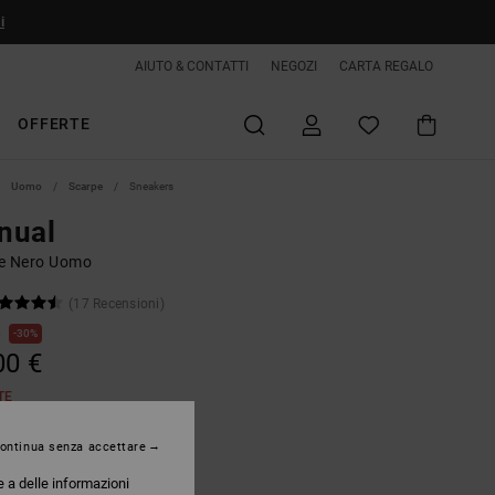
i
AIUTO & CONTATTI
NEGOZI
CARTA REGALO
OFFERTE
Uomo
Scarpe
Sneakers
nual
e Nero Uomo
(17 Recensioni)
€
30%
00 €
TE
ontinua senza accettare
Black/white
e a delle informazioni