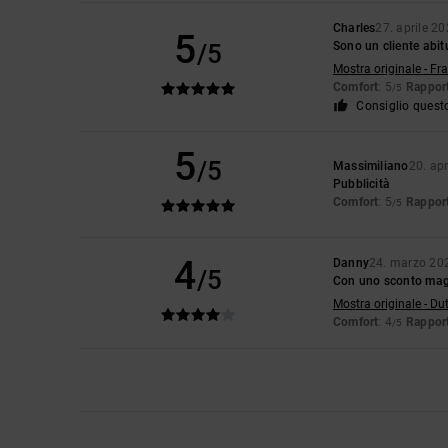
Charles
27. aprile 2
5
/5
Sono un cliente abit
Mostra originale - Fr
Comfort
: 5
Rapport
/5
Consiglio quest
5
/5
Massimiliano
20. ap
Pubblicità
Comfort
: 5
Rapport
/5
4
Danny
24. marzo 20
/5
Con uno sconto magg
Mostra originale - Du
Comfort
: 4
Rapport
/5