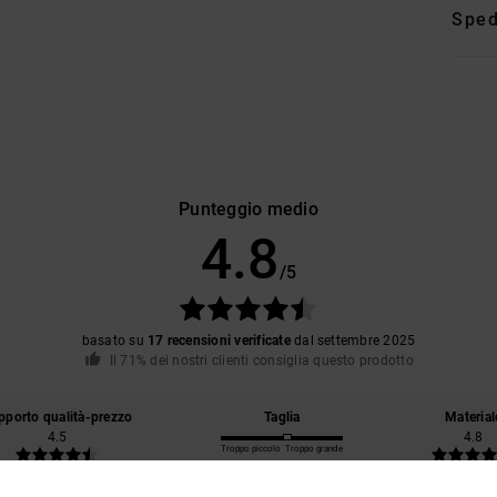
Sped
Punteggio medio
4.8
/5
basato su
17 recensioni verificate
dal settembre 2025
Il 71% dei nostri clienti consiglia questo prodotto
pporto qualità-prezzo
Taglia
Material
4.5
4.8
Troppo piccolo
Troppo grande