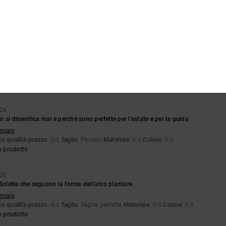
elle scarpe e il loro design
stellano
o qualità-prezzo
: 5
Taglia
: Troppo grande
Materiale
: 5
Colore
: 5
/5
/5
/5
o prodotto
26
poi il numero 43 e il massimo
o qualità-prezzo
: 4
Materiale
: 4
Colore
: 4
/5
/5
/5
026
 si dimentica mai e perché sono perfette per l'estate e per la guida
ançais
o qualità-prezzo
: 5
Taglia
: Piccolo
Materiale
: 5
Colore
: 5
/5
/5
/5
o prodotto
026
 Solette che seguono la forma dell'arco plantare.
ançais
o qualità-prezzo
: 4
Taglia
: Taglia perfetta
Materiale
: 5
Colore
: 5
/5
/5
/5
o prodotto