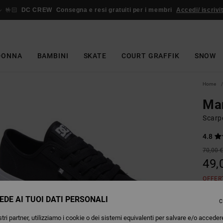
🤟🏻
DC CREW
Consegna e resi gratuiti per i membri
Accedi/ iscrivit
DONNA
BAMBINI
SKATE
COURT GRAFFIK
SNOW
Home
Ma
Scarp
4.8
70,00 
49,
OFFER
EDE AI TUOI DATI PERSONALI
C
Colori
tri partner, utilizziamo i cookie o dei sistemi equivalenti per salvare e/o acceder