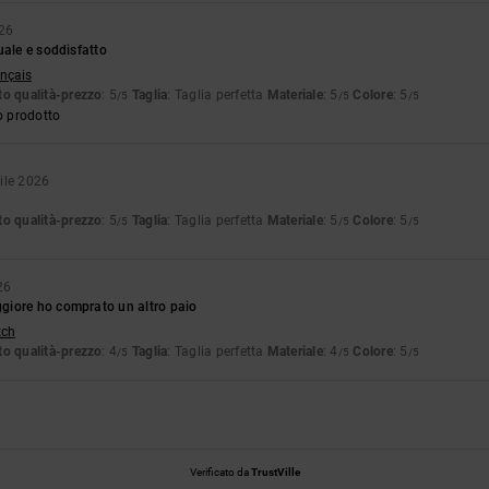
026
uale e soddisfatto
ançais
o qualità-prezzo
: 5
Taglia
: Taglia perfetta
Materiale
: 5
Colore
: 5
/5
/5
/5
o prodotto
rile 2026
o qualità-prezzo
: 5
Taglia
: Taglia perfetta
Materiale
: 5
Colore
: 5
/5
/5
/5
26
iore ho comprato un altro paio
tch
o qualità-prezzo
: 4
Taglia
: Taglia perfetta
Materiale
: 4
Colore
: 5
/5
/5
/5
Verificato da
TrustVille