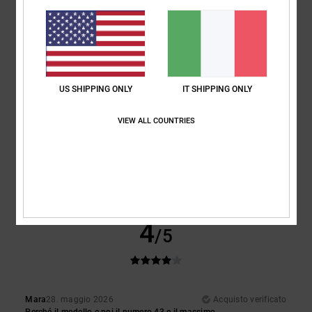
Materiale
: 5
Colore
: 5
/5
/5
Consiglio questo prodotto
5
/5
US SHIPPING ONLY
IT SHIPPING ONLY
VIEW ALL COUNTRIES
Daniel
3. giugno 2026
Acquisto verificato
Mi piace la qualità delle scarpe e il loro design
Mostra originale - Castellano
Comfort
: 5
Rapporto qualità-prezzo
: 5
Taglia
: Troppo grande
/5
/5
Materiale
: 5
Colore
: 5
/5
/5
Consiglio questo prodotto
4
/5
Mara
28. maggio 2026
Acquisto verificato