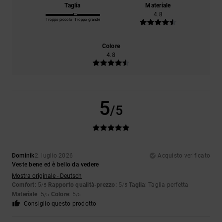
Taglia
Materiale
4.8
Troppo piccolo
Troppo grande
Colore
4.8
5
/5
Dominik
2. luglio 2026
Acquisto verificato
Veste bene ed è bello da vedere
Mostra originale - Deutsch
Comfort
: 5
Rapporto qualità-prezzo
: 5
Taglia
: Taglia perfetta
/5
/5
Materiale
: 5
Colore
: 5
/5
/5
Consiglio questo prodotto