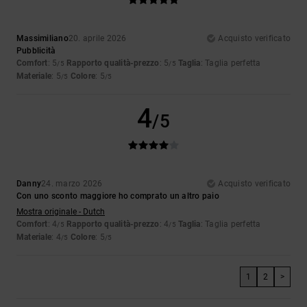
Massimiliano
20. aprile 2026
Acquisto verificato
Pubblicità
Comfort
: 5
Rapporto qualità-prezzo
: 5
Taglia
: Taglia perfetta
/5
/5
Materiale
: 5
Colore
: 5
/5
/5
4
/5
Danny
24. marzo 2026
Acquisto verificato
Con uno sconto maggiore ho comprato un altro paio
Mostra originale - Dutch
Comfort
: 4
Rapporto qualità-prezzo
: 4
Taglia
: Taglia perfetta
/5
/5
Materiale
: 4
Colore
: 5
/5
/5
1
2
>