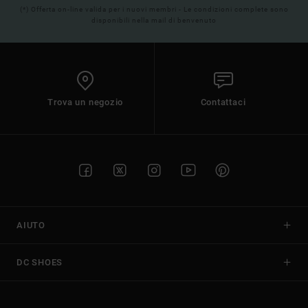
(*) Offerta on-line valida per i nuovi membri - Le condizioni complete sono
disponibili nella mail di benvenuto
Trova un negozio
Contattaci
AIUTO
DC SHOES