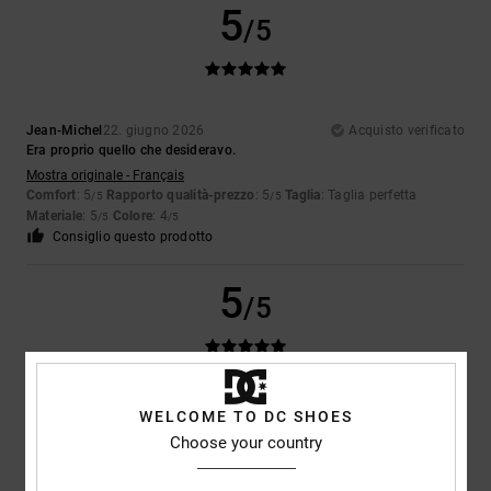
5
/5
Jean-Michel
22. giugno 2026
Acquisto verificato
Era proprio quello che desideravo.
Mostra originale - Français
Comfort
: 5
Rapporto qualità-prezzo
: 5
Taglia
: Taglia perfetta
/5
/5
Materiale
: 5
Colore
: 4
/5
/5
Consiglio questo prodotto
5
/5
Grégory
5. giugno 2026
Acquisto verificato
WELCOME TO DC SHOES
Comodo e in perfetto stile Ken Block
Choose your country
Mostra originale - Français
Comfort
: 5
Rapporto qualità-prezzo
: 5
Taglia
: Taglia perfetta
/5
/5