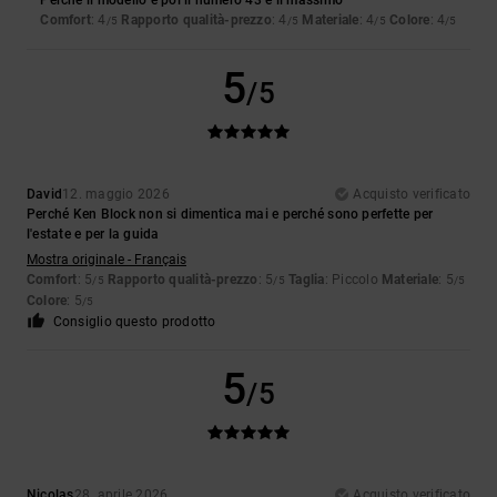
Perché il modello e poi il numero 43 e il massimo
Comfort
: 4
Rapporto qualità-prezzo
: 4
Materiale
: 4
Colore
: 4
/5
/5
/5
/5
5
/5
David
12. maggio 2026
Acquisto verificato
Perché Ken Block non si dimentica mai e perché sono perfette per
l'estate e per la guida
Mostra originale - Français
Comfort
: 5
Rapporto qualità-prezzo
: 5
Taglia
: Piccolo
Materiale
: 5
/5
/5
/5
Colore
: 5
/5
Consiglio questo prodotto
5
/5
Nicolas
28. aprile 2026
Acquisto verificato