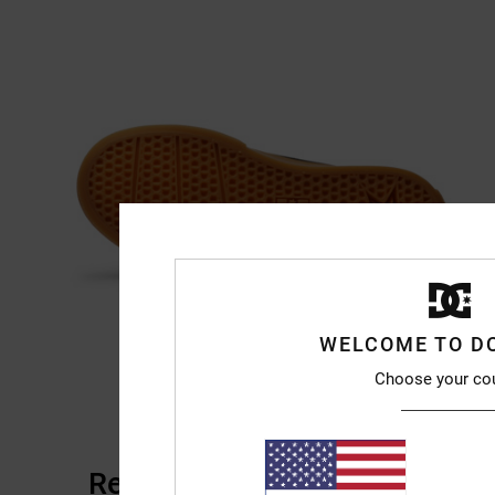
WELCOME TO D
Choose your co
Recensioni dei clienti