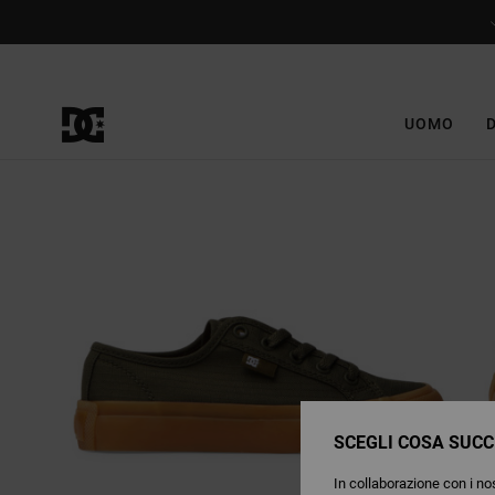
Salta
alle
informazioni
sul
prodotto
UOMO
SCEGLI COSA SUCC
In collaborazione con i nos