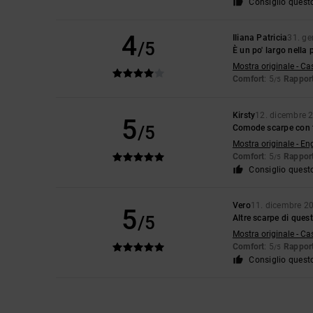
Consiglio quest
4
Iliana Patricia
31. g
/5
È un po' largo nella 
Mostra originale - Ca
Comfort
: 5
Rapport
/5
Kirsty
12. dicembre 
5
/5
Comode scarpe con 
Mostra originale - En
Comfort
: 5
Rapport
/5
Consiglio quest
Vero
11. dicembre 2
5
/5
Altre scarpe di ques
Mostra originale - Ca
Comfort
: 5
Rapport
/5
Consiglio quest