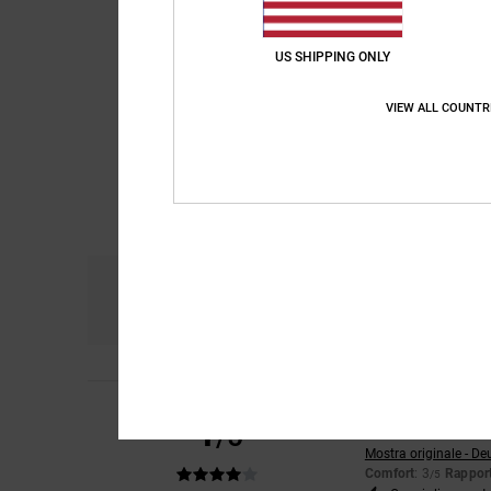
US SHIPPING ONLY
VIEW ALL COUNTR
Comfort
Ra
4.5
Luisana
8. giugno 2
4
/5
Pensavo fossero più
Mostra originale - De
Comfort
: 3
Rapport
/5