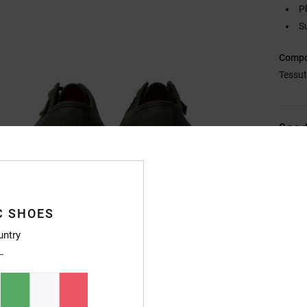
P
S
Compo
Tessu
Sped
C SHOES
untry