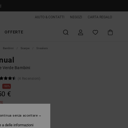
i
AIUTO & CONTATTI
NEGOZI
CARTA REGALO
OFFERTE
Bambini
Scarpe
Sneakers
nual
e Verde Bambini
(4 Recensioni)
€
50%
50 €
TE
ontinua senza accettare
Dusty Olive
e a delle informazioni