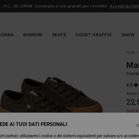
🤟🏻
DC CREW
Consegna e resi gratuiti per i membri
Accedi/ iscrivit
DONNA
BAMBINI
SKATE
COURT GRAFFIK
SNOW
Home
Ma
Scarp
4.5
45,00 
22,
OFFER
EDE AI TUOI DATI PERSONALI
C
Colori
tri partner, utilizziamo i cookie o dei sistemi equivalenti per salvare e/o acceder