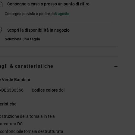
Consegna a casa o presso un punto di ritiro
Consegna prevista a partire da
8 agosto
Scopri la disponibilità in negozio
Seleziona una taglia
agli & caratteristiche
e Verde Bambini
ADBS300366
Codice colore
dol
eristiche
ostruzione della tomaia in tela
arcatura DC
nconfondibile tomaia destrutturata