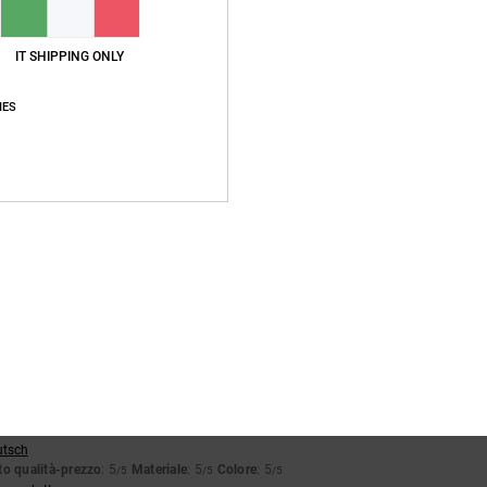
IT SHIPPING ONLY
Punteggio medio
4.5
IES
/5
basato su
4 recensioni verificate
dal dicembre 2025
Il 75% dei nostri clienti consiglia questo prodotto
pporto qualità-prezzo
Taglia
Material
5.0
5.0
Troppo piccolo
Troppo grande
026
 comodi. Lo sono, ma non superano le aspettative
utsch
o qualità-prezzo
: 5
Materiale
: 5
Colore
: 5
/5
/5
/5