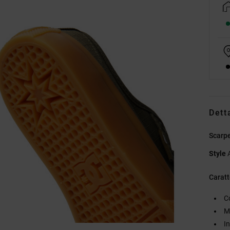
Dett
Scarp
Style
Caratt
C
M
I