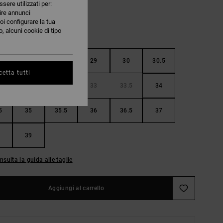
ssere utilizzati per:
nire annunci
oi configurare la tua
, alcuni cookie di tipo
5
28
28.5
29
30
30.5
etta tutti
32
32.5
33
33.5
34
5
35
35.5
36
36.5
37
39
nsulta la guida alle taglie
Aggiungi al carrello