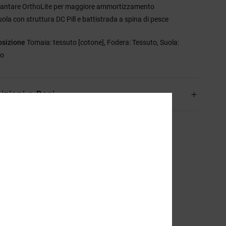
lantare OrthoLite per maggiore ammortizzamento
uola con struttura DC Pill e battistrada a spina di pesce
sizione
Tomaia: tessuto [cotone], Fodera: Tessuto, Suola:
to
izioni e Resi