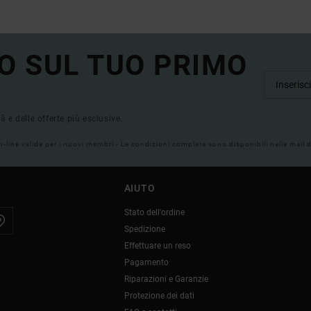
O SUL TUO PRIMO
tà e delle offerte più esclusive.
on-line valida per i nuovi membri - Le condizioni complete sono disponibili nella mail
AIUTO
Stato dell'ordine
Spedizione
Effettuare un reso
Pagamento
Riparazioni e Garanzie
Protezione dei dati