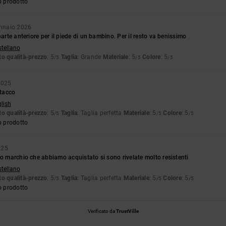
o prodotto
ennaio 2026
parte anteriore per il piede di un bambino. Per il resto va benissimo
stellano
o qualità-prezzo
: 5
Taglia
: Grande
Materiale
: 5
Colore
: 5
/5
/5
/5
2025
tacco
glish
o qualità-prezzo
: 5
Taglia
: Taglia perfetta
Materiale
: 5
Colore
: 5
/5
/5
/5
o prodotto
025
to marchio che abbiamo acquistato si sono rivelate molto resistenti
stellano
o qualità-prezzo
: 5
Taglia
: Taglia perfetta
Materiale
: 5
Colore
: 5
/5
/5
/5
o prodotto
Verificato da
TrustVille