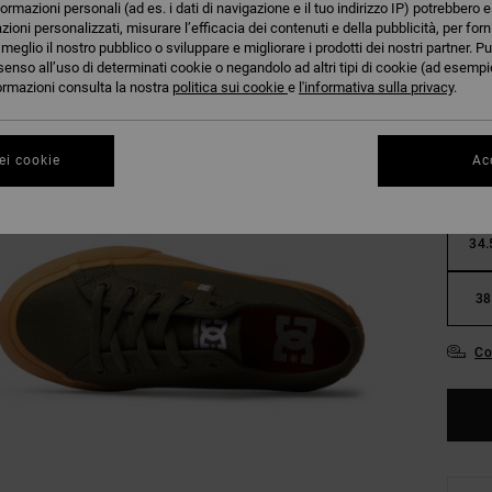
formazioni personali (ad es. i dati di navigazione e il tuo indirizzo IP) potrebbero e
azioni personalizzati, misurare l’efficacia dei contenuti e della pubblicità, per for
eglio il nostro pubblico o sviluppare e migliorare i prodotti dei nostri partner. Pu
senso all’uso di determinati cookie o negandolo ad altri tipi di cookie (ad esempio
nformazioni consulta la nostra
politica sui cookie
e
l'informativa sulla privacy
.
27.
ei cookie
Acc
31
34.
38
Co