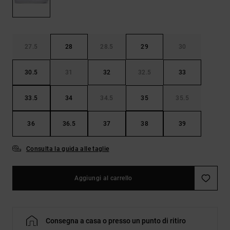
Borse e
risposte
zaini
alle
domande
più
Cinture e
frequenti e
27.5
28
28.5
29
30
portamonete
accedi al
nostro
30.5
31
32
32.5
33
modulo di
contatto.
33.5
34
34.5
35
35.5
Consulta
le FAQ
36
36.5
37
38
39
Consulta la guida alle taglie
Aggiungi al carrello
Consegna a casa o presso un punto di ritiro