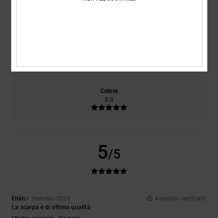
Comfort
Rapporto qualità-prezzo
5.0
5.0
Taglia
Materiale
5.0
Troppo piccolo
Troppo grande
Colore
5.0
5
/5
Emin
9. febbraio 2026
Acquisto verificato
La scarpa è di ottima qualità