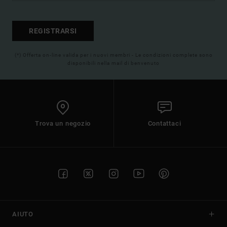
REGISTRARSI
(*) Offerta on-line valida per i nuovi membri - Le condizioni complete sono
disponibili nella mail di benvenuto
Trova un negozio
Contattaci
AIUTO