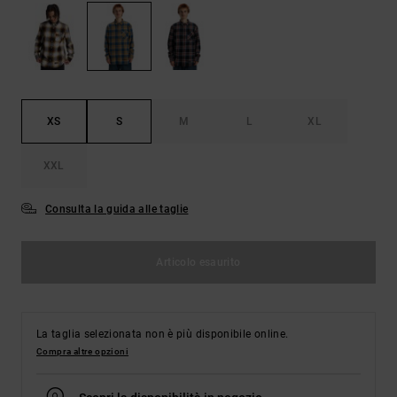
Borse e
risposte
zaini
alle
domande
più
Cinture e
frequenti e
portamonete
accedi al
nostro
XS
S
M
L
XL
modulo di
contatto.
XXL
Consulta
le FAQ
Consulta la guida alle taglie
Articolo esaurito
La taglia selezionata non è più disponibile online.
Compra altre opzioni