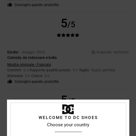
Consiglio questo prodotto
5
/5
Elodie
1. maggio 2026
Acquisto verificato
Comoda da indossare e bella
Mostra originale - Français
Comfort
: 5
Rapporto qualità-prezzo
: 5
Taglia
: Taglia perfetta
/5
/5
Materiale
: 5
Colore
: 5
/5
/5
Consiglio questo prodotto
5
/5
WELCOME TO DC SHOES
Choose your country
Yoann
28. aprile 2026
Acquisto verificato
Confortevole