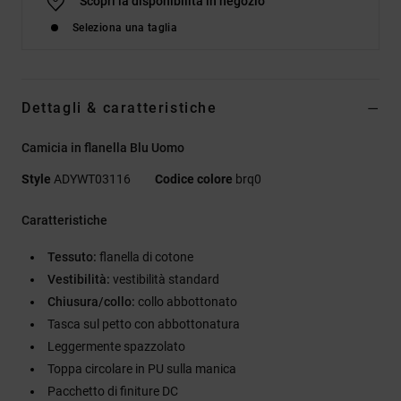
Scopri la disponibilità in negozio
Seleziona una taglia
Dettagli & caratteristiche
Camicia in flanella Blu Uomo
Style
ADYWT03116
Codice colore
brq0
Caratteristiche
Tessuto:
flanella di cotone
Vestibilità:
vestibilità standard
Chiusura/collo:
collo abbottonato
Tasca sul petto con abbottonatura
Leggermente spazzolato
Toppa circolare in PU sulla manica
Pacchetto di finiture DC