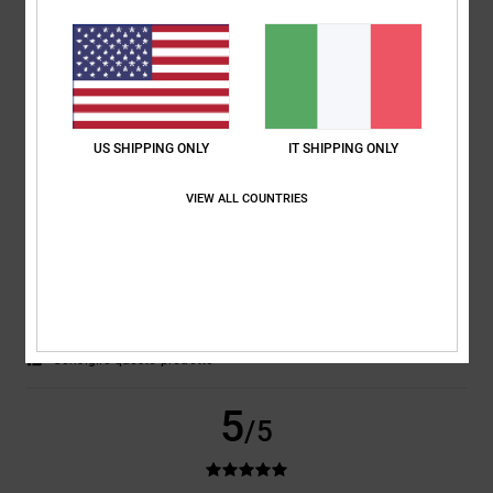
Mostra originale - Français
Rapporto qualità-prezzo
: 4
Taglia
: Taglia perfetta
Materiale
: 5
/5
/5
Colore
: 5
/5
5
/5
US SHIPPING ONLY
IT SHIPPING ONLY
VIEW ALL COUNTRIES
Steven
25. aprile 2026
Acquisto verificato
Una camicia davvero fantastica, tessuto fantastico, comodissima,
semplicemente bellissima
Mostra originale - Deutsch
Comfort
: 5
Rapporto qualità-prezzo
: 5
Taglia
: Taglia perfetta
/5
/5
Materiale
: 5
Colore
: 5
/5
/5
Consiglio questo prodotto
5
/5