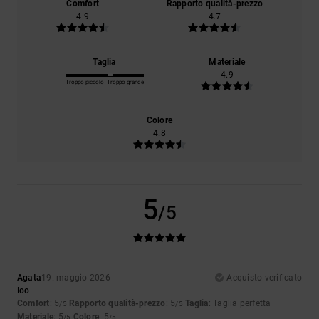
Comfort
Rapporto qualità-prezzo
4.9
4.7
Taglia
Materiale
4.9
Troppo piccolo
Troppo grande
Colore
4.8
5
/5
Agata
19. maggio 2026
Acquisto verificato
Ioo
Comfort
: 5
Rapporto qualità-prezzo
: 5
Taglia
: Taglia perfetta
/5
/5
Materiale
: 5
Colore
: 5
/5
/5