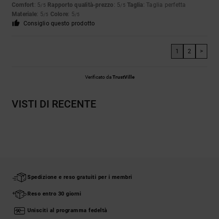
Comfort
: 5
Rapporto qualità-prezzo
: 5
Taglia
: Taglia perfetta
/5
/5
Materiale
: 5
Colore
: 5
/5
/5
Consiglio questo prodotto
1
2
>
Verificato da
TrustVille
VISTI DI RECENTE
Spedizione e reso gratuiti per i membri
Reso entro 30 giorni
Unisciti al programma fedeltà