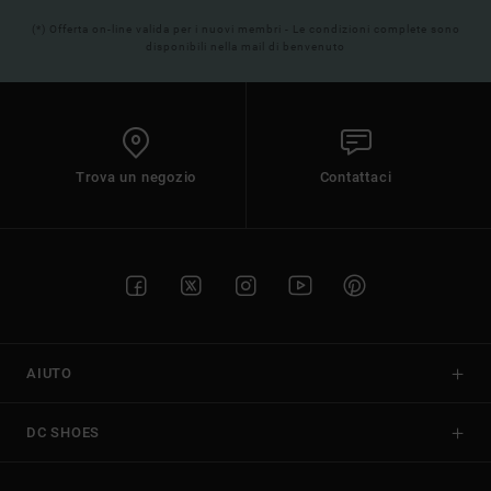
(*) Offerta on-line valida per i nuovi membri - Le condizioni complete sono
disponibili nella mail di benvenuto
Trova un negozio
Contattaci
AIUTO
DC SHOES