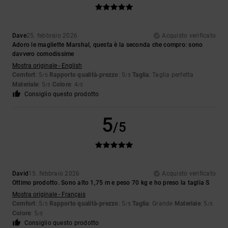
Dave
25. febbraio 2026
Acquisto verificato
Adoro le magliette Marshal, questa è la seconda che compro: sono
davvero comodissime
Mostra originale - English
Comfort
: 5
Rapporto qualità-prezzo
: 5
Taglia
: Taglia perfetta
/5
/5
Materiale
: 5
Colore
: 4
/5
/5
Consiglio questo prodotto
5
/5
David
15. febbraio 2026
Acquisto verificato
Ottimo prodotto. Sono alto 1,75 m e peso 70 kg e ho preso la taglia S
Mostra originale - Français
Comfort
: 5
Rapporto qualità-prezzo
: 5
Taglia
: Grande
Materiale
: 5
/5
/5
/5
Colore
: 5
/5
Consiglio questo prodotto