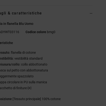
agli & caratteristiche
a in flanella Blu Uomo
ADYWT03116
Codice colore
bmg0
eristiche
essuto:
flanella di cotone
stibilità:
vestibilità standard
hiusura/collo:
collo abbottonato
asca sul petto con abbottonatura
eggermente spazzolato
oppa circolare in PU sulla manica
acchetto di finiture DC
sizione
[Tessuto principale] 100% cotone