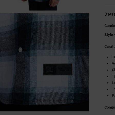
Dett
Camici
Style
Caratt
T
Ve
C
T
L
T
P
Compo