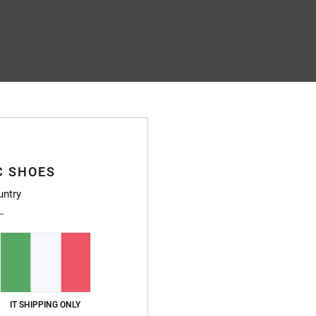
C SHOES
untry
IT SHIPPING ONLY