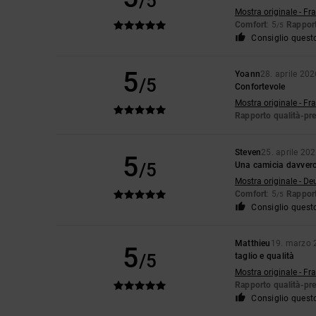
/5
Mostra originale - Fr
Comfort
: 5
Rapport
/5
Consiglio quest
5
Yoann
28. aprile 202
/5
Confortevole
Mostra originale - Fr
Rapporto qualità-pr
Steven
25. aprile 20
5
/5
Una camicia davvero
Mostra originale - De
Comfort
: 5
Rapport
/5
Consiglio quest
Matthieu
19. marzo 
5
/5
taglio e qualità
Mostra originale - Fr
Rapporto qualità-pr
Consiglio quest