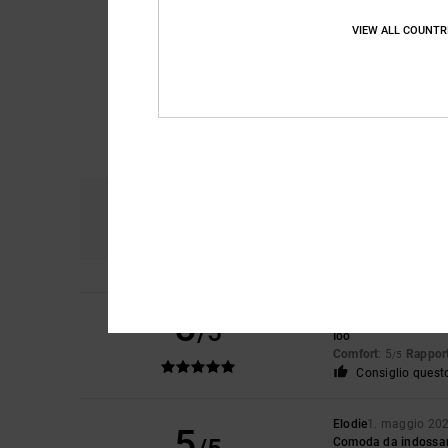
VIEW ALL COUNTR
Comfort
Ra
4.9
5
Agata
19. maggio 2
/5
Ioo
Comfort
: 5
Rapport
/5
Consiglio quest
Elodie
1. maggio 20
5
Comoda da indossare