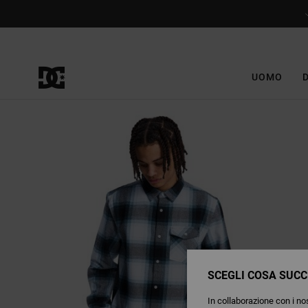
Salta
alle
informazioni
sul
prodotto
UOMO
SCEGLI COSA SUCC
In collaborazione con i nos