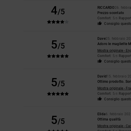
4
RICCARDO
26. febbr
/5
Prezzo scontato
Comfort
: 5
Rapport
/5
Consiglio quest
Dave
25. febbraio 2
5
/5
Adoro le magliette 
Mostra originale - En
Comfort
: 5
Rapport
/5
Consiglio quest
David
15. febbraio 2
5
/5
Ottimo prodotto. Son
Mostra originale - Fr
Comfort
: 5
Rapport
/5
Consiglio quest
Elida
6. febbraio 20
5
/5
Ottima qualità
Mostra originale - Ca