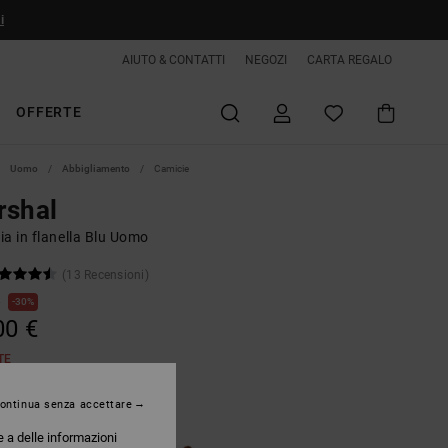
i
AIUTO & CONTATTI
NEGOZI
CARTA REGALO
OFFERTE
Uomo
Abbigliamento
Camicie
rshal
a in flanella Blu Uomo
(13 Recensioni)
€
30%
00 €
TE
ontinua senza accettare
Storm Blue
e a delle informazioni