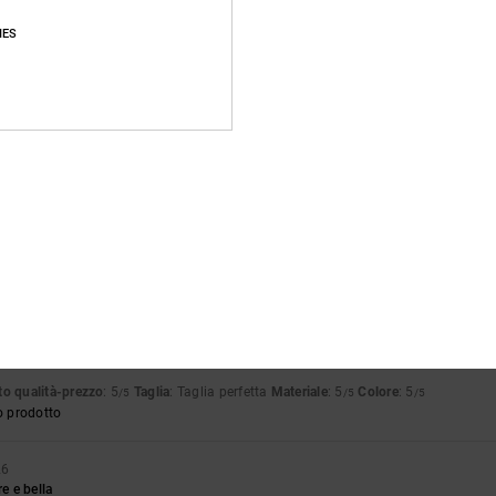
Punteggio medio
IES
4.8
/5
basato su
13 recensioni verificate
dal novembre 2025
Il 92% dei nostri clienti consiglia questo prodotto
pporto qualità-prezzo
Taglia
Material
4.7
4.9
Troppo piccolo
Troppo grande
026
o qualità-prezzo
: 5
Taglia
: Taglia perfetta
Materiale
: 5
Colore
: 5
/5
/5
/5
o prodotto
26
 e bella