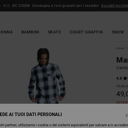
🤟🏻
DC CREW
Consegna e resi gratuiti per i membri
Accedi/ iscrivit
DONNA
BAMBINI
SKATE
COURT GRAFFIK
SNOW
Home
Ma
Camici
4.8
70,00 
49,
OFFER
EDE AI TUOI DATI PERSONALI
C
Colori
tri partner, utilizziamo i cookie o dei sistemi equivalenti per salvare e/o acceder