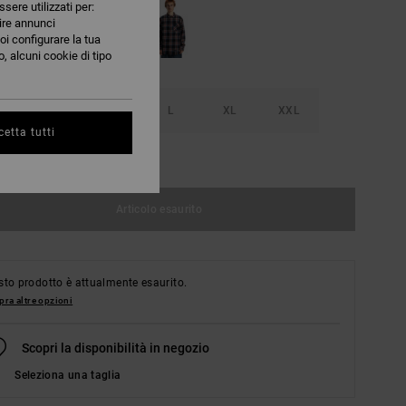
ssere utilizzati per:
nire annunci
oi configurare la tua
, alcuni cookie di tipo
S
M
L
XL
XXL
etta tutti
nsulta la guida alle taglie
Articolo esaurito
to prodotto è attualmente esaurito.
ra altre opzioni
Scopri la disponibilità in negozio
Seleziona una taglia